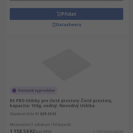
Přidat
Datasheets
Dočasně vyprodáno
RS PRO Utěrky pro čisté prostory Čisté prostory,
kapacita: 150g, vodivý: Nevodivý Utěrka
Skladové číslo RS
829-5133
Mezisoučet (1 sáček po 150 kusech)
1 158,54 Kč
(bez DPH)
1 158,54 Kč/sáček