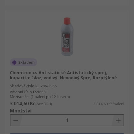
Skladem
Chemtronics Antistatické Antistatický sprej,
kapacita: 14oz, vodivý: Nevodivý Sprej Rozptýlené
Skladové číslo RS
286-3956
Výrobní číslo
ES1668E
Mezisoučet (1 balení po 12 kusech)
3 014,60 Kč
(bez DPH)
3 014,60 Kč/balení
Množství