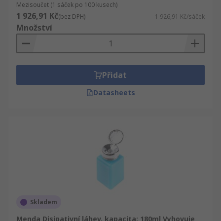
Mezisoučet (1 sáček po 100 kusech)
1 926,91 Kč
(bez DPH)
1 926,91 Kč/sáček
Množství
Přidat
Datasheets
Skladem
Menda Disipativní láhev, kapacita: 180ml Vyhovuje