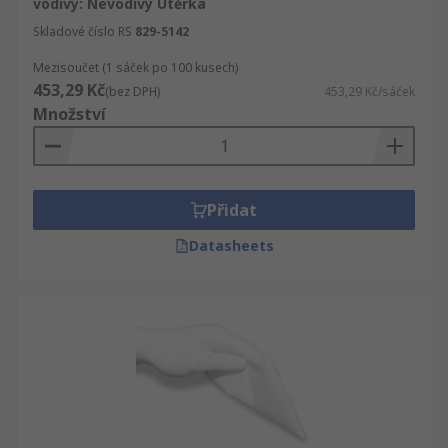
vodivý: Nevodivý Utěrka
Skladové číslo RS
829-5142
Mezisoučet (1 sáček po 100 kusech)
453,29 Kč
(bez DPH)
453,29 Kč/sáček
Množství
Přidat
Datasheets