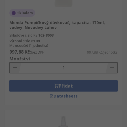
Skladem
Menda Pumpičkový dávkovač, kapacita: 170ml,
vodivý: Nevodivý Láhev
Skladové číslo RS
162-8003
Výrobní číslo
613N
Mezisoučet (1 jednotka)
997,88 Kč
(bez DPH)
997,88 Kč/jednotka
Množství
Přidat
Datasheets