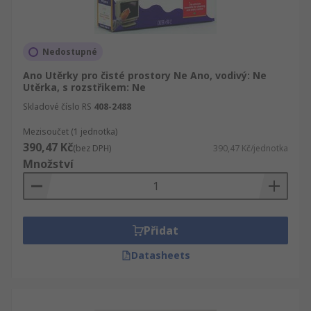
Nedostupné
Ano Utěrky pro čisté prostory Ne Ano, vodivý: Ne
Utěrka, s rozstřikem: Ne
Skladové číslo RS
408-2488
Mezisoučet (1 jednotka)
390,47 Kč
(bez DPH)
390,47 Kč/jednotka
Množství
Přidat
Datasheets