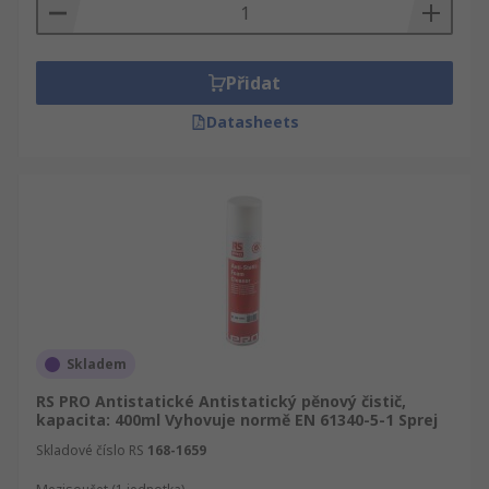
Ujistěte se, že kvalita Bezpečnost, zabezpečení,
ESD řízení a čisté prostory je naším cílem číslo
jedna. Na našich stránkách se můžete orientovat
rychle a jednoduše. Upřesněte své hledání podle
Přidat
0, 0 nebo jiného Antistatické přípravky na
Datasheets
ošetření, roztoky a dávkovače – pro čisté prostory
výrobce a výsledky se Vám zobrazí srovnané
podle jména, značky, dostupnosti nebo
alfabeticky. Nezapomeňte se podívat i na RS
Informační Zónu, která obsahují více než 100.000
stran technických dat a podpory pro všechny
Antistatické přípravky na ošetření, roztoky a
dávkovače – pro čisté prostory výrobky, jejich
používání stejně jako bezpečnostní rady a
Skladem
opatření.
RS PRO Antistatické Antistatický pěnový čistič,
kapacita: 400ml Vyhovuje normě EN 61340-5-1 Sprej
Skladové číslo RS
168-1659