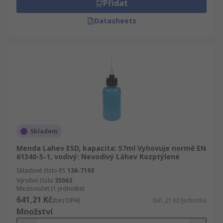
Přidat
Datasheets
Skladem
Menda Lahev ESD, kapacita: 57ml Vyhovuje normě EN
61340-5-1, vodivý: Nevodivý Láhev Rozptýlené
Skladové číslo RS
136-7193
Výrobní číslo
35563
Mezisoučet (1 jednotka)
641,21 Kč
(bez DPH)
641,21 Kč/jednotka
Množství