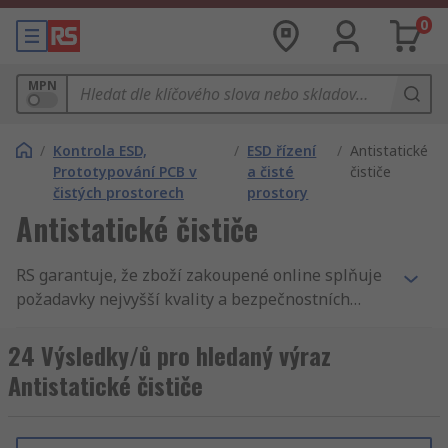
0
MPN
/
Kontrola ESD,
/
ESD řízení
/
Antistatické
Prototypování PCB v
a čisté
čističe
čistých prostorech
prostory
Antistatické čističe
RS garantuje, že zboží zakoupené online splňuje
požadavky nejvyšší kvality a bezpečnostních
standartů. Náš zákaznický servis je naší pýchou.
Náš katalog zahrnuje Antistatické přípravky na
24 Výsledky/ů pro hledaný výraz
ošetření, roztoky a dávkovače – pro čisté
Antistatické čističe
prostory, ESD řízení a čisté prostory a
Bezpečnost, zabezpečení, ESD řízení a čisté
prostory. Naše dodávky jsou velmi rychlé a