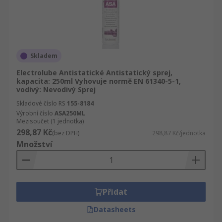
Skladem
Electrolube Antistatické Antistatický sprej,
kapacita: 250ml Vyhovuje normě EN 61340-5-1,
vodivý: Nevodivý Sprej
Skladové číslo RS
155-8184
Výrobní číslo
ASA250ML
Mezisoučet (1 jednotka)
298,87 Kč
(bez DPH)
298,87 Kč/jednotka
Množství
Přidat
Datasheets