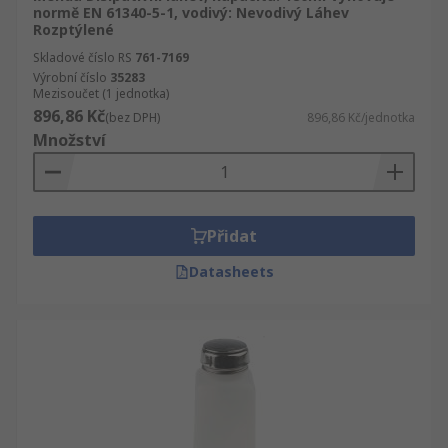
normě EN 61340-5-1, vodivý: Nevodivý Láhev
Rozptýlené
Skladové číslo RS
761-7169
Výrobní číslo
35283
Mezisoučet (1 jednotka)
896,86 Kč
(bez DPH)
896,86 Kč/jednotka
Množství
Přidat
Datasheets