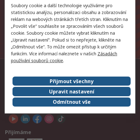
Soubory cookie a další technologie využíváme pro
Váš e-mail
statistickou analýzu, personalizaci obsahu a zobrazování
reklam na webových stránkách třetích stran. Kliknutím na
Přihlásit
„Povolit vše“ souhlasíte se zpracováním všech souborů
cookie. Soubory cookie můžete vybrat kliknutím na
Osobní údaje, které nám poskytnete při registraci do
„Upravit nastavení“. Pokud si to nepřejete, klikněte na
mailing listu, budou zpracovány v souladu s našimi
„Odmítnout vše“. To může omezit přístup k určitým
Zásadami ochrany
osobních údajů.
funkcím. Více informací naleznete v našich
Zásadách
používání souborů cookie
.
Kontakt
Přijmout všechny
234 749 737
Upravit nastavení
info@rscomponents.cz
Odmítnout vše
Sledujte nás
Přijímáme