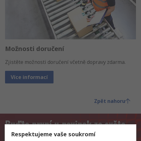
Možnosti doručení
Zjistěte možnosti doručení včetně dopravy zdarma.
Více informací
Zpět nahoru
Buďte první u novinek ze světa
RS
Respektujeme vaše soukromí