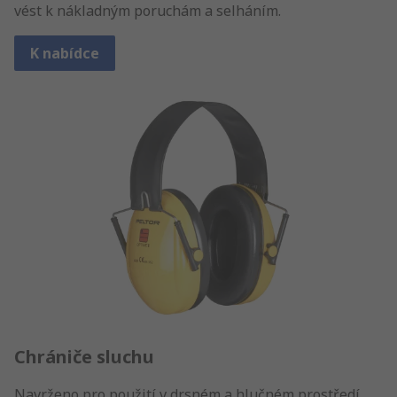
vést k nákladným poruchám a selháním.
K nabídce
Chrániče sluchu
Navrženo pro použití v drsném a hlučném prostředí.