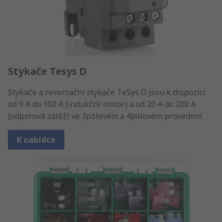
Stykače Tesys D
Stykače a reverzační stykače TeSys D jsou k dispozici
od 9 A do 150 A (indukční motor) a od 20 A do 200 A
(odporová zátěž) ve 3pólovém a 4pólovém provedení.
K nabídce