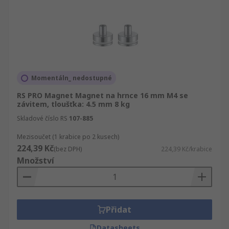
Momentáln_ nedostupné
RS PRO Magnet Magnet na hrnce 16 mm M4 se
závitem, tloušťka: 4.5 mm 8 kg
Skladové číslo RS
107-885
Mezisoučet (1 krabice po 2 kusech)
224,39 Kč
(bez DPH)
224,39 Kč/krabice
Množství
Přidat
Datasheets