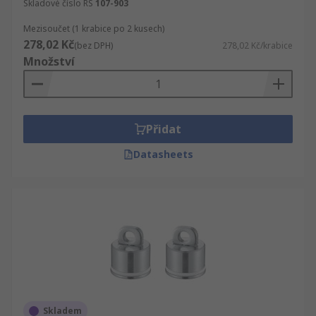
Skladové číslo RS
107-903
Mezisoučet (1 krabice po 2 kusech)
278,02 Kč
(bez DPH)
278,02 Kč/krabice
Množství
Přidat
Datasheets
Skladem