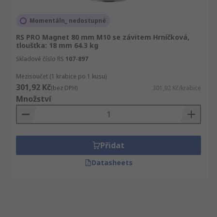
Momentáln_ nedostupné
RS PRO Magnet 80 mm M10 se závitem Hrníčková,
tloušťka: 18 mm 64.3 kg
Skladové číslo RS
107-897
Mezisoučet (1 krabice po 1 kusu)
301,92 Kč
(bez DPH)
301,92 Kč/krabice
Množství
Přidat
Datasheets