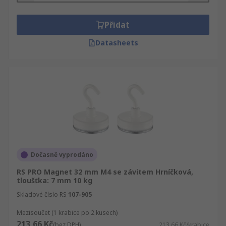
Přidat
Datasheets
Dočasně vyprodáno
RS PRO Magnet 32 mm M4 se závitem Hrníčková,
tloušťka: 7 mm 10 kg
Skladové číslo RS
107-905
Mezisoučet (1 krabice po 2 kusech)
213,66 Kč
(bez DPH)
213,66 Kč/krabice