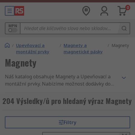
0
MPN
/
Upevňovací a
/
Magnety a
/
Magnety
montážní prvky
magnetické pásky
Magnety
Náš katalog obsahuje Magnety a Upevňovací a
montážní prvky. Nabízíme možnost dodávky do
druhého dne, tisíce komponentů s
příslušenstvím, vysoko kvalitní služby, není divu,
204 Výsledky/ů pro hledaný výraz Magnety
že zákazníci 160 zemí světa nakupují u RS. Na
našich stránkách se můžete orientovat rychle a
jednoduše. Upřesněte své hledání podle Eclipse,
Filtry
Mecalectro nebo jiného Magnety výrobce a
výsledky se Vám zobrazí srovnané podle jména,