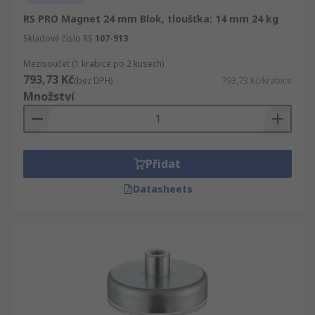
RS PRO Magnet 24 mm Blok, tloušťka: 14 mm 24 kg
Skladové číslo RS
107-913
Mezisoučet (1 krabice po 2 kusech)
793,73 Kč
(bez DPH)
793,73 Kč/krabice
Množství
Přidat
Datasheets