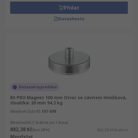
nás kompletní technické informace. Magnety a
Přidat
magnetické pásky - nabízíme podporu
vynikajících inženýrů a informační a poradenský
Datasheets
servis, ale také flexibilní slevy.
Dočasně vyprodáno
RS PRO Magnet 100 mm Otvor se závitem Hrníčková,
tloušťka: 20 mm 94.2 kg
Skladové číslo RS
107-898
Mezisoučet (1 krabice po 1 kusu)
882,38 Kč
(bez DPH)
882,38 Kč/krabice
Množství