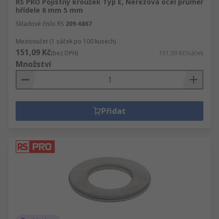
RS PRO Pojistný kroužek Typ E, Nerezová ocel průměr
hřídele 6 mm 5 mm
Skladové číslo RS
209-6867
Mezisoučet (1 sáček po 100 kusech)
151,09 Kč
(bez DPH)
151,09 Kč/sáček
Množství
Přidat