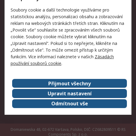
Právní
Soubory cookie a další technologie využíváme pro
statistickou analýzu, personalizaci obsahu a zobrazování
Autorská práva
Obchodní podmínky
reklam na webových stránkách třetích stran. Kliknutím na
společnosti RS
„Povolit vše“ souhlasíte se zpracováním všech souborů
Prohlášení o ochraně
Zabezpečení
cookie. Soubory cookie můžete vybrat kliknutím na
údajů
elektronické pošty
„Upravit nastavení“. Pokud si to nepřejete, klikněte na
Zásady pro soubory
Zásady ochrany
„Odmítnout vše“. To může omezit přístup k určitým
cookie
osobních údajů
funkcím. Více informací naleznete v našich
Zásadách
používání souborů cookie
.
O naší společnosti
Přijmout všechny
Celosvětově
Kontakt
O naší společnosti
RS Group
Upravit nastavení
Kariéra
Ocenění
Odmítnout vše
ESG
Domaniewska 48, 02-672 Varšava, Polsko, DIČ: CZ682809511
© RS
Components Sp. z o.o.