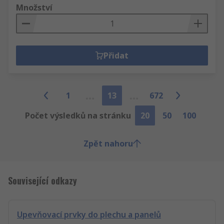
Množství
Přidat
1
13
672
Počet výsledků na stránku
20
50
100
Zpět nahoru
Související odkazy
Upevňovací prvky do plechu a panelů