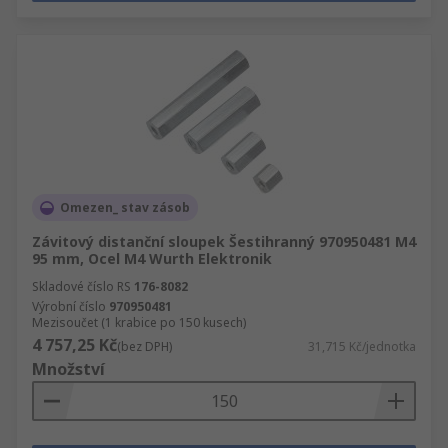
Omezen_ stav zásob
Závitový distanční sloupek Šestihranný 970950481 M4
95 mm, Ocel M4 Wurth Elektronik
Skladové číslo RS
176-8082
Výrobní číslo
970950481
Mezisoučet (1 krabice po 150 kusech)
4 757,25 Kč
(bez DPH)
31,715 Kč/jednotka
Množství