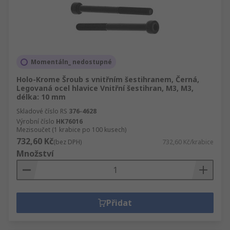
Momentáln_ nedostupné
Holo-Krome Šroub s vnitřním šestihranem, Černá,
Legovaná ocel hlavice Vnitřní šestihran, M3, M3,
délka: 10 mm
Skladové číslo RS
376-4628
Výrobní číslo
HK76016
Mezisoučet (1 krabice po 100 kusech)
732,60 Kč
(bez DPH)
732,60 Kč/krabice
Množství
Přidat