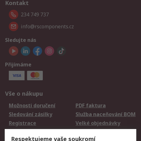
Kontakt
234 749 737
info@rscomponents.cz
Sledujte nás
Přijímáme
Vše o nákupu
Možnosti doručení
PDF faktura
Sledování zásilky
Služba naceňování BOM
Registrace
Velké objednávky
Vrácení zboží
Respektujeme vaše soukromí