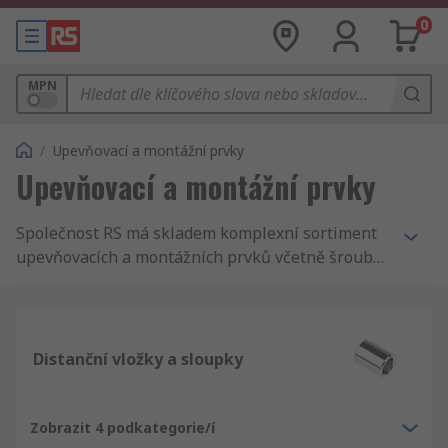
0
MPN
/
Upevňovací a montážní prvky
Upevňovací a montážní prvky
Společnost RS má skladem komplexní sortiment
upevňovacích a montážních prvků včetně šroubů,
matic, hřebíků, podložek a vrutů. Naleznete u nás
také hadicové spony, kotvy a nosníky a v
provedení z mnoha různých materiálů, od
špičkových výrobců i naší vlastní značky RS Pro.
Distanční vložky a sloupky
Zobrazit 4 podkategorie/í