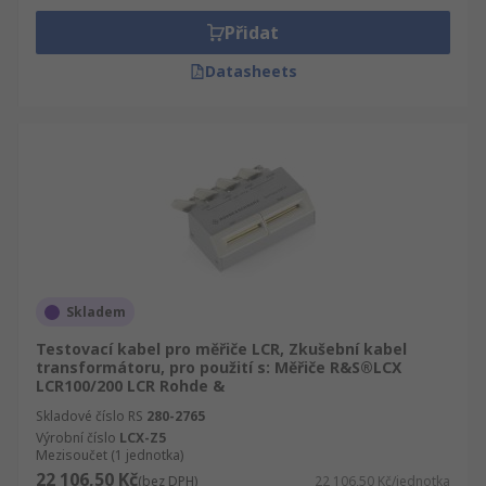
Přidat
Datasheets
Skladem
Testovací kabel pro měřiče LCR, Zkušební kabel
transformátoru, pro použití s: Měřiče R&S®LCX
LCR100/200 LCR Rohde &
Skladové číslo RS
280-2765
Výrobní číslo
LCX-Z5
Mezisoučet (1 jednotka)
22 106,50 Kč
(bez DPH)
22 106,50 Kč/jednotka