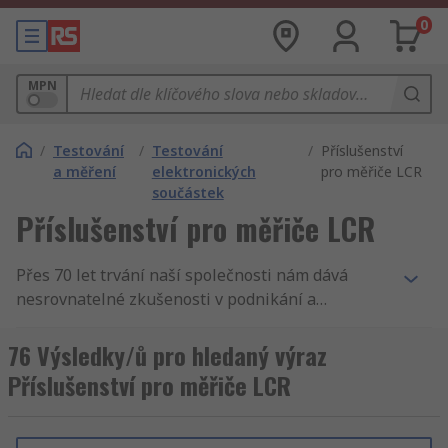
0
MPN
/
Testování
/
Testování
/
Příslušenství
a měření
elektronických
pro měřiče LCR
součástek
Příslušenství pro měřiče LCR
Přes 70 let trvání naší společnosti nám dává
nesrovnatelné zkušenosti v podnikání a
zásobování podniků. Nabízíme Příslušenství pro
měřiče LCR. Tak podporujeme inženýry v celém
76 Výsledky/ů pro hledaný výraz
světě, distribuujeme Příslušenství pro měřiče
Příslušenství pro měřiče LCR
LCR a Testování elektronických součástek
zákazníkům do 160 zemí světa, kteří vědí, že se
mohou spolehnout na kvalitní produkt a