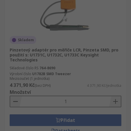
Skladem
Pinzetový adaptér pro měřiče LCR, Pinzeta SMD, pro
použití s: U1731C, U1732C, U1733C Keysight
Technologies
Skladové číslo RS
764-8690
Výrobní číslo
U1782B SMD Tweezer
Mezisoučet (1 jednotka)
4 371,90 Kč
(bez DPH)
4 371,90 Kč/jednotka
Množství
Přidat
Datasheets