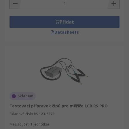
přesvědčili sami a proto Vám nabízíme
technickou specifikaci všech výrobků, mezi které
také patří Příslušenství pro měřiče LCR. Kromě
Příslušenství pro měřiče LCR máme v RS i širší
Přidat
nabídku dalšího sortimentu IT, Zkušební a
Datasheets
bezpečnostní vybavení. Patří sem Testování a
měření a Testování a měření. Jako naši zákaznící
si můžete prohlédnout kompletní nabídku sekce
IT, Zkušební a bezpečnostní vybavení a koupit
kvalitní průmyslové, elektronické zboží a
náhradní díly.
Skladem
Testovací přípravek čipů pro měřiče LCR RS PRO
Skladové číslo RS
123-5979
Mezisoučet (1 jednotka)