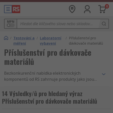
0
MPN
/
Testování a
/
Laboratorní
/
Příslušenství pro
měření
vybavení
dávkovače materiálů
Příslušenství pro dávkovače
materiálů
Bezkonkurenční nabídka elektronických
komponentů od RS zahrnuje produkty jako jsou
Testování a měření a Měření vzduchu a plynů,
Pomůcky pro prohlídky v dílně a příslušenství a
14 Výsledky/ů pro hledaný výraz
Příslušenství pro dávkovače materiálů. Máme
Příslušenství pro dávkovače materiálů
nejlepší produkty a skladovou dostupnost v
odvětví. Nabízíme Vybavení pro laboratoře pro