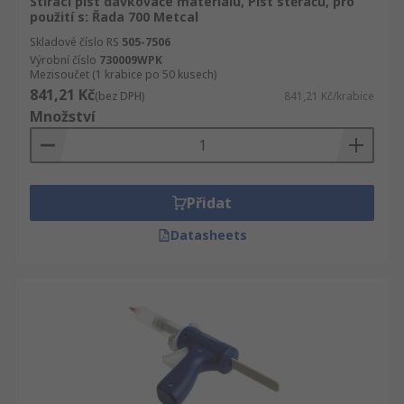
Stírací píst dávkovače materiálu, Píst stěračů, pro
použití s: Řada 700 Metcal
Skladové číslo RS
505-7506
Výrobní číslo
730009WPK
Mezisoučet (1 krabice po 50 kusech)
841,21 Kč
(bez DPH)
841,21 Kč/krabice
Množství
Přidat
Datasheets