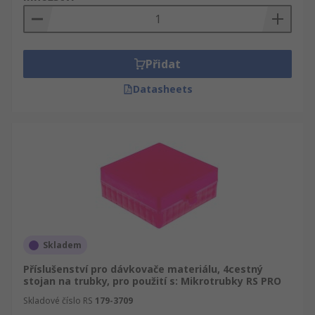
své hledání podle OK International, 0 nebo jiného
Příslušenství pro dávkovače materiálů výrobce a
výsledky se Vám zobrazí srovnané podle jména,
značky, dostupnosti nebo alfabeticky.
Přidat
Nezapomeňte se podívat i na RS Informační
Datasheets
Zónu, která obsahují více než 100.000 stran
technických dat a podpory pro všechny
Příslušenství pro dávkovače materiálů výrobky,
jejich používání stejně jako bezpečnostní rady a
opatření.
Skladem
Příslušenství pro dávkovače materiálu, 4cestný
stojan na trubky, pro použití s: Mikrotrubky RS PRO
Skladové číslo RS
179-3709