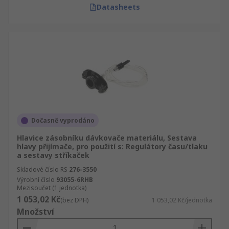
Datasheets
Dočasně vyprodáno
Hlavice zásobníku dávkovače materiálu, Sestava
hlavy přijímače, pro použití s: Regulátory času/tlaku
a sestavy stříkaček
Skladové číslo RS
276-3550
Výrobní číslo
93055-6RHB
Mezisoučet (1 jednotka)
1 053,02 Kč
(bez DPH)
1 053,02 Kč/jednotka
Množství