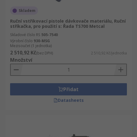
Skladem
Ruční vstřikovací pistole dávkovače materiálu, Ruční
stříkačka, pro použití s: Řada TS700 Metcal
Skladové číslo RS
505-7540
Výrobní číslo
930-MSG
Mezisoučet (1 jednotka)
2 510,92 Kč
(bez DPH)
2 510,92 Kč/jednotka
Množství
Přidat
Datasheets