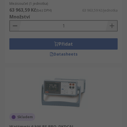
Mezisoučet (1 jednotka)
63 963,59 Kč
(bez DPH)
63 963,59 Kč/jednotka
Množství
Přidat
Datasheets
Skladem
Wattmetr 6 kW RS PRO, DKDCAL