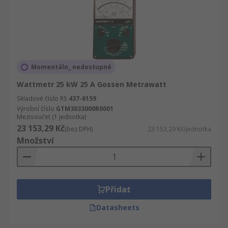
Momentáln_ nedostupné
Wattmetr 25 kW 25 A Gossen Metrawatt
Skladové číslo RS
437-6159
Výrobní číslo
GTM3033000R0001
Mezisoučet (1 jednotka)
23 153,29 Kč
(bez DPH)
23 153,29 Kč/jednotka
Množství
Přidat
Datasheets