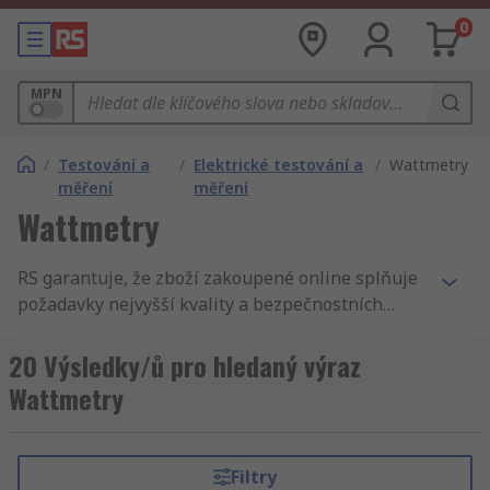
0
MPN
/
Testování a
/
Elektrické testování a
/
Wattmetry
měření
měření
Wattmetry
RS garantuje, že zboží zakoupené online splňuje
požadavky nejvyšší kvality a bezpečnostních
standartů. Náš zákaznický servis je naší pýchou.
Náš katalog zahrnuje Wattmetry, Měření výkonu
20 Výsledky/ů pro hledaný výraz
a Testování a měření. Naše dodávky jsou velmi
Wattmetry
rychlé a přesné, proto se k Vám Wattmetry
dostane vždy včas. Jako evropský špičkový
distributor IT, Zkušební a bezpečnostní
Filtry
vybavení, Vás můžeme ujistit, že naše Wattmetry