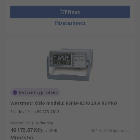
Zónu, která obsahují více než 100.000 stran
technických dat a podpory pro všechny Wattmetry
Přidat
výrobky, jejich používání stejně jako
Datasheets
bezpečnostní rady a opatření.
Dočasně vyprodáno
Wattmetr, číslo modelu: RSPM-8310 20 A RS PRO
Skladové číslo RS
273-2612
Mezisoučet (1 jednotka)
46 175,67 Kč
(bez DPH)
46 175,67 Kč/jednotka
Množství