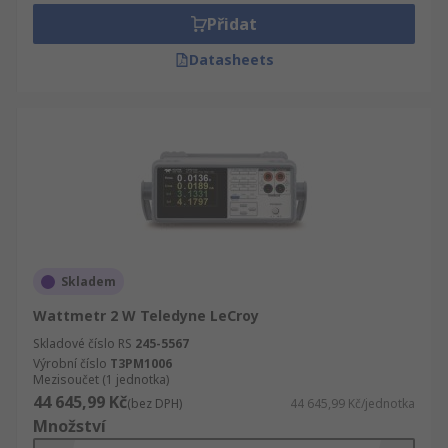
Přidat
Datasheets
Skladem
Wattmetr 2 W Teledyne LeCroy
Skladové číslo RS
245-5567
Výrobní číslo
T3PM1006
Mezisoučet (1 jednotka)
44 645,99 Kč
(bez DPH)
44 645,99 Kč/jednotka
Množství