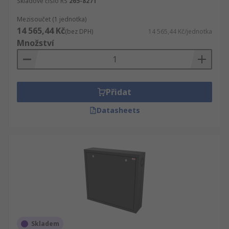
Skladové číslo RS
265-8271
Mezisoučet (1 jednotka)
14 565,44 Kč
(bez DPH)
14 565,44 Kč/jednotka
Množství
Přidat
Datasheets
Skladem