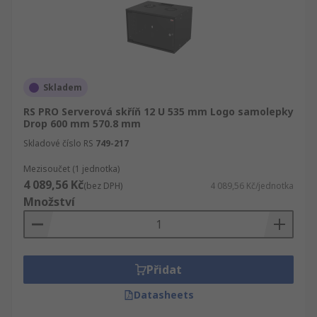
Skladem
RS PRO Serverová skříň 12 U 535 mm Logo samolepky
Drop 600 mm 570.8 mm
Skladové číslo RS
749-217
Mezisoučet (1 jednotka)
4 089,56 Kč
(bez DPH)
4 089,56 Kč/jednotka
Množství
Přidat
Datasheets