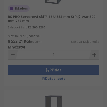
Skladem
RS PRO Serverová skříň 16 U 553 mm Štíhlý tvar 500
mm 767 mm
Skladové číslo RS
265-8266
Mezisoučet (1 jednotka)
8 552,21 Kč
(bez DPH)
8 552,21 Kč/jednotka
Množství
Přidat
Datasheets