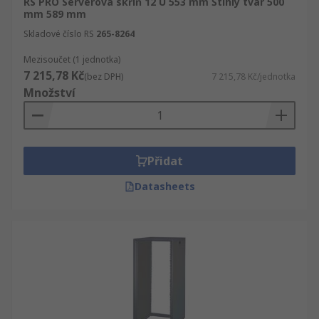
RS PRO Serverová skříň 12 U 553 mm Štíhlý tvar 500
mm 589 mm
Skladové číslo RS
265-8264
Mezisoučet (1 jednotka)
7 215,78 Kč
(bez DPH)
7 215,78 Kč/jednotka
Množství
Přidat
Datasheets