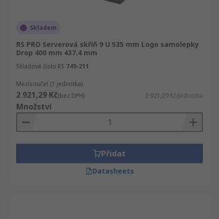
Skladem
RS PRO Serverová skříň 9 U 535 mm Logo samolepky
Drop 400 mm 437.4 mm
Skladové číslo RS
749-211
Mezisoučet (1 jednotka)
2 921,29 Kč
(bez DPH)
2 921,29 Kč/jednotka
Množství
Přidat
Datasheets