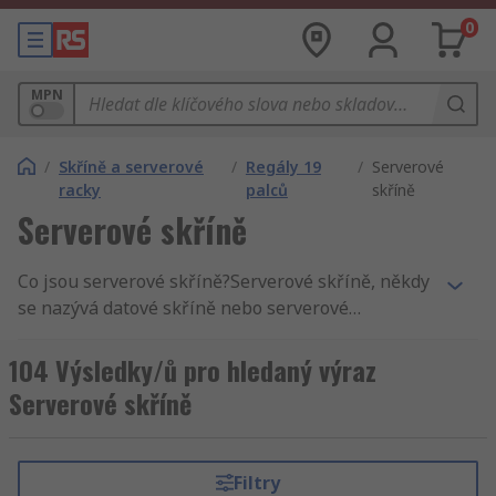
0
MPN
/
Skříně a serverové
/
Regály 19
/
Serverové
racky
palců
skříně
Serverové skříně
Co jsou serverové skříně?Serverové skříně, někdy
se nazývá datové skříně nebo serverové
stojanové skříně, jsou typem úložiště pro servery
určené pro montáž do stojanu. Většina z nich
104 Výsledky/ů pro hledaný výraz
může mít 19” serverové stojany (standardní
Serverové skříně
velikosti). Serverové skříně a počítačové skříně
jsou nabízeny v různých výškách, aby vyhovovaly
počtu stojanů, které chcete připojit, a mohou být
Filtry
otevřené nebo uzavřené.Proč zvolit serverovou