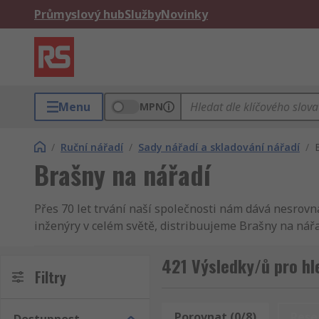
Průmyslový hub
Služby
Novinky
Menu
MPN
/
Ruční nářadí
/
Sady nářadí a skladování nářadí
/
Brašny na nářadí
Přes 70 let trvání naší společnosti nám dává nesrov
inženýry v celém světě, distribuujeme Brašny na nářa
na kvalitní produkt a vynikající servis, ať se jedná
sortimentu Mechanické produkty a nástroje. Patří se
421 Výsledky/ů pro hl
Filtry
produkty a nástroje a koupit kvalitní průmyslové, ele
můžeme ujistit, že naše Brašny na nářadí jsou od nej
důležitá a kdykoliv je to možné, tak zajistíme, aby V
Porovnat (0/8)
Rese