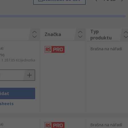
y Vám zaručíme kvalitu a technickou
Typ
Značka
produktu
a)
Brašna na nářadí
PH)
1 287,85 Kč/jednotka
idat
sheets
a)
Brašna na nářadí