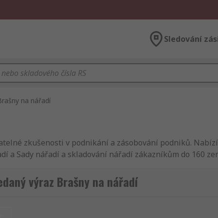
Sledování zás
Brašny na nářadí
natelné zkušenosti v podnikání a zásobování podniků. Nabí
dí a Sady nářadí a skladování nářadí zákazníkům do 160 zem
 o Nástěnné panely na nářadí nebo Sady nářadí. Kromě Brašny 
m Nástroje a Nástroje. Jako naši zákaznící si můžete proh
edaný výraz Brašny na nářadí
ktronické zboží a náhradní díly. Jako evropský špičkový dis
lepších dodavatelů v odvětví nebo vyrobeny přímo v RS. Spo
aše dodávka obsahující Brašny na nářadí dorazila přístí den. 
t