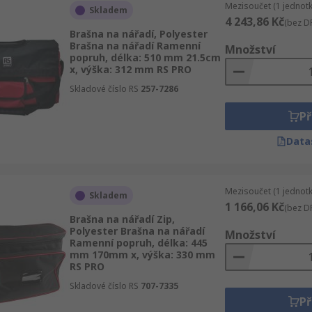
Mezisoučet (1 jednotk
Skladem
4 243,86 Kč
(bez D
Brašna na nářadí, Polyester
Brašna na nářadí Ramenní
Množství
popruh, délka: 510 mm 21.5cm
x, výška: 312 mm RS PRO
Skladové číslo RS
257-7286
Př
Data
Mezisoučet (1 jednotk
Skladem
1 166,06 Kč
(bez D
Brašna na nářadí Zip,
Polyester Brašna na nářadí
Množství
Ramenní popruh, délka: 445
mm 170mm x, výška: 330 mm
RS PRO
Skladové číslo RS
707-7335
Př