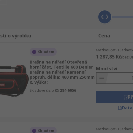
ašny na nářadí výrobek Carl Kammerling nebo snad Trusco, m
sti o výrobku
Cena
Mezisoučet (1 jednotk
Skladem
1 287,85 Kč
(bez D
Brašna na nářadí Otevřená
horní část, Textilie 600 Denier
Množství
Brašna na nářadí Ramenní
popruh, délka: 460 mm 250mm
x, výška:
Skladové číslo RS
284-6056
Př
Data
Mezisoučet (1 jednotk
Skladem