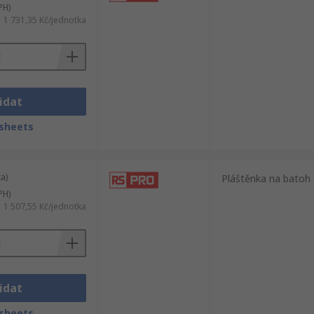
PH)
1 731,35 Kč/jednotka
idat
sheets
a)
Pláštěnka na batoh
PH)
1 507,55 Kč/jednotka
idat
sheets