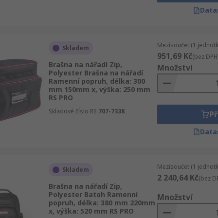
Data
Mezisoučet (1 jednotk
Skladem
951,69 Kč
(bez DPH
Brašna na nářadí Zip,
Množství
Polyester Brašna na nářadí
Ramenní popruh, délka: 300
mm 150mm x, výška: 250 mm
RS PRO
Skladové číslo RS
707-7338
Př
Data
Mezisoučet (1 jednotk
Skladem
2 240,64 Kč
(bez D
Brašna na nářadí Zip,
Polyester Batoh Ramenní
Množství
popruh, délka: 380 mm 220mm
x, výška: 520 mm RS PRO