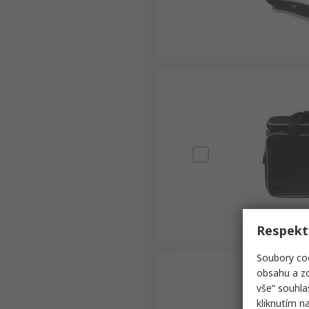
Respekt
Soubory coo
obsahu a zo
vše“ souhla
kliknutím n