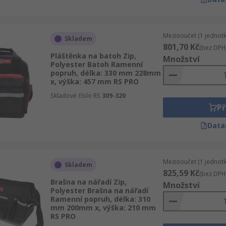
Mezisoučet (1 jednotk
Skladem
801,70 Kč
(bez DPH
Pláštěnka na batoh Zip,
Množství
Polyester Batoh Ramenní
popruh, délka: 330 mm 228mm
x, výška: 457 mm RS PRO
Skladové číslo RS
309-320
Př
Data
Mezisoučet (1 jednotk
Skladem
825,59 Kč
(bez DPH
Brašna na nářadí Zip,
Množství
Polyester Brašna na nářadí
Ramenní popruh, délka: 310
mm 200mm x, výška: 210 mm
RS PRO