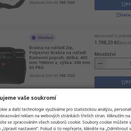
Skladové číslo RS
788-7205
Př
Data
Mezisoučet (1 jednotk
Skladem
1 708,23 Kč
(bez D
Brašna na nářadí Zip,
Polyester Brašna na nářadí
Množství
Ramenní popruh, délka: 400
mm 190mm x, výška: 300 mm
RS PRO
Skladové číslo RS
788-7223
Př
Data
ujeme vaše soukromí
kie a další technologie využíváme pro statistickou analýzu, personal
Mezisoučet (1 jednotk
brazování reklam na webových stránkách třetích stran. Kliknutím na 
Skladem
1 022,16 Kč
(bez D
síte se zpracováním všech souborů cookie. Soubory cookie můžete 
Brašna na nářadí Zip,
a „Upravit nastavení“. Pokud si to nepřejete, klikněte na „Odmítnout v
Polyester Brašna na nářadí