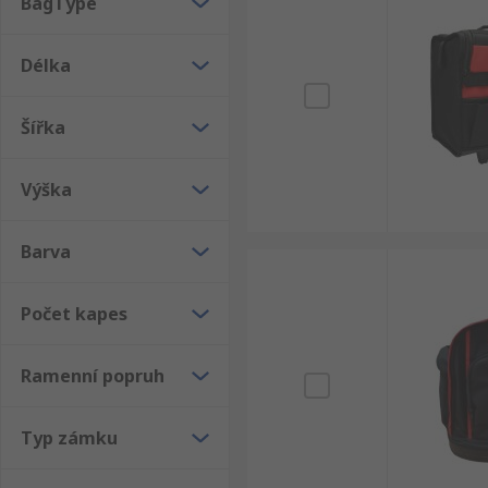
BagType
Délka
Šířka
Výška
Barva
Počet kapes
Ramenní popruh
Typ zámku