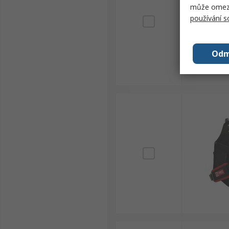
může omezit
používání 
Odm