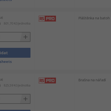
a)
Pláštěnka na batoh
)
801,70 Kč/jednotka
idat
sheets
a)
Brašna na nářadí
)
825,59 Kč/jednotka