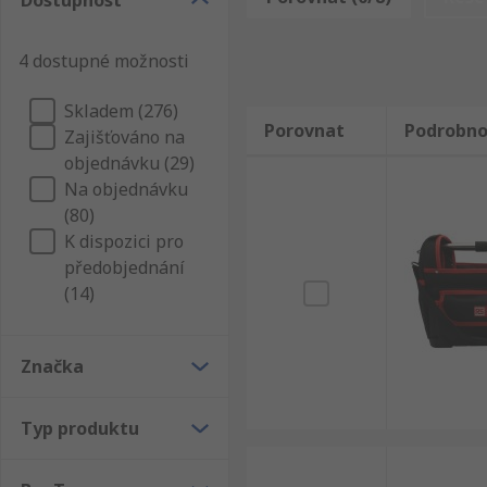
Dostupnost
standarty na trhu, což znamená, že když hledáte Br
podporu.
4 dostupné možnosti
Skladem (276)
Porovnat
Podrobno
Zajišťováno na
objednávku (29)
Na objednávku
(80)
K dispozici pro
předobjednání
(14)
Značka
Typ produktu