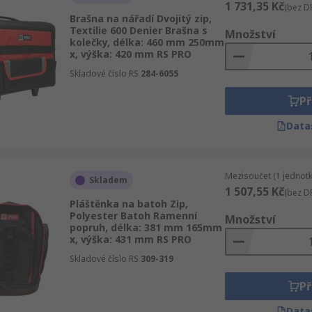
1 731,35 Kč
(bez D
Brašna na nářadí Dvojitý zip,
Textilie 600 Denier Brašna s
Množství
kolečky, délka: 460 mm 250mm
x, výška: 420 mm RS PRO
Skladové číslo RS
284-6055
Př
Data
Mezisoučet (1 jednotk
Skladem
1 507,55 Kč
(bez D
Pláštěnka na batoh Zip,
Polyester Batoh Ramenní
Množství
popruh, délka: 381 mm 165mm
x, výška: 431 mm RS PRO
Skladové číslo RS
309-319
Př
Data