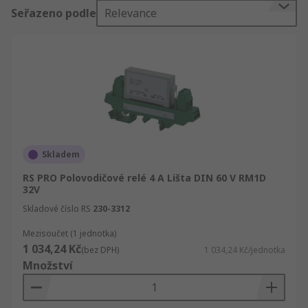
informace o polovodičových relé najdete v našem
Seřazeno podle
Relevance
uceleném průvodci polovodičovými relé
.Polovodičová relé jsou k dispozici v řadě
možností, od relé o výkonu pouhých několika
voltů nebo ampér až po mnoho stovek voltů a
ampér spínacího výkonu. Malé vstupní napětí,
obvykle 3 až 32 V DC, lze použít k ovládání
velkého výstupního napětí nebo proudu.
Skladem
RS PRO Polovodičové relé 4 A Lišta DIN 60 V RM1D
32V
Skladové číslo RS
230-3312
Mezisoučet (1 jednotka)
1 034,24 Kč
(bez DPH)
1 034,24 Kč/jednotka
Množství