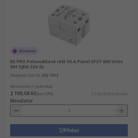
Skladem
RS PRO Polovodičové relé 50 A Panel SPST 600 Vrms
001 SJDA 32V dc
Skladové číslo RS
253-7312
Mezisoučet (1 jednotka)
2 100,08 Kč
(bez DPH)
2 100,08 Kč/jednotka
Množství
Přidat