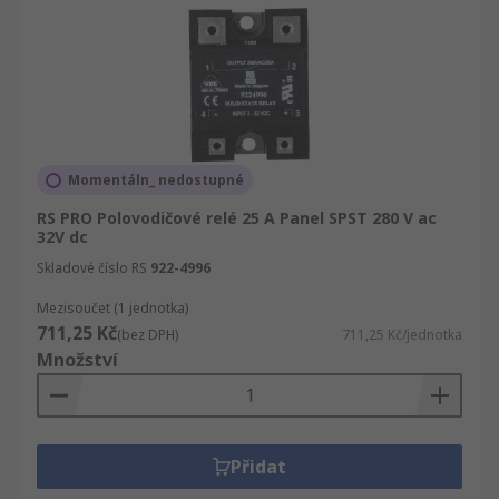
Momentáln_ nedostupné
RS PRO Polovodičové relé 25 A Panel SPST 280 V ac
32V dc
Skladové číslo RS
922-4996
Mezisoučet (1 jednotka)
711,25 Kč
(bez DPH)
711,25 Kč/jednotka
Množství
Přidat