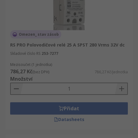
Omezen_ stav zásob
RS PRO Polovodičové relé 25 A SPST 280 Vrms 32V dc
Skladové číslo RS
253-7277
Mezisoučet (1 jednotka)
786,27 Kč
(bez DPH)
786,27 Kč/jednotka
Množství
Přidat
Datasheets