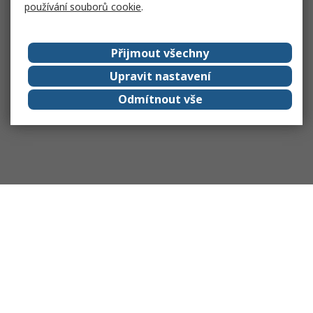
používání souborů cookie
.
Přijmout všechny
Upravit nastavení
Odmítnout vše