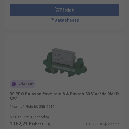
Přidat
Datasheets
Skladem
RS PRO Polovodičové relé 8 A Povrch 60 V ac/dc RM1D
32V
Skladové číslo RS
230-3313
Mezisoučet (1 jednotka)
1 162,21 Kč
(bez DPH)
1 162,21 Kč/jednotka