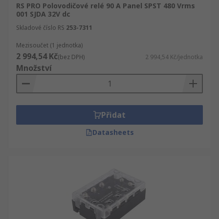
RS PRO Polovodičové relé 90 A Panel SPST 480 Vrms
001 SJDA 32V dc
Skladové číslo RS
253-7311
Mezisoučet (1 jednotka)
2 994,54 Kč
(bez DPH)
2 994,54 Kč/jednotka
Množství
Přidat
Datasheets