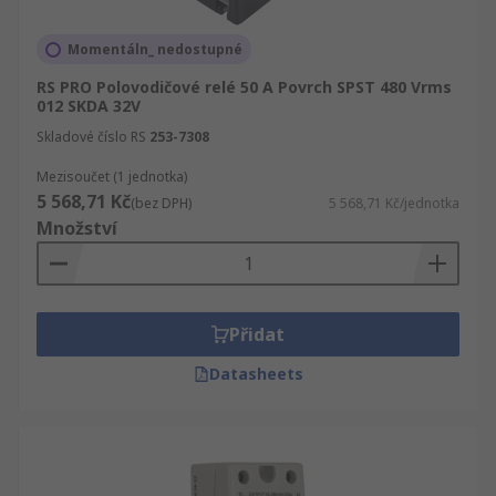
Momentáln_ nedostupné
RS PRO Polovodičové relé 50 A Povrch SPST 480 Vrms
012 SKDA 32V
Skladové číslo RS
253-7308
Mezisoučet (1 jednotka)
5 568,71 Kč
(bez DPH)
5 568,71 Kč/jednotka
Množství
Přidat
Datasheets