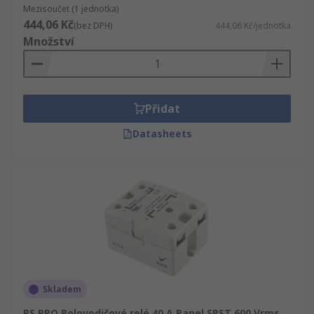
Mezisoučet (1 jednotka)
444,06 Kč
(bez DPH)
444,06 Kč/jednotka
Množství
Přidat
Datasheets
Skladem
RS PRO Polovodičové relé 40 A Panel SPST 600 Vrms