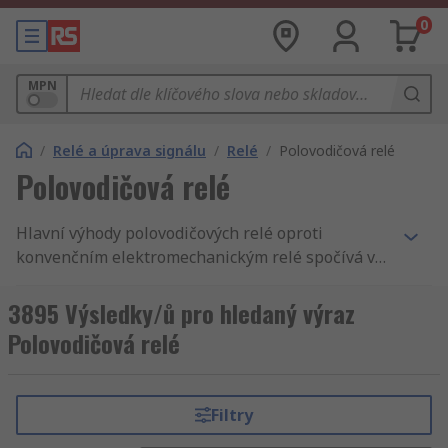
0
MPN
/
Relé a úprava signálu
/
Relé
/
Polovodičová relé
Polovodičová relé
Hlavní výhody polovodičových relé oproti
konvenčním elektromechanickým relé spočívá v
tom, že nemají žádné pohyblivé součásti, které by
se opotřebovávaly a proto žádné problémy s
3895 Výsledky/ů pro hledaný výraz
odskokem kontaktu. SSR jsou schopny přepínat
Polovodičová relé
„ON“ i „OFF“ mnohem rychleji než se může
pohybovat kotva mechanických relé a zapnutí
nulového napětí a vypnutí nulového proudu
Filtry
eliminuje elektrický šum a přechodné jevy. Další