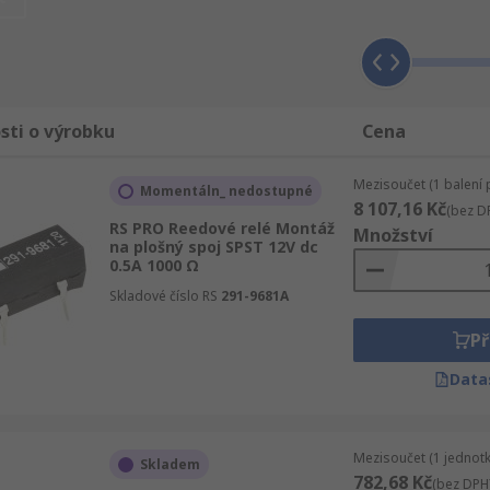
sti o výrobku
Cena
Mezisoučet (1 balení 
Momentáln_ nedostupné
8 107,16 Kč
(bez D
RS PRO Reedové relé Montáž
Množství
na plošný spoj SPST 12V dc
0.5A 1000 Ω
Skladové číslo RS
291-9681A
Př
Data
Mezisoučet (1 jednotk
Skladem
782,68 Kč
(bez DPH