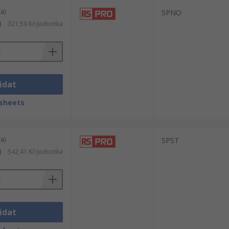
a)
SPNO
)
321,59 Kč/jednotka
idat
sheets
a)
SPST
)
542,41 Kč/jednotka
idat