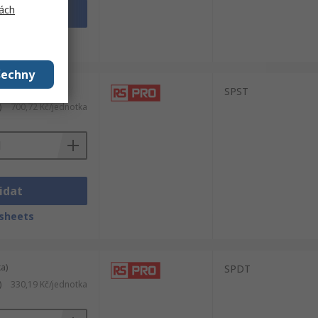
ách
idat
sheets
šechny
a)
SPST
)
700,72 Kč/jednotka
idat
sheets
a)
SPDT
)
330,19 Kč/jednotka