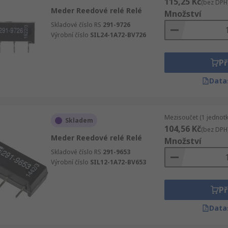
115,25 Kč
(bez DPH
Meder Reedové relé Relé
Množství
Skladové číslo RS
291-9726
Výrobní číslo
SIL24-1A72-BV726
Př
Data
Mezisoučet (1 jednotk
Skladem
104,56 Kč
(bez DPH
Meder Reedové relé Relé
Množství
Skladové číslo RS
291-9653
Výrobní číslo
SIL12-1A72-BV653
Př
Data