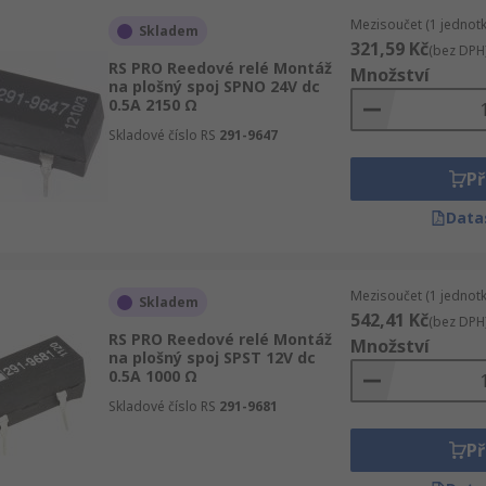
Mezisoučet (1 jednotk
Skladem
321,59 Kč
(bez DPH
RS PRO Reedové relé Montáž
Množství
na plošný spoj SPNO 24V dc
0.5A 2150 Ω
Skladové číslo RS
291-9647
Př
Data
Mezisoučet (1 jednotk
Skladem
542,41 Kč
(bez DPH
RS PRO Reedové relé Montáž
Množství
na plošný spoj SPST 12V dc
0.5A 1000 Ω
Skladové číslo RS
291-9681
Př