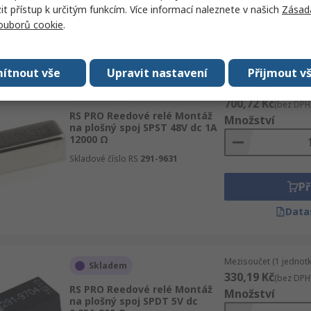
 přístup k určitým funkcím. Více informací naleznete v našich
Zásad
Př
souborů cookie
.
Data
ítnout vše
Upravit nastavení
Přijmout v
Mezisoučet (1 jednotk
Skladem
700,72 Kč
(bez DPH
RS PRO Reedové relé Montáž
Množství
na plošný spoj SPST 48V dc 1A
12000 Ω
Skladové číslo RS
291-9631
Př
Data
Mezisoučet (1 jednotk
Skladem
330,19 Kč
(bez DPH
RS PRO Reedové relé Montáž
Množství
na plošný spoj SPDT 5V dc