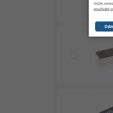
může omezit
používání 
Odm