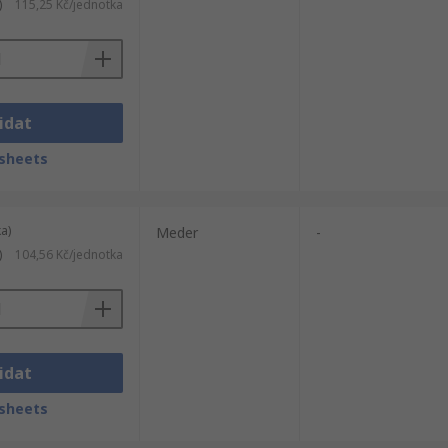
)
115,25 Kč/jednotka
idat
sheets
a)
Meder
-
)
104,56 Kč/jednotka
idat
sheets