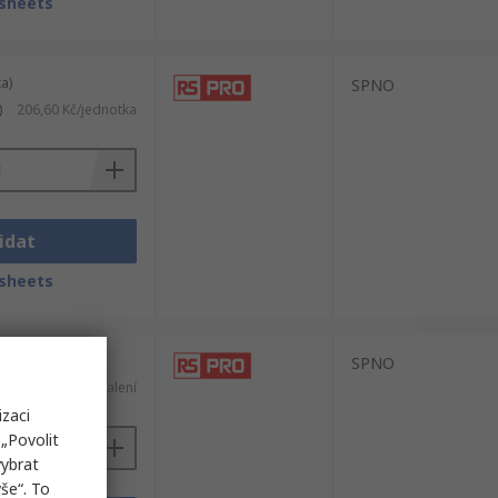
sheets
a)
SPNO
)
206,60 Kč/jednotka
idat
sheets
po 25 kusech)
SPNO
PH)
3 360,19 Kč/balení
izaci
„Povolit
vybrat
še“. To