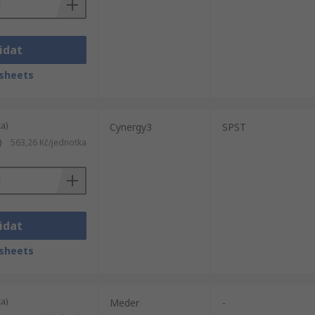
idat
sheets
a)
Cynergy3
SPST
)
563,26 Kč/jednotka
idat
sheets
a)
Meder
-