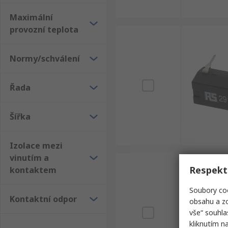
Maximální
provozní teplota
Normy/schválení
Řada
Šířka
Izolace mezi
vinutím a
Respekt
kontaktem
Soubory coo
Kontaktní odpor
obsahu a zo
vše“ souhla
kliknutím n