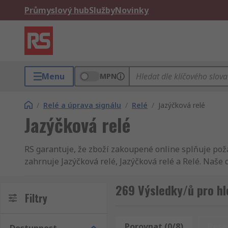
Průmyslový hub
Služby
Novinky
Menu
MPN
/
Relé a úprava signálu
/
Relé
/
Jazýčková relé
Jazýčková relé
RS garantuje, že zboží zakoupené online splňuje poža
zahrnuje Jazýčková relé, Jazýčková relé a Relé. Naše 
Cynergy3 výrobek? Nemůžete najít dodavatele, co je 
přes 145.000 součástek, náhradních dílů a příslušen
269 Výsledky/ů pro hl
Filtry
nás online a zjistíte, že naše stránky byly speciáln
Jazýčková relé do druhého dne. Kupujete-li ve velkém 
výrobky jsou nejkvalitnější na trhu, ale chceme, abys
Porovnat (0/8)
Rese