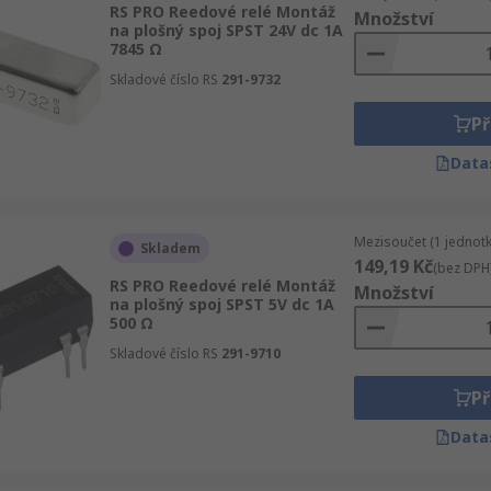
RS PRO Reedové relé Montáž
Množství
na plošný spoj SPST 24V dc 1A
7845 Ω
Skladové číslo RS
291-9732
Př
Data
Mezisoučet (1 jednotk
Skladem
149,19 Kč
(bez DPH
RS PRO Reedové relé Montáž
Množství
na plošný spoj SPST 5V dc 1A
500 Ω
Skladové číslo RS
291-9710
Př
Data