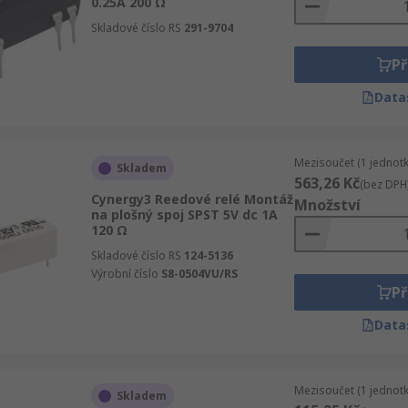
0.25A 200 Ω
Skladové číslo RS
291-9704
Př
Data
Mezisoučet (1 jednotk
Skladem
563,26 Kč
(bez DPH
Cynergy3 Reedové relé Montáž
Množství
na plošný spoj SPST 5V dc 1A
120 Ω
Skladové číslo RS
124-5136
Výrobní číslo
S8-0504VU/RS
Př
Data
Mezisoučet (1 jednotk
Skladem