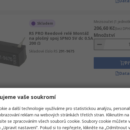
Data
Mezisoučet (1 jednotk
Skladem
206,60 Kč
(bez DPH
RS PRO Reedové relé Montáž
Množství
na plošný spoj SPNO 5V dc 0.5A
200 Ω
Skladové číslo RS
291-9675
Př
Data
Mezisoučet (1 balení 
ujeme vaše soukromí
Momentáln_ nedostupné
3 360,19 Kč
(bez D
RS PRO Reedové relé Montáž
Množství
kie a další technologie využíváme pro statistickou analýzu, personal
na plošný spoj SPNO 5V dc 0.5A
brazování reklam na webových stránkách třetích stran. Kliknutím na 
200 Ω
síte se zpracováním všech souborů cookie. Soubory cookie můžete 
Skladové číslo RS
291-9675A
a „Upravit nastavení“. Pokud si to nepřejete, klikněte na „Odmítnout v