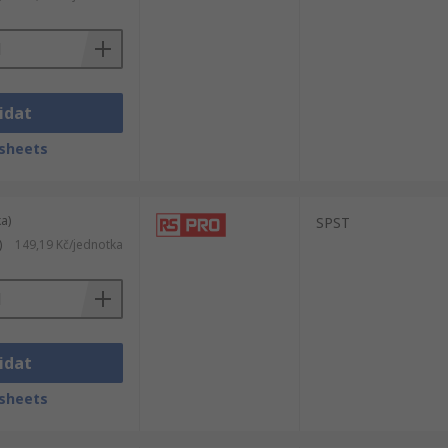
idat
sheets
a)
SPST
)
149,19 Kč/jednotka
idat
sheets