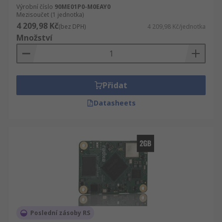
Výrobní číslo
90ME01P0-M0EAY0
Mezisoučet (1 jednotka)
4 209,98 Kč
(bez DPH)
4 209,98 Kč/jednotka
Množství
Přidat
Datasheets
Poslední zásoby RS