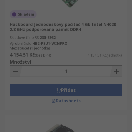
Skladem
Hackboard Jednodeskový počítač 4 Gb Intel N4020
2.8 GHz podporovaná paměť DDR4
Skladové číslo RS
235-3932
Výrobní číslo
HB2-PSU1-WINPRO
Mezisoučet (1 jednotka)
4 154,51 Kč
(bez DPH)
4 154,51 Kč/jednotka
Množství
Přidat
Datasheets