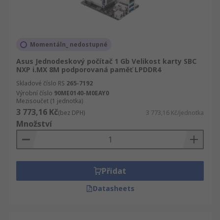
Momentáln_ nedostupné
Asus Jednodeskový počítač 1 Gb Velikost karty SBC
NXP i.MX 8M podporovaná paměť LPDDR4
Skladové číslo RS
265-7192
Výrobní číslo
90ME0140-M0EAY0
Mezisoučet (1 jednotka)
3 773,16 Kč
(bez DPH)
3 773,16 Kč/jednotka
Množství
Přidat
Datasheets