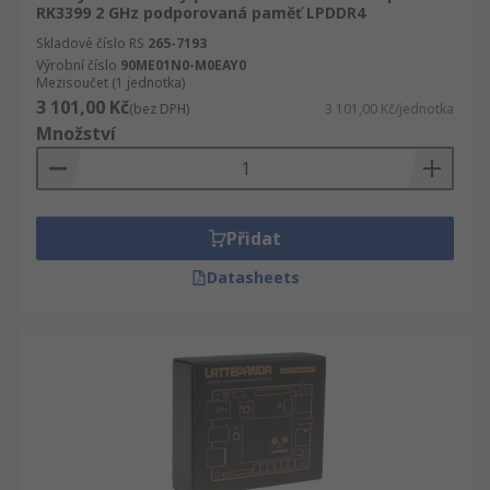
RK3399 2 GHz podporovaná paměť LPDDR4
Skladové číslo RS
265-7193
Výrobní číslo
90ME01N0-M0EAY0
Mezisoučet (1 jednotka)
3 101,00 Kč
(bez DPH)
3 101,00 Kč/jednotka
Množství
Přidat
Datasheets