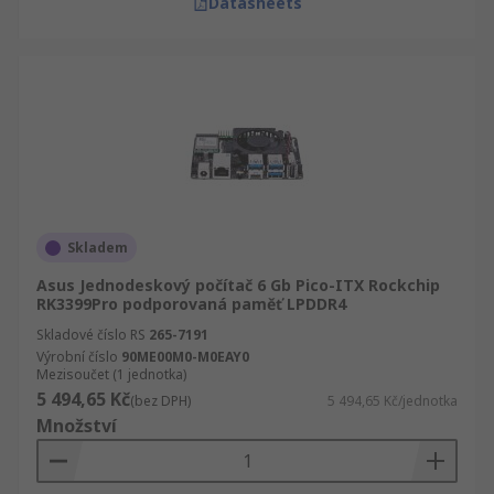
Datasheets
Skladem
Asus Jednodeskový počítač 6 Gb Pico-ITX Rockchip
RK3399Pro podporovaná paměť LPDDR4
Skladové číslo RS
265-7191
Výrobní číslo
90ME00M0-M0EAY0
Mezisoučet (1 jednotka)
5 494,65 Kč
(bez DPH)
5 494,65 Kč/jednotka
Množství