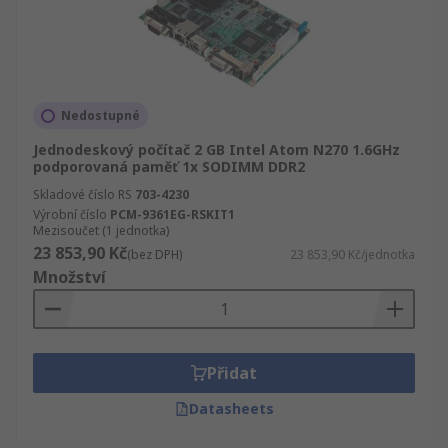
Nedostupné
Jednodeskový počítač 2 GB Intel Atom N270 1.6GHz
podporovaná paměť 1x SODIMM DDR2
Skladové číslo RS
703-4230
Výrobní číslo
PCM-9361EG-RSKIT1
Mezisoučet (1 jednotka)
23 853,90 Kč
(bez DPH)
23 853,90 Kč/jednotka
Množství
Přidat
Datasheets