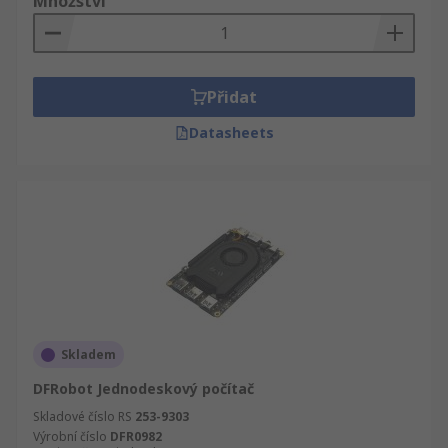
pro všechny Jednodeskové počítače výrobky,
Množství
jejich používání stejně jako bezpečnostní rady a
opatření. My vám doručíme Jednodeskové
počítače do druhého dne. Usilujeme o to, aby
naše Jednodeskové počítače splnily požadavky
Přidat
nejvyšší kvality a bezpečnostních standartů,
Datasheets
takže nám můžete plně důvěřovat. O skupině
Vestavěné systémy najdete u nás kompletní
technické informace. Vestavěné systémy -
nabízíme podporu vynikajících inženýrů a
informační a poradenský servis, ale také
flexibilní slevy.
Skladem
DFRobot Jednodeskový počítač
Skladové číslo RS
253-9303
Výrobní číslo
DFR0982