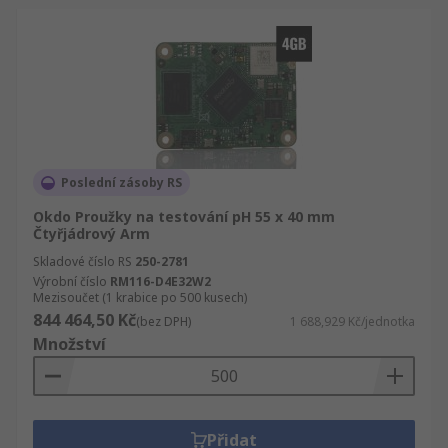
Poslední zásoby RS
Okdo Proužky na testování pH 55 x 40 mm
Čtyřjádrový Arm
Skladové číslo RS
250-2781
Výrobní číslo
RM116-D4E32W2
Mezisoučet (1 krabice po 500 kusech)
844 464,50 Kč
(bez DPH)
1 688,929 Kč/jednotka
Množství
Přidat