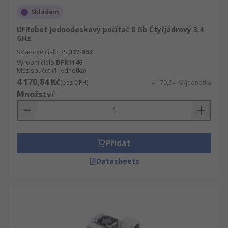
Skladem
DFRobot Jednodeskový počítač 8 Gb Čtyřjádrový 3.4
GHz
Skladové číslo RS
327-852
Výrobní číslo
DFR1146
Mezisoučet (1 jednotka)
4 170,84 Kč
(bez DPH)
4 170,84 Kč/jednotka
Množství
Přidat
Datasheets