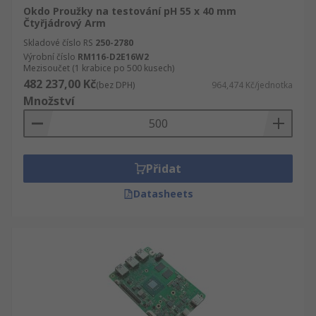
Okdo Proužky na testování pH 55 x 40 mm
Čtyřjádrový Arm
Skladové číslo RS
250-2780
Výrobní číslo
RM116-D2E16W2
Mezisoučet (1 krabice po 500 kusech)
482 237,00 Kč
(bez DPH)
964,474 Kč/jednotka
Množství
Přidat
Datasheets