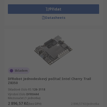
Přidat
Datasheets
Skladem
DFRobot Jednodeskový počítač Intel Cherry Trail
Z8350
Skladové číslo RS
126-3118
Výrobní číslo
DFR0444
Mezisoučet (1 jednotka)
2 896,57 Kč
(bez DPH)
2 896,57 Kč/jednotka