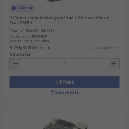
Skladem
DFRobot Jednodeskový počítač 2 Gb Intel Cherry
Trail Z8350
Skladové číslo RS
124-4684
Výrobní číslo
DFR0418
Mezisoučet (1 jednotka)
3 736,37 Kč
(bez DPH)
3 736,37 Kč/jednotka
Množství
Přidat
Datasheets