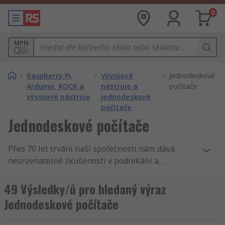
0
MPN
/
Raspberry Pi,
/
Vývojové
/
Jednodeskové
Arduino, ROCK a
nástroje a
počítače
vývojové nástroje
jednodeskové
počítače
Jednodeskové počítače
Přes 70 let trvání naší společnosti nám dává
nesrovnatelné zkušenosti v podnikání a
zásobování podniků. Nabízíme Jednodeskové
počítače. Tak podporujeme inženýry v celém
49 Výsledky/ů pro hledaný výraz
světě, distribuujeme Jednodeskové počítače a
Jednodeskové počítače
Vestavěné systémy zákazníkům do 160 zemí
světa, kteří vědí, že se mohou spolehnout na