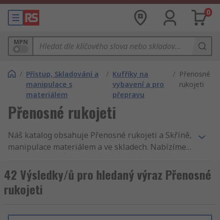
0
MPN
/
Přístup, Skladování a
/
Kufříky na
/
Přenosné
manipulace s
vybavení a pro
rukojeti
materiálem
přepravu
Přenosné rukojeti
Náš katalog obsahuje Přenosné rukojeti a Skříně,
manipulace materiálem a ve skladech. Nabízíme
možnost dodávky do druhého dne, tisíce
komponentů s příslušenstvím, vysoko kvalitní
42 Výsledky/ů pro hledaný výraz Přenosné
služby, není divu, že zákazníci 160 zemí světa
rukojeti
nakupují u RS. Kromě Přenosné rukojeti máme v
RS i širší nabídku dalšího sortimentu
Elektrotechnika, automatizace a kabely. Patří sem