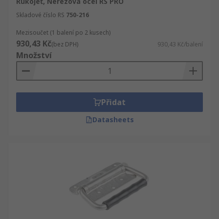
Rukojeť, Nerezová ocel RS PRO
Skladové číslo RS
750-216
Mezisoučet (1 balení po 2 kusech)
930,43 Kč
(bez DPH)
930,43 Kč/balení
Množství
Přidat
Datasheets