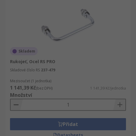
Skladem
Rukojeť, Ocel RS PRO
Skladové číslo RS
237-479
Mezisoučet (1 jednotka)
1 141,39 Kč
(bez DPH)
1 141,39 Kč/jednotka
Množství
Přidat
Datasheets