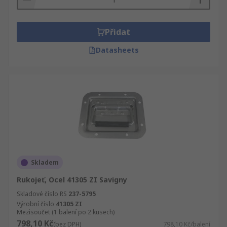
Přidat
Datasheets
Skladem
Rukojeť, Ocel 41305 ZI Savigny
Skladové číslo RS
237-5795
Výrobní číslo
41305 ZI
Mezisoučet (1 balení po 2 kusech)
798,10 Kč
(bez DPH)
798,10 Kč/balení