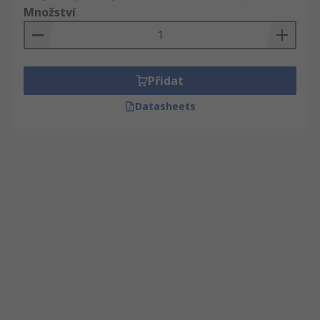
Množství
Přidat
Datasheets