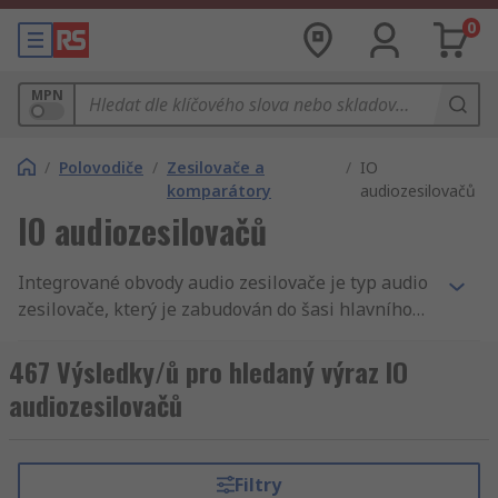
0
MPN
/
Polovodiče
/
Zesilovače a
/
IO
komparátory
audiozesilovačů
IO audiozesilovačů
Integrované obvody audio zesilovače je typ audio
zesilovače, který je zabudován do šasi hlavního
produktu. Obecněji lze říci, že audio zesilovače
jsou zařízení, která zvyšují, regulují a zesilují sílu
467 Výsledky/ů pro hledaný výraz IO
zvukového signálu, nebo-li amplitudy, zvukových
audiozesilovačů
signálů, aby byl zvuk hlasitější a měl prvotřídní
kvalitu.Integrované obvody audio zesilovače jsou
užitečné, protože mohou výrazně snížit velikost
Filtry
zesilovacích zařízení, umožnit vytvoření