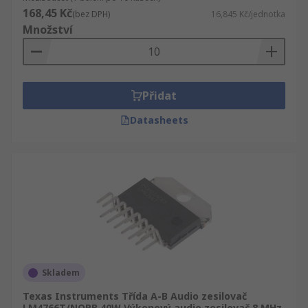
168,45 Kč
(bez DPH)
16,845 Kč/jednotka
Množství
Přidat
Datasheets
Skladem
Texas Instruments Třída A-B Audio zesilovač
LM4766T/NOPB 40W Výkonový audio zesilovač 8 MHz,