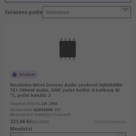
sofistikované zesílení v malém balení. Narozdíl
Seřazeno podle
Relevance
od výkonových zesilovačů se nejedná o
samostatná zařízení.K čemu integrované obvody
audio zesilovače slouží?Integrované obvody
audio zesilovače se používají v řadě komerčních
produktů. Nacházejí se v hudebních soustavách
automobilů, televizorech, elektronických
klávesnicích a mnohých dalších zařízení, ve
kterých je zabudována kapacita zesílení.typy
integrovaných obvodů audio
Skladem
zesilovačůIntegrované obvody audio zesilovačů
Nisshinbo Micro Devices Audio zesilovač NJM4580M-
lze rozlišit podle několika vlastností:• Typ
TE1 300mW Audio, DMP, počet kolíků: 8 kolíkový 85
zesilovače, například digitální, provozní nebo
°C, počet kanálů: 2
sluchátkový• Maximální výkon, ve wattech, v
Skladové číslo RS
241-2906
závislosti na potřebné velikosti a rozsahu
Výrobní číslo
NJM4580M-TE1
Mezisoučet (1 balení po 10 kusech)
zesílení• Typ vstupního a výstupního signálu, v
233,66 Kč
(bez DPH)
23,366 Kč/jednotka
závislosti na tom, zda chcete stereofonní nebo
Množství
monofonní zvuk