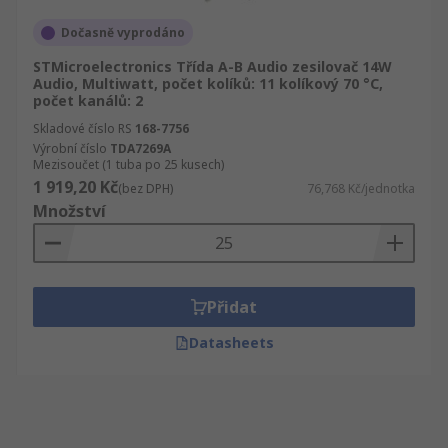
Dočasně vyprodáno
STMicroelectronics Třída A-B Audio zesilovač 14W
Audio, Multiwatt, počet kolíků: 11 kolíkový 70 °C,
počet kanálů: 2
Skladové číslo RS
168-7756
Výrobní číslo
TDA7269A
Mezisoučet (1 tuba po 25 kusech)
1 919,20 Kč
(bez DPH)
76,768 Kč/jednotka
Množství
Přidat
Datasheets