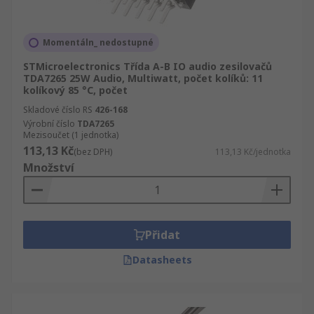
Momentáln_ nedostupné
STMicroelectronics Třída A-B IO audio zesilovačů
TDA7265 25W Audio, Multiwatt, počet kolíků: 11
kolíkový 85 °C, počet
Skladové číslo RS
426-168
Výrobní číslo
TDA7265
Mezisoučet (1 jednotka)
113,13 Kč
(bez DPH)
113,13 Kč/jednotka
Množství
Přidat
Datasheets