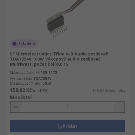
Skladem
STMicroelectronics Třída A-B Audio zesilovač
TDA7294V 100W Výkonový audio zesilovač,
Multiwatt, počet kolíků: 15
Skladové číslo RS
189-1172
Výrobní číslo
TDA7294V
Mezisoučet (1 jednotka)
158,82 Kč
(bez DPH)
158,82 Kč/jednotka
Množství
Přidat