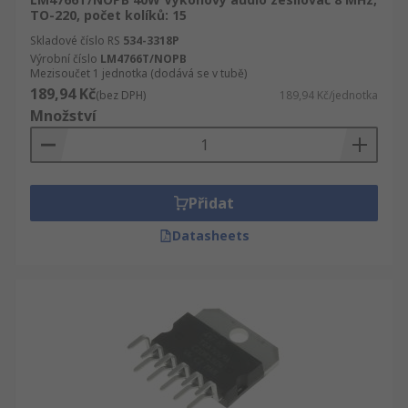
TO-220, počet kolíků: 15
Skladové číslo RS
534-3318P
Výrobní číslo
LM4766T/NOPB
Mezisoučet 1 jednotka (dodává se v tubě)
189,94 Kč
(bez DPH)
189,94 Kč/jednotka
Množství
Přidat
Datasheets