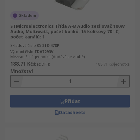
Skladem
STMicroelectronics Třída A-B Audio zesilovač 100W
Audio, Multiwatt, počet kolíků: 15 kolíkový 70 °C,
počet kanálů: 1
Skladové číslo RS
218-478P
Výrobní číslo
TDA7293V
Mezisoučet 1 jednotka (dodává se v tubě)
188,71 Kč
(bez DPH)
188,71 Kč/jednotka
Množství
Přidat
Datasheets