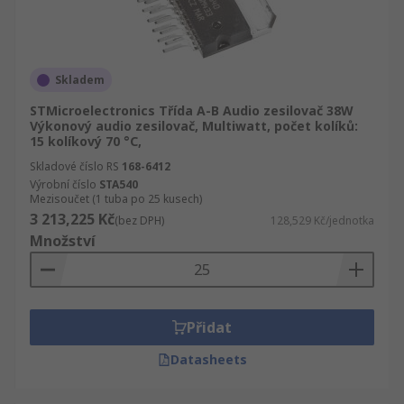
Skladem
STMicroelectronics Třída A-B Audio zesilovač 38W
Výkonový audio zesilovač, Multiwatt, počet kolíků:
15 kolíkový 70 °C,
Skladové číslo RS
168-6412
Výrobní číslo
STA540
Mezisoučet (1 tuba po 25 kusech)
3 213,225 Kč
(bez DPH)
128,529 Kč/jednotka
Množství
Přidat
Datasheets