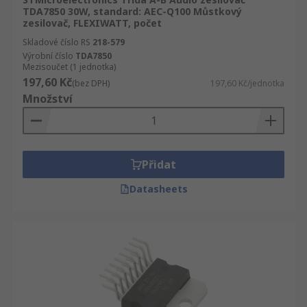
TDA7850 30W, standard: AEC-Q100 Můstkový
zesilovač, FLEXIWATT, počet
Skladové číslo RS
218-579
Výrobní číslo
TDA7850
Mezisoučet (1 jednotka)
197,60 Kč
(bez DPH)
197,60 Kč/jednotka
Množství
Přidat
Datasheets