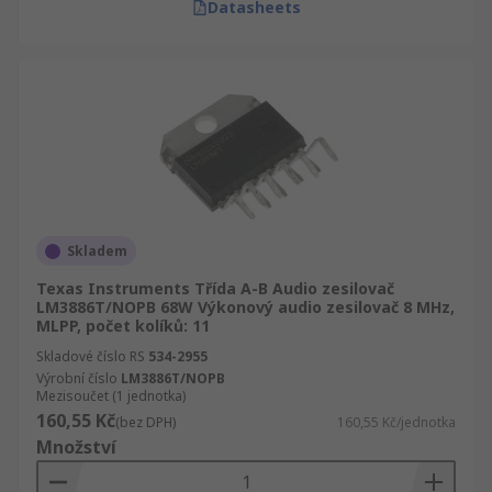
Datasheets
Skladem
Texas Instruments Třída A-B Audio zesilovač
LM3886T/NOPB 68W Výkonový audio zesilovač 8 MHz,
MLPP, počet kolíků: 11
Skladové číslo RS
534-2955
Výrobní číslo
LM3886T/NOPB
Mezisoučet (1 jednotka)
160,55 Kč
(bez DPH)
160,55 Kč/jednotka
Množství