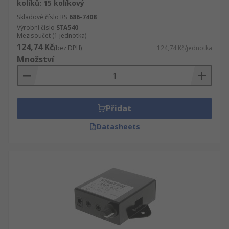
kolíků: 15 kolíkový
Skladové číslo RS
686-7408
Výrobní číslo
STA540
Mezisoučet (1 jednotka)
124,74 Kč
(bez DPH)
124,74 Kč/jednotka
Množství
Přidat
Datasheets