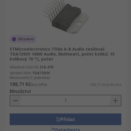
Skladem
STMicroelectronics Třída A-B Audio zesilovač
TDA7293V 100W Audio, Multiwatt, počet kolíků: 15
kolíkový 70 °C, počet
Skladové číslo RS
218-478
Výrobní číslo
TDA7293V
Mezisoučet (1 jednotka)
188,71 Kč
(bez DPH)
188,71 Kč/jednotka
Množství
Přidat
Datasheets