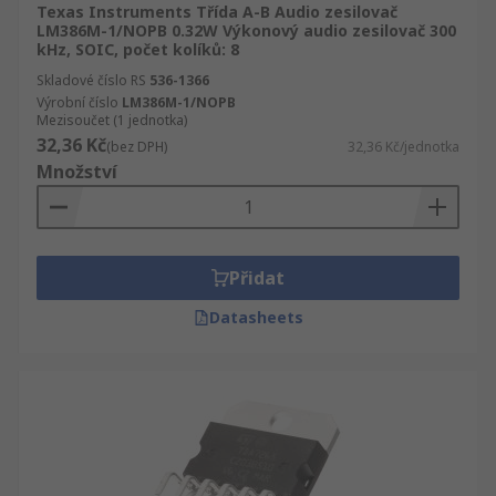
Texas Instruments Třída A-B Audio zesilovač
LM386M-1/NOPB 0.32W Výkonový audio zesilovač 300
kHz, SOIC, počet kolíků: 8
Skladové číslo RS
536-1366
Výrobní číslo
LM386M-1/NOPB
Mezisoučet (1 jednotka)
32,36 Kč
(bez DPH)
32,36 Kč/jednotka
Množství
Přidat
Datasheets