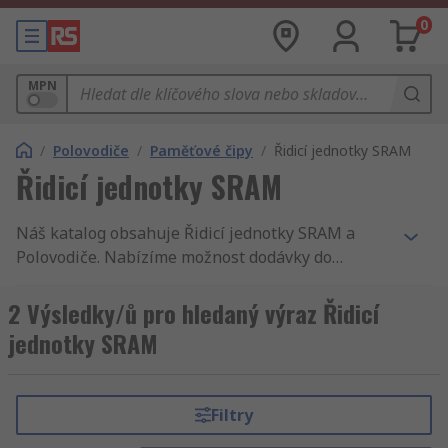
0
MPN
/
Polovodiče
/
Paměťové čipy
/
Řidicí jednotky SRAM
Řidicí jednotky SRAM
Náš katalog obsahuje Řidicí jednotky SRAM a
Polovodiče. Nabízíme možnost dodávky do
druhého dne, tisíce komponentů s
příslušenstvím, vysoko kvalitní služby, není divu,
2 Výsledky/ů pro hledaný výraz Řidicí
že zákazníci 160 zemí světa nakupují u RS. Kromě
jednotky SRAM
Řidicí jednotky SRAM máme v RS i širší nabídku
dalšího sortimentu Elektronické komponenty,
napájení a konektory. Patří sem Polovodiče a
Filtry
Polovodiče. Jako naši zákaznící si můžete