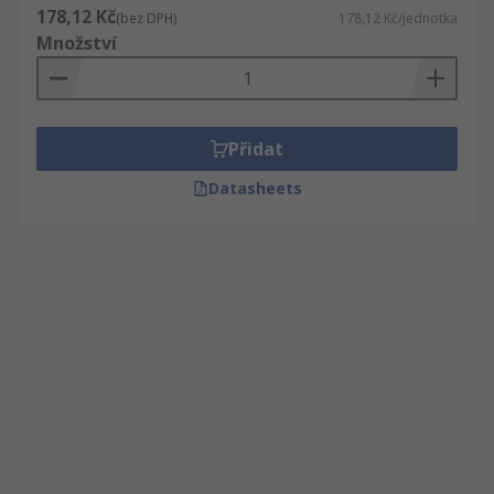
178,12 Kč
(bez DPH)
178,12 Kč/jednotka
Množství
Přidat
Datasheets