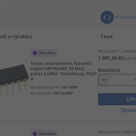
 hledáte Analogové násobiče a děliče výrobek Analog Device
sti o výrobku
Cena
Mezisoučet 1 jednotka
Skladem
1 081,86 Kč
(bez D
Texas Instruments Násobič
napětí MPY634KP 10 MHz,
Množství
počet kolíků: 14 kolíkový, PDIP
4
Skladové číslo RS
647-609P
Výrobní číslo
MPY634KP
Př
Data
Mezisoučet (1 jednotk
Skladem