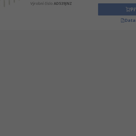
Výrobní číslo
AD539JNZ
Př
Data