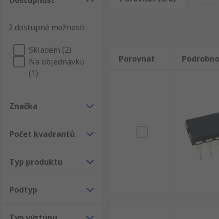
Dostupnost
nejvyššími standarty na trhu, což znamená, že když
zaručíme kvalitu a technickou podporu.
2 dostupné možnosti
Skladem (2)
Porovnat
Podrobno
Na objednávku
(1)
Značka
Počet kvadrantů
Typ produktu
Podtyp
Typ výstupu