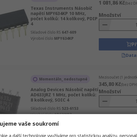
1 081,86 Kč
(bez D
Texas Instruments Násobič
napětí MPY634KP 10 MHz,
Množství
počet kolíků: 14 kolíkový, PDIP
4
Skladové číslo RS
647-609
Výrobní číslo
MPY634KP
Př
Data
Mezisoučet (1 jednotk
Momentáln_ nedostupné
345,80 Kč
(bez DPH
Analog Devices Násobič napětí
Množství
AD633JRZ 1 MHz, počet kolíků:
8 kolíkový, SOIC 4
Skladové číslo RS
523-6153
Výrobní číslo
AD633JRZ
Př
ujeme vaše soukromí
Data
kie a další technologie využíváme pro statistickou analýzu, personal