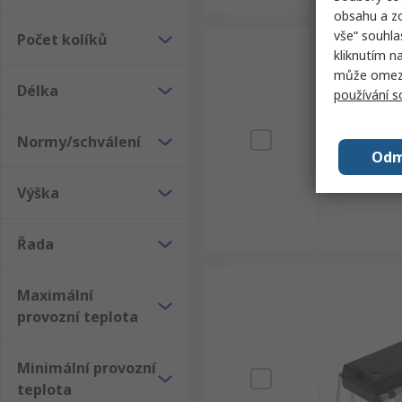
obsahu a zo
vše“ souhla
Počet kolíků
kliknutím n
může omezit
Délka
používání 
Normy/schválení
Odm
Výška
Řada
Maximální
provozní teplota
Minimální provozní
teplota