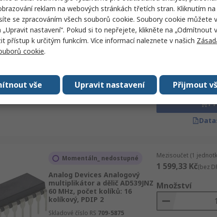
brazování reklam na webových stránkách třetích stran. Kliknutím na 
síte se zpracováním všech souborů cookie. Soubory cookie můžete 
Mezisoučet (1 tuba po
a „Upravit nastavení“. Pokud si to nepřejete, klikněte na „Odmítnout v
Dočasně vyprodáno
20 931,275 Kč
(be
 přístup k určitým funkcím. Více informací naleznete v našich
Zásad
Texas Instruments Násobič
souborů cookie
.
napětí 10 MHz, počet kolíků: 14
Množství
kolíkový, PDIP 4
Skladové číslo RS
121-8452
ítnout vše
Upravit nastavení
Přijmout v
Výrobní číslo
MPY634KP
Př
Data
Mezisoučet (1 jednotk
Momentáln_ nedostupné
1 599,33 Kč
(bez D
Analog Devices Analogový
multiplikátor a dělič AD539JNZ
Množství
60 MHz, počet kolíků: 16
kolíkový, PDIP 2
Skladové číslo RS
709-5875