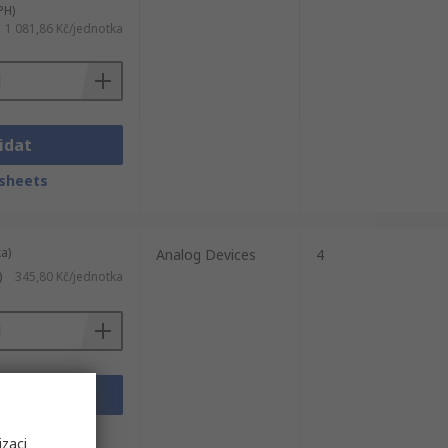
PH)
1 081,86 Kč/jednotka
idat
sheets
a)
Analog Devices
4
)
345,80 Kč/jednotka
idat
sheets
izaci