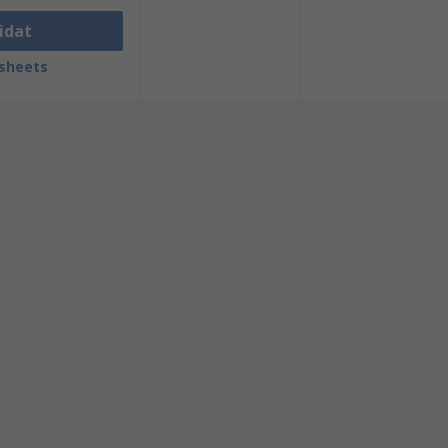
idat
sheets