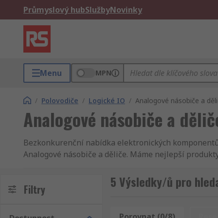
Průmyslový hub
Služby
Novinky
Menu
MPN
/
Polovodiče
/
Logické IO
/
Analogové násobiče a děl
Analogové násobiče a dělič
Bezkonkurenční nabídka elektronických komponentů o
Analogové násobiče a děliče. Máme nejlepší produkty
Samozřejmostí pro RS je dokonalý servis a rychlé dod
Analogové násobiče a děliče, elektrické a průmyslov
5 Výsledky/ů pro hled
Filtry
tam Polovodiče a Polovodiče. My vám doručíme Analog
požadavky nejvyšší kvality a bezpečnostních standar
informace. Polovodiče - nabízíme podporu vynikajících
Porovnat (0/8)
Rese