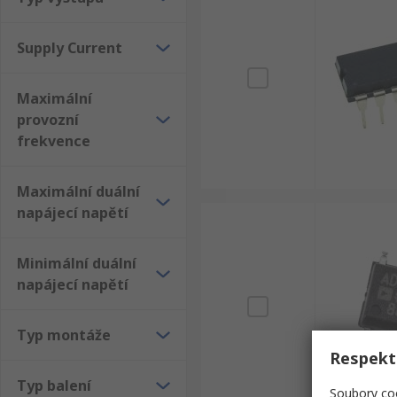
Supply Current
Maximální
provozní
frekvence
Maximální duální
napájecí napětí
Minimální duální
napájecí napětí
Typ montáže
Respekt
Typ balení
Soubory coo