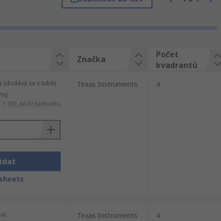
s nebo snad Texas Instruments, my Vám
Počet
Značka
kvadrantů
 (dodává se v tubě)
Texas Instruments
4
PH)
1 081,86 Kč/jednotka
idat
sheets
a)
Texas Instruments
4