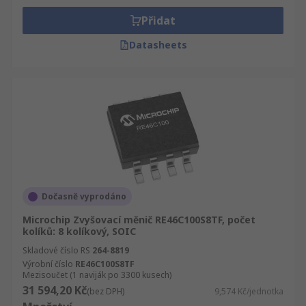
Přidat
Datasheets
Dočasně vyprodáno
Microchip Zvyšovací měnič RE46C100S8TF, počet
kolíků: 8 kolíkový, SOIC
Skladové číslo RS
264-8819
Výrobní číslo
RE46C100S8TF
Mezisoučet (1 naviják po 3300 kusech)
31 594,20 Kč
(bez DPH)
9,574 Kč/jednotka