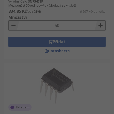
Výrobní číslo
SN75472P
Mezisoučet 50 jednotky/-ek (dodává se v tubě)
834,85 Kč
(bez DPH)
16,697 Kč/jednotka
Množství
Přidat
Datasheets
Skladem