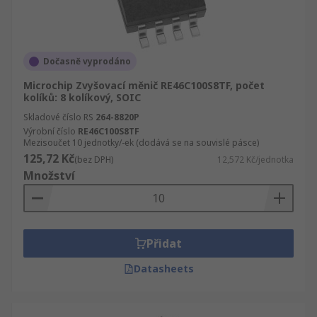
Dočasně vyprodáno
Microchip Zvyšovací měnič RE46C100S8TF, počet
kolíků: 8 kolíkový, SOIC
Skladové číslo RS
264-8820P
Výrobní číslo
RE46C100S8TF
Mezisoučet 10 jednotky/-ek (dodává se na souvislé pásce)
125,72 Kč
(bez DPH)
12,572 Kč/jednotka
Množství
Přidat
Datasheets