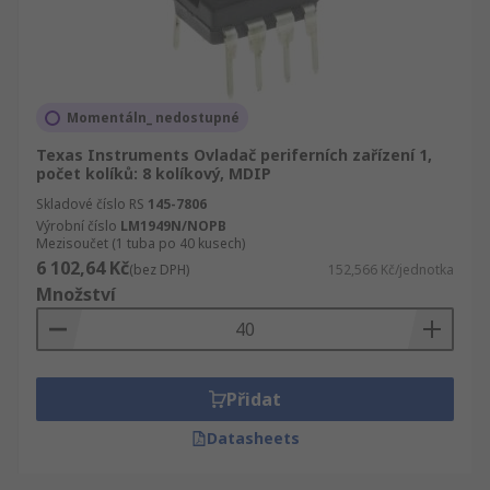
Momentáln_ nedostupné
Texas Instruments Ovladač periferních zařízení 1,
počet kolíků: 8 kolíkový, MDIP
Skladové číslo RS
145-7806
Výrobní číslo
LM1949N/NOPB
Mezisoučet (1 tuba po 40 kusech)
6 102,64 Kč
(bez DPH)
152,566 Kč/jednotka
Množství
Přidat
Datasheets