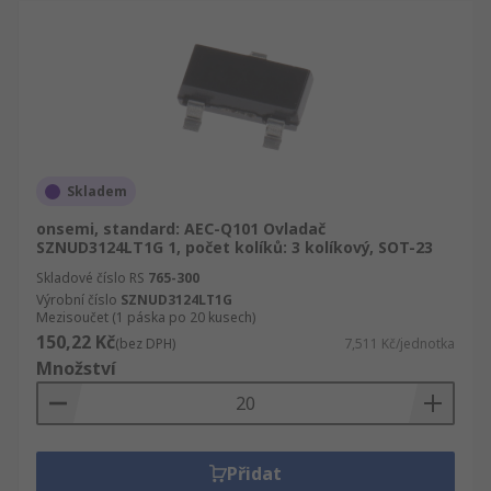
Skladem
onsemi, standard: AEC-Q101 Ovladač
SZNUD3124LT1G 1, počet kolíků: 3 kolíkový, SOT-23
Skladové číslo RS
765-300
Výrobní číslo
SZNUD3124LT1G
Mezisoučet (1 páska po 20 kusech)
150,22 Kč
(bez DPH)
7,511 Kč/jednotka
Množství
Přidat