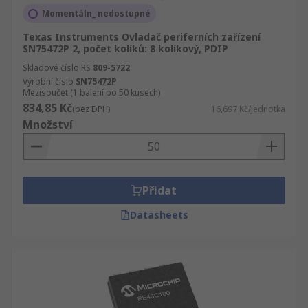
Momentáln_ nedostupné
Texas Instruments Ovladač periferních zařízení
SN75472P 2, počet kolíků: 8 kolíkový, PDIP
Skladové číslo RS
809-5722
Výrobní číslo
SN75472P
Mezisoučet (1 balení po 50 kusech)
834,85 Kč
(bez DPH)
16,697 Kč/jednotka
Množství
Přidat
Datasheets