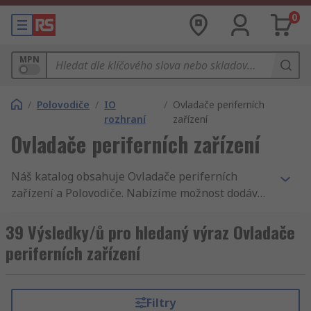
0
MPN
/
Polovodiče
/
IO
/
Ovladače periferních
rozhraní
zařízení
Ovladače periferních zařízení
Náš katalog obsahuje Ovladače periferních
zařízení a Polovodiče. Nabízíme možnost dodávky
do druhého dne, tisíce komponentů s
příslušenstvím, vysoko kvalitní služby, není divu,
39 Výsledky/ů pro hledaný výraz Ovladače
že zákazníci 160 zemí světa nakupují u RS. RS
periferních zařízení
jsou vždy v souladu s nejvyššími standarty na
trhu, což znamená, že když hledáte Ovladače
periferních zařízení výrobek Texas Instruments
Filtry
nebo snad STMicroelectronics, my Vám zaručíme