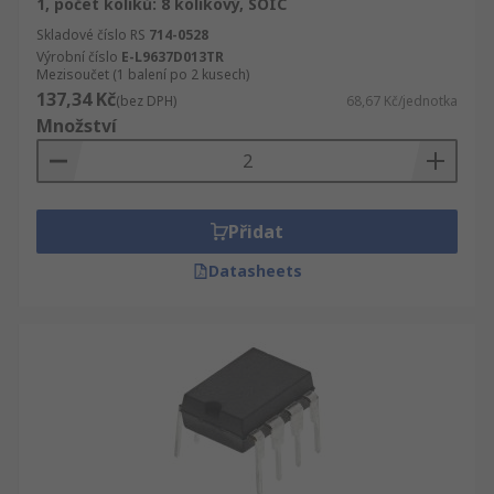
1, počet kolíků: 8 kolíkový, SOIC
Skladové číslo RS
714-0528
Výrobní číslo
E-L9637D013TR
Mezisoučet (1 balení po 2 kusech)
137,34 Kč
(bez DPH)
68,67 Kč/jednotka
Množství
Přidat
Datasheets