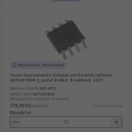
Momentáln_ nedostupné
Texas Instruments Ovladač periferních zařízení
SN75451BDR 2, počet kolíků: 8 kolíkový, SOIC
Skladové číslo RS
662-4015
Výrobní číslo
SN75451BDR
Mezisoučet (1 balení po 10 kusech)
279,60 Kč
(bez DPH)
27,96 Kč/jednotka
Množství