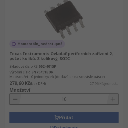
Momentáln_ nedostupné
Texas Instruments Ovladač periferních zařízení 2,
počet kolíků: 8 kolíkový, SOIC
Skladové číslo RS
662-4015P
Výrobní číslo
SN75451BDR
Mezisoučet 10 jednotky/-ek (dodává se na souvislé pásce)
279,60 Kč
(bez DPH)
27,96 Kč/jednotka
Množství
Přidat
Datasheets