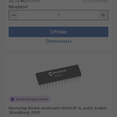
22,72 Kč
(bez DPH)
22,72 Kč/jednotka
Množství
Přidat
Datasheets
Dočasně vyprodáno
Microchip Modul zesilovače HV5812P-G, počet kolíků:
28 kolíkový, PDIP