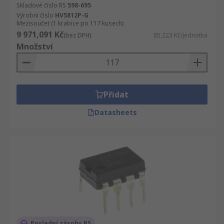
Skladové číslo RS
598-695
Výrobní číslo
HV5812P-G
Mezisoučet (1 krabice po 117 kusech)
9 971,091 Kč
(bez DPH)
85,223 Kč/jednotka
Množství
Přidat
Datasheets
Poslední zásoby RS