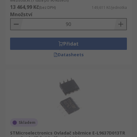
Mezisoučet (1 tuba po 90 kusech)
13 464,99 Kč
(bez DPH)
149,611 Kč/jednotka
Množství
Přidat
Datasheets
Skladem
STMicroelectronics Ovladač sběrnice E-L9637D013TR