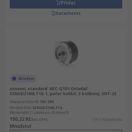
Přidat
Datasheets
Skladem
onsemi, standard: AEC-Q101 Ovladač
SZNUD3160LT1G 1, počet kolíků: 3 kolíkový, SOT-23
Skladové číslo RS
765-299
Výrobní číslo
SZNUD3160LT1G
Mezisoučet (1 páska po 20 kusech)
150,22 Kč
(bez DPH)
7,511 Kč/jednotka
Množství