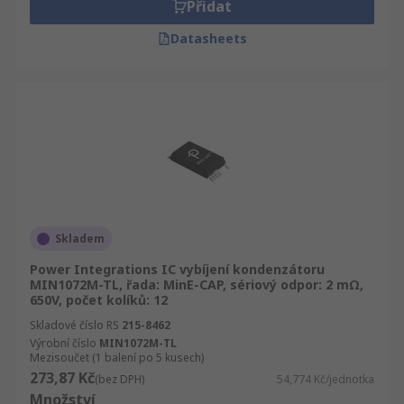
Přidat
Datasheets
Skladem
Power Integrations IC vybíjení kondenzátoru
MIN1072M-TL, řada: MinE-CAP, sériový odpor: 2 mΩ,
650V, počet kolíků: 12
Skladové číslo RS
215-8462
Výrobní číslo
MIN1072M-TL
Mezisoučet (1 balení po 5 kusech)
273,87 Kč
(bez DPH)
54,774 Kč/jednotka
Množství