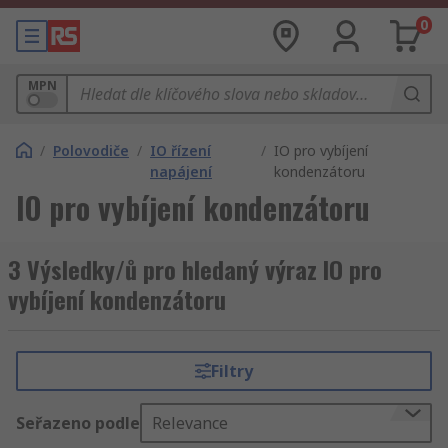
0
MPN
/
Polovodiče
/
IO řízení
/
IO pro vybíjení
napájení
kondenzátoru
IO pro vybíjení kondenzátoru
3 Výsledky/ů pro hledaný výraz IO pro
vybíjení kondenzátoru
Filtry
Seřazeno podle
Relevance