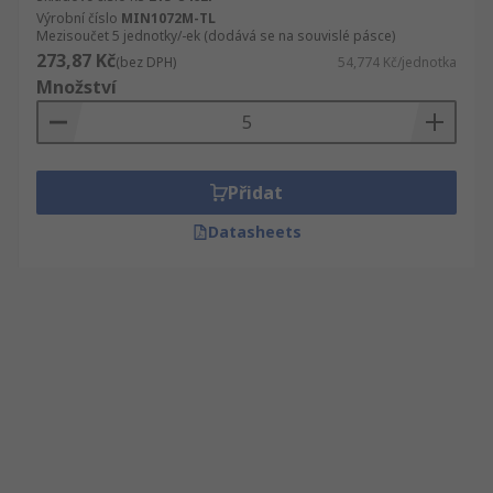
Výrobní číslo
MIN1072M-TL
Mezisoučet 5 jednotky/-ek (dodává se na souvislé pásce)
273,87 Kč
(bez DPH)
54,774 Kč/jednotka
Množství
Přidat
Datasheets