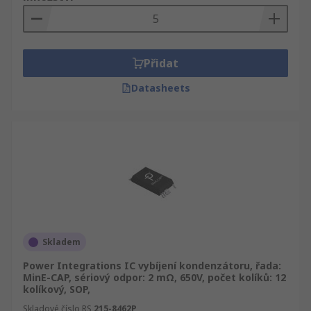
Přidat
Datasheets
Skladem
Power Integrations IC vybíjení kondenzátoru, řada:
MinE-CAP, sériový odpor: 2 mΩ, 650V, počet kolíků: 12
kolíkový, SOP,
Skladové číslo RS
215-8462P