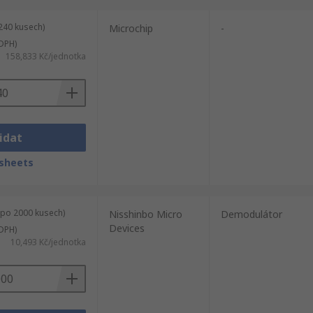
240 kusech)
Microchip
-
DPH)
158,833 Kč/jednotka
idat
sheets
 po 2000 kusech)
Nisshinbo Micro
Demodulátor
Devices
DPH)
10,493 Kč/jednotka