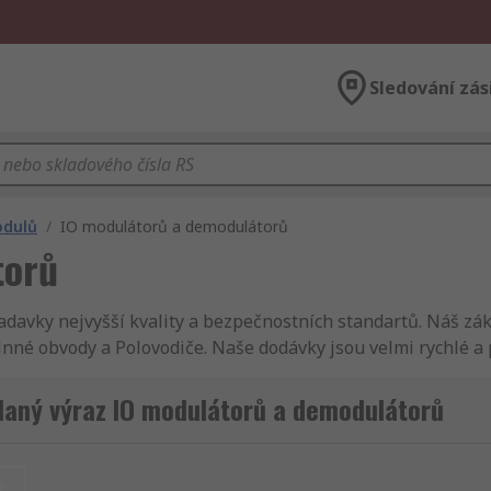
Sledování zás
odulů
/
IO modulátorů a demodulátorů
torů
davky nejvyšší kvality a bezpečnostních standartů. Náš zák
nné obvody a Polovodiče. Naše dodávky jsou velmi rychlé 
 širší nabídku dalšího sortimentu Elektronické komponenty
ete prohlédnout kompletní nabídku sekce Elektronické kompo
daný výraz IO modulátorů a demodulátorů
 díly. My vám doručíme Obvody modemů do druhého dne. Usi
 standartů, takže nám můžete plně důvěřovat. O skupině Ra
a mikrovlnné obvody - nabízíme podporu vynikajících inžený
t