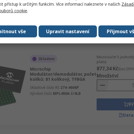
 přístup k určitým funkcím. Více informací naleznete v našich
Zásad
počet kolíků: 16 kolíkový,
SSOP-16
souborů cookie
.
Skladové číslo RS
244-9776P
Výrobní číslo
NJM2591V-TE1
Př
ítnout vše
Upravit nastavení
Přijmout v
Data
Mezisoučet 5 jednotk
Skladem
platu)
877,34 Kč
Microchip
(bez DPH
Modulátor/demodulátor, počet
Množství
kolíků: 81 kolíkový, TFBGA
Skladové číslo RS
274-4666P
Výrobní číslo
MPL460A-I/4LB
Př
Data