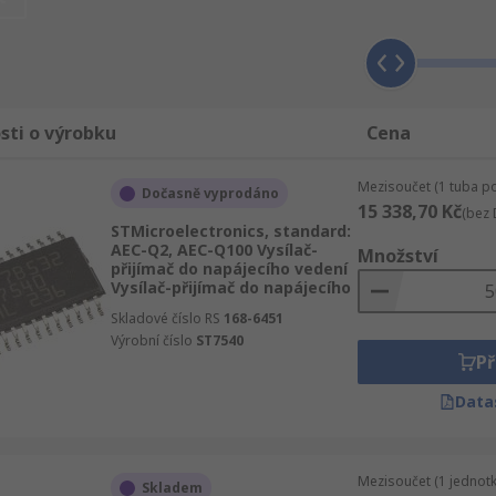
yššími standarty na trhu, což znamená, že když hledáte Obvo
ickou podporu.
sti o výrobku
Cena
Mezisoučet (1 tuba po
Dočasně vyprodáno
15 338,70 Kč
(bez 
STMicroelectronics, standard:
AEC-Q2, AEC-Q100 Vysílač-
Množství
přijímač do napájecího vedení
Vysílač-přijímač do napájecího
Skladové číslo RS
168-6451
Výrobní číslo
ST7540
Př
Data
Mezisoučet (1 jednotk
Skladem