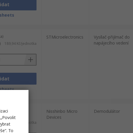
idat
sheets
a)
STMicroelectronics
Vysílač-přijímač do
napájecího vedení
)
189,94 Kč/jednotka
idat
sheets
izaci
a (dodává se na
Nisshinbo Micro
Demodulátor
Devices
„Povolit
92,87 Kč/jednotka
vybrat
še“. To