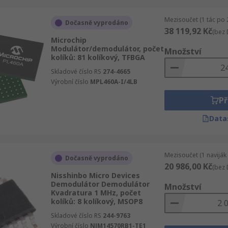
Mezisoučet (1 tác po 
Dočasně vyprodáno
38 119,92 Kč
(bez 
Microchip
Modulátor/demodulátor, počet
Množství
kolíků: 81 kolíkový, TFBGA
Skladové číslo RS
274-4665
Výrobní číslo
MPL460A-I/4LB
Př
Data
Mezisoučet (1 naviják
Dočasně vyprodáno
20 986,00 Kč
(bez 
Nisshinbo Micro Devices
Demodulátor Demodulátor
Množství
Kvadratura 1 MHz, počet
kolíků: 8 kolíkový, MSOP8
Skladové číslo RS
244-9763
Výrobní číslo
NJM14570RB1-TE1