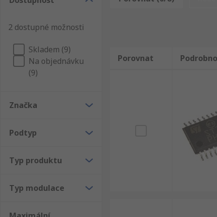
Dostupnost
také flexibilní slevy. RS jsou vždy v souladu s nejv
Linear Technology, my Vám zaručíme kvalitu a techn
2 dostupné možnosti
Skladem (9)
Porovnat
Podrobno
Na objednávku
(9)
Značka
Podtyp
Typ produktu
Typ modulace
Maximální