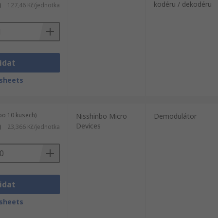
kodéru / dekodéru
)
127,46 Kč/jednotka
idat
sheets
po 10 kusech)
Nisshinbo Micro
Demodulátor
Devices
)
23,366 Kč/jednotka
idat
sheets