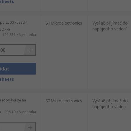
sheets
 po 2500 kusech)
STMicroelectronics
Vysílač-přijímač do
napájecího vedení
z DPH)
192,855 Kč/jednotka
idat
sheets
a (dodává se na
STMicroelectronics
Vysílač-přijímač do
napájecího vedení
)
396,19 Kč/jednotka