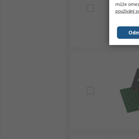
může omezit
používání 
Odm