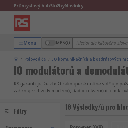
Průmyslový hub
Služby
Novinky
Menu
MPN
/
Polovodiče
/
IO komunikačních a bezdrátových m
IO modulátorů a demodulá
RS garantuje, že zboží zakoupené online splňuje poža
zahrnuje Obvody modemů, Radiofrekvenční a mikrovl
dostane vždy včas. Kromě Obvody modemů máme v RS i
Polovodiče a Polovodiče. Jako naši zákaznící si můž
18 Výsledky/ů pro hle
Filtry
kvalitní průmyslové, elektronické zboží a náhradní
splnily požadavky nejvyšší kvality a bezpečnostních
nás kompletní technické informace. Radiofrekvenční 
Porovnat (0/8)
Rese