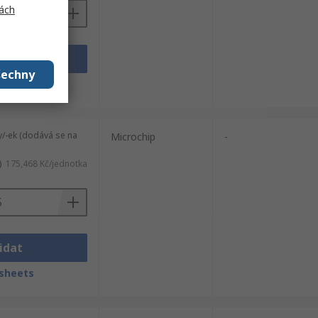
ách
idat
šechny
sheets
y/-ek (dodává se na
Microchip
-
)
175,468 Kč/jednotka
idat
sheets