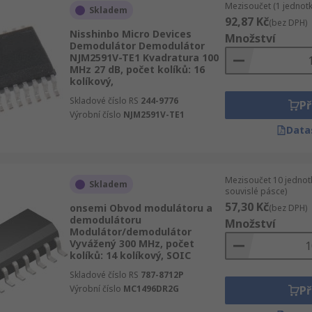
Mezisoučet (1 jednotk
Skladem
92,87 Kč
(bez DPH)
Nisshinbo Micro Devices
Množství
Demodulátor Demodulátor
NJM2591V-TE1 Kvadratura 100
MHz 27 dB, počet kolíků: 16
kolíkový,
Skladové číslo RS
244-9776
Př
Výrobní číslo
NJM2591V-TE1
Data
Mezisoučet 10 jednot
Skladem
souvislé pásce)
57,30 Kč
onsemi Obvod modulátoru a
(bez DPH)
demodulátoru
Množství
Modulátor/demodulátor
Vyvážený 300 MHz, počet
kolíků: 14 kolíkový, SOIC
Skladové číslo RS
787-8712P
Výrobní číslo
MC1496DR2G
Př