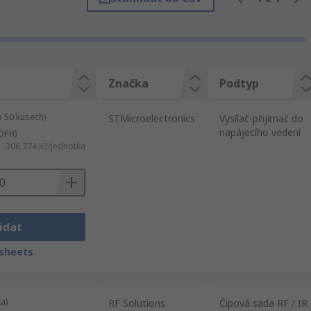
dy modemů výrobek RF Solutions nebo snad
Značka
Podtyp
 50 kusech)
STMicroelectronics
Vysílač-přijímač do
napájecího vedení
DPH)
306,774 Kč/jednotka
idat
sheets
a)
RF Solutions
Čipová sada RF / IR