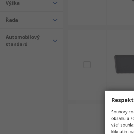
Výška
Řada
Automobilový
standard
Respekt
Soubory coo
obsahu a zo
vše“ souhla
kliknutím n