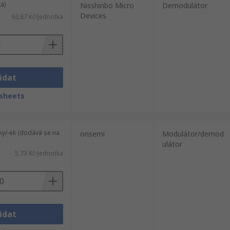
a)
Nisshinbo Micro
Demodulátor
Devices
92,87 Kč/jednotka
idat
sheets
ky/-ek (dodává se na
onsemi
Modulátor/demod
ulátor
5,73 Kč/jednotka
idat