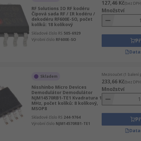
127,46 Kč
(bez DPH
RF Solutions IO RF kodéru
Množství
Čipová sada RF / IR kodéru /
dekodéru RF600E-SO, počet
kolíků: 18 kolíkový
Skladové číslo RS
505-6929
Výrobní číslo
RF600E-SO
Př
Data
Mezisoučet (1 balení 
Skladem
233,66 Kč
(bez DPH
Nisshinbo Micro Devices
Množství
Demodulátor Demodulátor
NJM14570RB1-TE1 Kvadratura 1
MHz, počet kolíků: 8 kolíkový,
MSOP8
Skladové číslo RS
244-9764
Př
Výrobní číslo
NJM14570RB1-TE1
Data