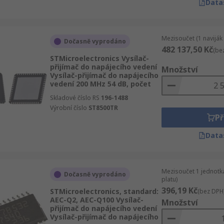
Data
Mezisoučet (1 naviják
Dočasně vyprodáno
482 137,50 Kč
(be
STMicroelectronics Vysílač-
přijímač do napájecího vedení
Množství
Vysílač-přijímač do napájecího
vedení 200 MHz 54 dB, počet
Skladové číslo RS
196-1488
Výrobní číslo
ST8500TR
Př
Data
Mezisoučet 1 jednotk
Dočasně vyprodáno
platu)
396,19 Kč
STMicroelectronics, standard:
(bez DPH
AEC-Q2, AEC-Q100 Vysílač-
Množství
přijímač do napájecího vedení
Vysílač-přijímač do napájecího