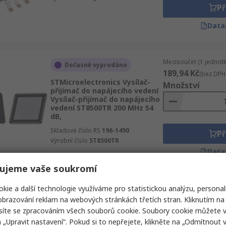
Př
Data
Mezisoučet (1 jednotk
Dočasně vyprodáno
189,94 Kč
(bez DPH
STMicroelectronics Vysílač-
Množství
přijímač do napájecího vedení
Vysílač-přijímač do napájecího
vedení ST8500TR 200 MHz 54
dB,
Skladové číslo RS
196-1490
Př
Výrobní číslo
ST8500TR
Data
ujeme vaše soukromí
kie a další technologie využíváme pro statistickou analýzu, personal
Mezisoučet 1 jednotk
Skladem
souvislé pásce)
brazování reklam na webových stránkách třetích stran. Kliknutím na 
92,87 Kč
Nisshinbo Micro Devices
(bez DPH)
síte se zpracováním všech souborů cookie. Soubory cookie můžete 
Demodulátor Demodulátor
Množství
a „Upravit nastavení“. Pokud si to nepřejete, klikněte na „Odmítnout v
Kvadratura 100 MHz 27 dB,