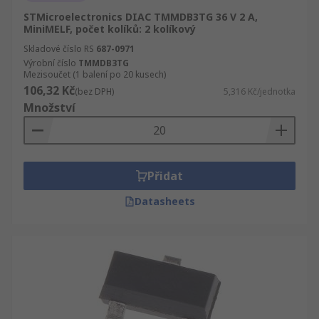
STMicroelectronics DIAC TMMDB3TG 36 V 2 A,
MiniMELF, počet kolíků: 2 kolíkový
Skladové číslo RS
687-0971
Výrobní číslo
TMMDB3TG
Mezisoučet (1 balení po 20 kusech)
106,32 Kč
(bez DPH)
5,316 Kč/jednotka
Množství
Přidat
Datasheets