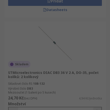
Přidat
napájení a konektory, dále Diaky, elektrické a
průmyslové výrobky. Prohlédněte si celou
Datasheets
nabídku sekce Elektronické komponenty,
napájení a konektory. Najdete tam Polovodiče a
Diskrétní polovodiče.
Skladem
STMicroelectronics DIAC DB3 36 V 2 A, DO-35, počet
kolíků: 2 kolíkový
Skladové číslo RS
108-132
Výrobní číslo
DB3
Mezisoučet (1 balení po 5 kusech)
24,70 Kč
(bez DPH)
4,94 Kč/jednotka
Množství