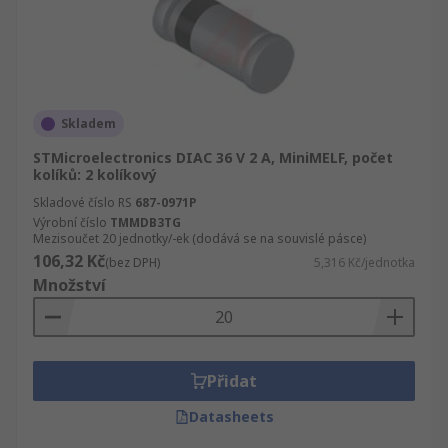
Skladem
STMicroelectronics DIAC 36 V 2 A, MiniMELF, počet
kolíků: 2 kolíkový
Skladové číslo RS
687-0971P
Výrobní číslo
TMMDB3TG
Mezisoučet 20 jednotky/-ek (dodává se na souvislé pásce)
106,32 Kč
(bez DPH)
5,316 Kč/jednotka
Množství
Přidat
Datasheets