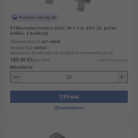
Poslední zásoby RS
STMicroelectronics DIAC 36 V 1 A, SOT-23, počet
kolíků: 3 kolíkový
Skladové číslo RS
687-0965P
Výrobní číslo
SMDB3
Mezisoučet 20 jednotky/-ek (dodává se na souvislé pásce)
189,90 Kč
(bez DPH)
9,495 Kč/jednotka
Množství
Přidat
Datasheets