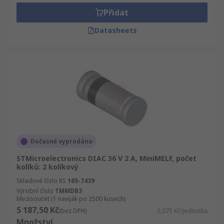
Přidat
Datasheets
Dočasně vyprodáno
STMicroelectronics DIAC 36 V 2 A, MiniMELF, počet
kolíků: 2 kolíkový
Skladové číslo RS
165-7439
Výrobní číslo
TMMDB3
Mezisoučet (1 naviják po 2500 kusech)
5 187,50 Kč
(bez DPH)
2,075 Kč/jednotka
Množství