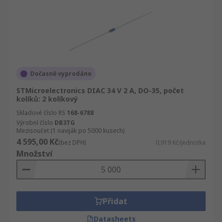
Dočasně vyprodáno
STMicroelectronics DIAC 34 V 2 A, DO-35, počet
kolíků: 2 kolíkový
Skladové číslo RS
168-6788
Výrobní číslo
DB3TG
Mezisoučet (1 naviják po 5000 kusech)
4 595,00 Kč
(bez DPH)
0,919 Kč/jednotka
Množství
Přidat
Datasheets