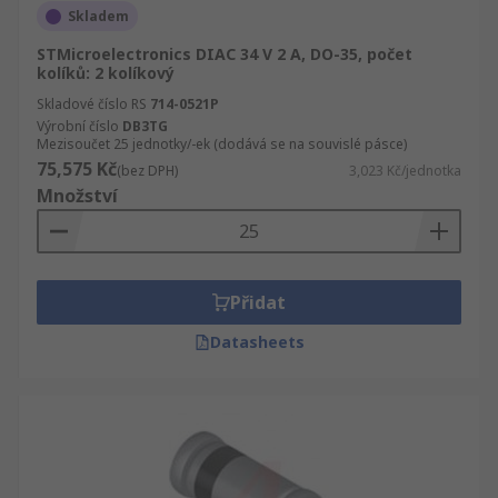
Skladem
STMicroelectronics DIAC 34 V 2 A, DO-35, počet
kolíků: 2 kolíkový
Skladové číslo RS
714-0521P
Výrobní číslo
DB3TG
Mezisoučet 25 jednotky/-ek (dodává se na souvislé pásce)
75,575 Kč
(bez DPH)
3,023 Kč/jednotka
Množství
Přidat
Datasheets