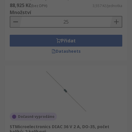
88,925 Kč
(bez DPH)
3,557 Kč/jednotka
Množství
Přidat
Datasheets
Dočasně vyprodáno
STMicroelectronics DIAC 36 V 2 A, DO-35, počet
kolíků: 2 kolíkový