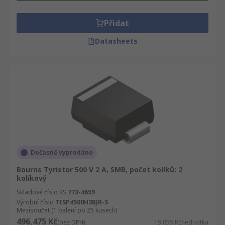
Přidat
Datasheets
Dočasně vyprodáno
Bourns Tyristor 500 V 2 A, SMB, počet kolíků: 2
kolíkový
Skladové číslo RS
773-4659
Výrobní číslo
TISP4500H3BJR-S
Mezisoučet (1 balení po 25 kusech)
496,475 Kč
(bez DPH)
19,859 Kč/jednotka