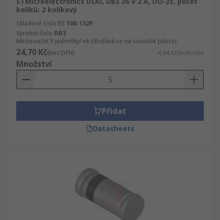
STMicroelectronics DIAC DB3 36 V 2 A, DO-35, počet
kolíků: 2 kolíkový
Skladové číslo RS
108-132P
Výrobní číslo
DB3
Mezisoučet 5 jednotky/-ek (dodává se na souvislé pásce)
24,70 Kč
(bez DPH)
4,94 Kč/jednotka
Množství
Přidat
Datasheets