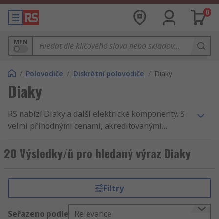
0
MPN
/
Polovodiče
/
Diskrétní polovodiče
/
Diaky
Diaky
RS nabízí Diaky a další elektrické komponenty. S
velmi přihodnými cenami, akreditovanými
výrobky a kvalitním servisem, není žádné
překvapení, že jsme celosvětově známí jako jeden
20 Výsledky/ů pro hledaný výraz Diaky
z nejlepších dodavatelů produktů. U nás
naleznete Diaky, Bipolární tranzistor a Zenerovy
diody. Na našich stránkách se můžete orientovat
Filtry
rychle a jednoduše. Upřesněte své hledání podle
STMicroelectronics, Littelfuse nebo jiného Diaky
Seřazeno podle
Relevance