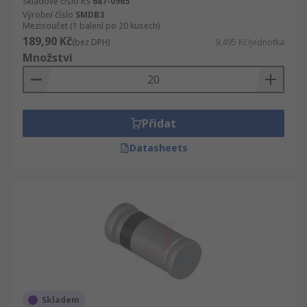
Skladové číslo RS
687-0965
Výrobní číslo
SMDB3
Mezisoučet (1 balení po 20 kusech)
189,90 Kč
(bez DPH)
9,495 Kč/jednotka
Množství
Přidat
Datasheets
Skladem