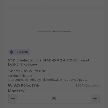
Skladem
STMicroelectronics DIAC 45 V 2 A, DO-35, počet
kolíků: 2 kolíkový
Skladové číslo RS
829-0692P
Výrobní číslo
DB4
Mezisoučet 25 jednotky/-ek (dodává se na souvislé pásce)
88,925 Kč
(bez DPH)
3,557 Kč/jednotka
Množství