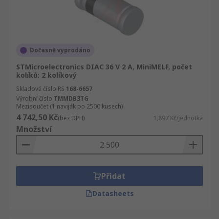
Dočasně vyprodáno
STMicroelectronics DIAC 36 V 2 A, MiniMELF, počet
kolíků: 2 kolíkový
Skladové číslo RS
168-6657
Výrobní číslo
TMMDB3TG
Mezisoučet (1 naviják po 2500 kusech)
4 742,50 Kč
(bez DPH)
1,897 Kč/jednotka
Množství
Přidat
Datasheets