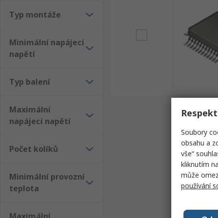
Typ montáže
Minimální napájecí
napětí
Typ balení
Maximální
Respekt
napájecí napětí
Soubory coo
obsahu a zo
Počet kolíků
vše“ souhla
kliknutím n
může omezit
Minimální provozní
používání 
teplota
Maximální