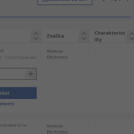
hující Převodníky RDC dorazila přístí den.
ory. Patří sem Polovodiče a Polovodiče.
ry a koupit kvalitní průmyslové,
Charakterist
Značka
iky
a)
Renesas
-
Electronics
)
170,92 Kč/jednotka
idat
sheets
a (dodává se na
Renesas
-
Electronics