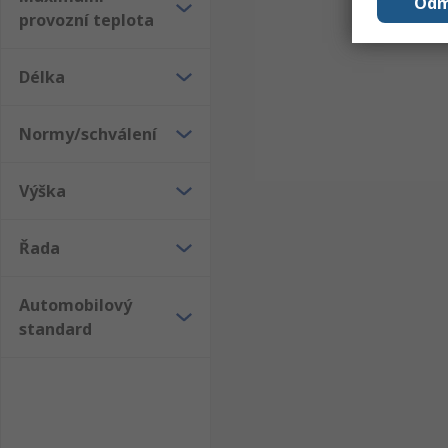
Odm
provozní teplota
Délka
Normy/schválení
Výška
Řada
Automobilový
standard