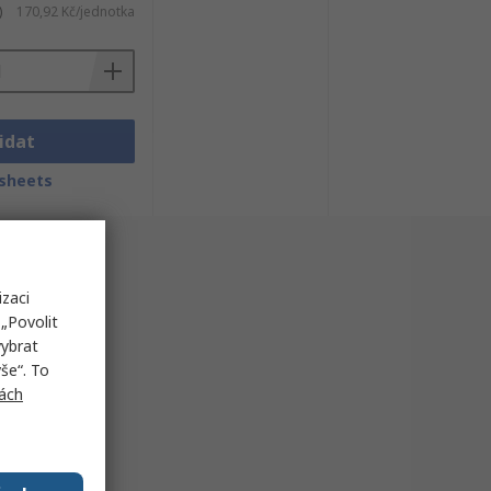
)
170,92 Kč/jednotka
idat
sheets
izaci
„Povolit
vybrat
še“. To
ách