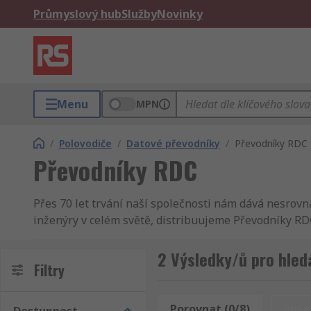
Průmyslový hub
Služby
Novinky
Menu
MPN
/
Polovodiče
/
Datové převodníky
/
Převodníky RDC
Převodníky RDC
Přes 70 let trvání naší společnosti nám dává nesro
inženýry v celém světě, distribuujeme Převodníky RD
produkt a vynikající servis, ať se jedná o IO vstupn
Devices výrobek? Nemůžete najít dodavatele, co je s
2 Výsledky/ů pro hled
Filtry
součástek, náhradních dílů a příslušenství s možnost
zjistíte, že naše stránky byly speciálně vyvinuté, ab
Elektronické komponenty, napájení a konektory, Vás 
Porovnat (0/8)
Rese