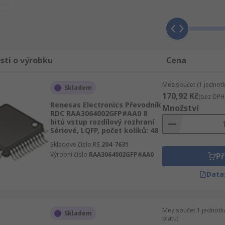
 kdykoliv je to možné, tak zajistíme, aby Vaše dodávka obsa
ího sortimentu Elektronické komponenty, napájení a konekt
 nabídku sekce Elektronické komponenty, napájení a konekto
sti o výrobku
Cena
Mezisoučet (1 jednotk
Skladem
170,92 Kč
(bez DPH
Renesas Electronics Převodník
Množství
RDC RAA3064002GFP#AA0 8
bitů vstup rozdílový rozhraní
Sériové, LQFP, počet kolíků: 48
Skladové číslo RS
204-7631
Výrobní číslo
RAA3064002GFP#AA0
Př
Data
Mezisoučet 1 jednotk
Skladem
platu)