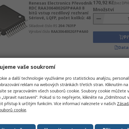
170,92 Kč
Renesas Electronics Převodník
(bez DPH
RDC RAA3064002GFP#AA0 8
Množství
bitů vstup rozdílový rozhraní
Sériové, LQFP, počet kolíků: 48
Skladové číslo RS
204-7631P
Výrobní číslo
RAA3064002GFP#AA0
Př
Data
ujeme vaše soukromí
kie a další technologie využíváme pro statistickou analýzu, personal
brazování reklam na webových stránkách třetích stran. Kliknutím na 
síte se zpracováním všech souborů cookie. Soubory cookie můžete 
a „Upravit nastavení“. Pokud si to nepřejete, klikněte na „Odmítnout v
 přístup k určitým funkcím. Více informací naleznete v našich
Zásad
souborů cookie
.