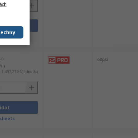
ách
idat
šechny
sheets
a)
60psi
PH)
1 497,27 Kč/jednotka
idat
sheets