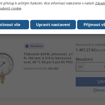
 přístup k určitým funkcím. Více informací naleznete v našich
Zásad
Skladové číslo RS
258-2368
souborů cookie
.
Př
ítnout vše
Upravit nastavení
Přijmout v
Data
Mezisoučet (1 jednotk
Skladem
1 497,27 Kč
(bez D
Tlakoměr BSPM, přesnost: ±1
% 100 mm G 3/8 in Nerezová
Množství
ocel, 60 °C 60 psi 0 psi RS PRO
Skladové číslo RS
189-002
Př
Data