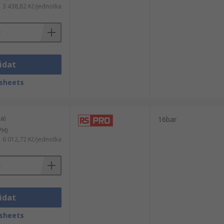
3 438,82 Kč/jednotka
idat
sheets
a)
16bar
PH)
6 012,72 Kč/jednotka
idat
sheets