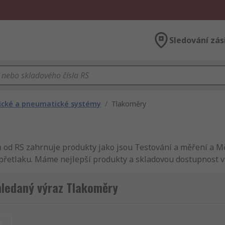
Sledování zás
ické a pneumatické systémy
/
Tlakoměry
od RS zahrnuje produkty jako jsou Testování a měření a M
e přetlaku. Máme nejlepší produkty a skladovou dostupnost v
S je dokonalý servis a rychlé dodání. RS nabízí široký sort
ku, elektrické a průmyslové výrobky. Prohlédněte si celou 
hledaný výraz Tlakoměry
aku. RS jsou vždy v souladu s nejvyššími standarty na trhu
, my Vám zaručíme kvalitu a technickou podporu. My vám d
, zajistíme, aby váš nákup - Analogové měřiče přetlaku byl 
t