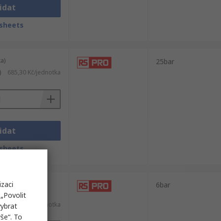
idat
sheets
a)
25bar
)
685,30 Kč/jednotka
idat
sheets
izaci
a)
6bar
„Povolit
PH)
3 394,11 Kč/jednotka
vybrat
še“. To