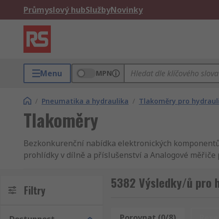
Průmyslový hub
Služby
Novinky
Menu
MPN
/
Pneumatika a hydraulika
/
Tlakoměry pro hydraul
Tlakoměry
Bezkonkurenční nabídka elektronických komponentů 
prohlídky v dílně a příslušenství a Analogové měřič
podniky a inženýry v celém světě. Samozřejmostí pro R
bezpečnostní vybavení, dále Analogové měřiče přetla
5382 Výsledky/ů pro 
Filtry
vybavení. Najdete tam Testování a měření a Měření tl
měřiče přetlaku výrobek Brannan nebo snad Sferaco
druhého dne. Kupujete-li ve velkém nebo jen jeden kus
Porovnat (0/8)
Rese