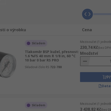
te se přesvědčili sami a proto Vám nabízíme technickou spec
sti o výrobku
Cena
Mezisoučet (1 jednotk
Skladem
230,74 Kč
(bez DPH
Tlakoměr BSP kužel, přesnost:
Množství
1.6 %FS 40 mm R 1/8 in, 60 °C
10 bar 0 bar RS PRO
Skladové číslo RS
722-788
Př
Data
Mezisoučet (1 jednotk
Skladem
3 438,82 Kč
(bez D