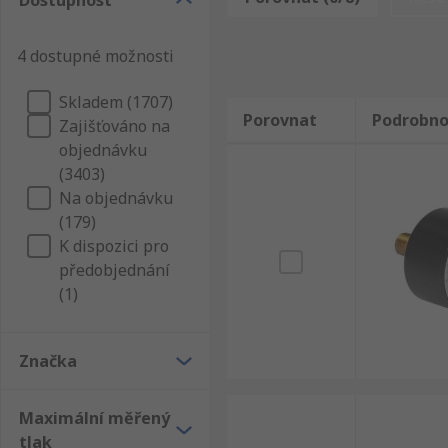
Dostupnost
výrobky jsou nejkvalitnější na trhu, ale chceme, abys
Analogové měřiče přetlaku.
4 dostupné možnosti
Skladem (1707)
Porovnat
Podrobno
Zajišťováno na
objednávku
(3403)
Na objednávku
(179)
K dispozici pro
předobjednání
(1)
Značka
Maximální měřený
tlak