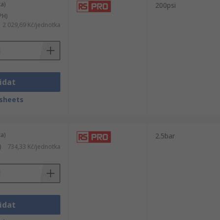
a)
200psi
PH)
2 029,69 Kč/jednotka
idat
sheets
a)
2.5bar
)
734,33 Kč/jednotka
idat