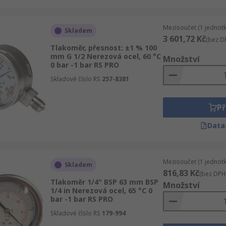
Mezisoučet (1 jednotk
Skladem
3 601,72 Kč
(bez D
Tlakoměr, přesnost: ±1 % 100
mm G 1/2 Nerezová ocel, 60 °C
Množství
0 bar -1 bar RS PRO
Skladové číslo RS
257-8381
Př
Data
Mezisoučet (1 jednotk
Skladem
816,83 Kč
(bez DPH
Tlakoměr 1/4" BSP 63 mm BSP
Množství
1/4 in Nerezová ocel, 65 °C 0
bar -1 bar RS PRO
Skladové číslo RS
179-994