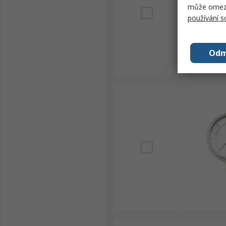
může omezit
používání 
Odm