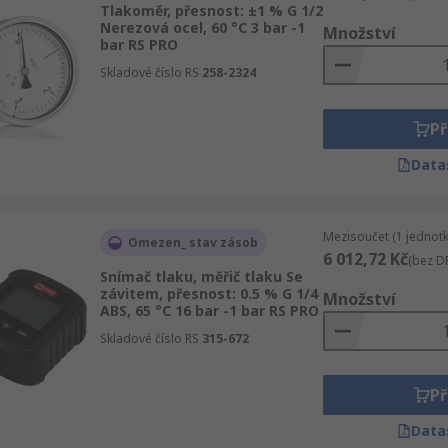
Tlakoměr, přesnost: ±1 % G 1/2
Nerezová ocel, 60 °C 3 bar -1
Množství
bar RS PRO
Skladové číslo RS
258-2324
Př
Data
Mezisoučet (1 jednotk
Omezen_ stav zásob
6 012,72 Kč
(bez D
Snímač tlaku, měřič tlaku Se
závitem, přesnost: 0.5 % G 1/4
Množství
ABS, 65 °C 16 bar -1 bar RS PRO
Skladové číslo RS
315-672
Př
Data