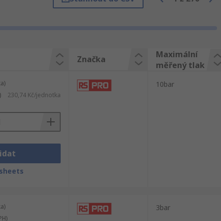
ifikaci všech výrobků, mezi které také patří
Maximální
Značka
měřený tlak
a)
10bar
)
230,74 Kč/jednotka
idat
sheets
a)
3bar
PH)