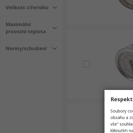
Velikost ciferníku
Maximální
provozní teplota
Normy/schválení
Respekt
Soubory coo
obsahu a zo
vše“ souhla
kliknutím n