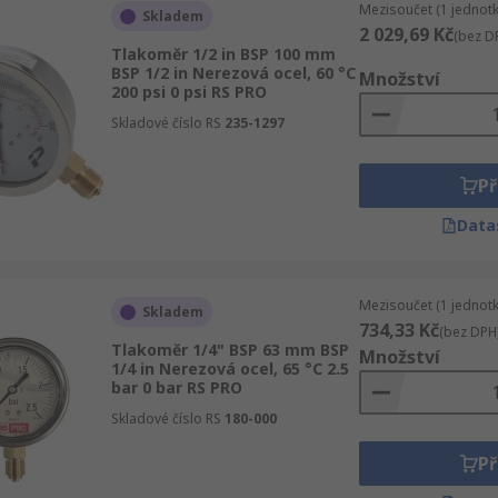
Mezisoučet (1 jednotk
Skladem
2 029,69 Kč
(bez D
Tlakoměr 1/2 in BSP 100 mm
BSP 1/2 in Nerezová ocel, 60 °C
Množství
200 psi 0 psi RS PRO
Skladové číslo RS
235-1297
Př
Data
Mezisoučet (1 jednotk
Skladem
734,33 Kč
(bez DPH
Tlakoměr 1/4" BSP 63 mm BSP
Množství
1/4 in Nerezová ocel, 65 °C 2.5
bar 0 bar RS PRO
Skladové číslo RS
180-000
Př