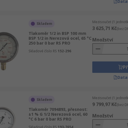
Data
Mezisoučet (1 jednotk
Skladem
3 625,71 Kč
(bez D
Tlakoměr 1/2 in BSP 100 mm
BSP 1/2 in Nerezová ocel, 65 °C
Množství
250 bar 0 bar RS PRO
Skladové číslo RS
152-296
Př
Data
Mezisoučet (1 jednotk
Skladem
9 799,97 Kč
(bez D
Tlakoměr 7094893, přesnost:
±1 % G 1/2 Nerezová ocel, 60
Množství
°C 6 bar 0 bar RS PRO
Skladové číslo RS
193-7654