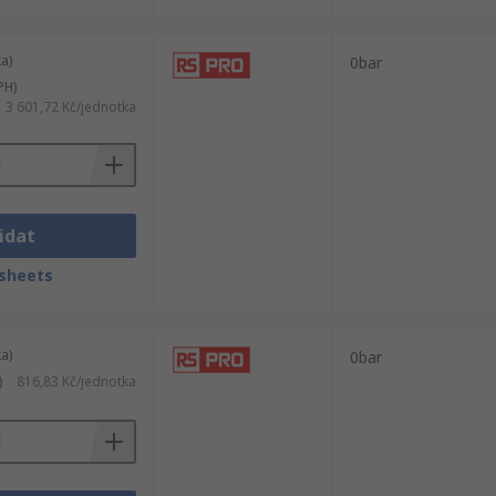
a)
0bar
PH)
3 601,72 Kč/jednotka
idat
sheets
a)
0bar
)
816,83 Kč/jednotka