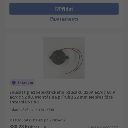
Přidat
Datasheets
Skladem
Součást piezoelektrického bzučáku 250V ac/dc 60 V
ac/dc 92 dB, Montáž na přírubu 22 mm Nepřetržité
Interní RS PRO
Skladové číslo RS
181-2735
Mezisoučet (1 balení po 2 kusech)
388,28 Kč
(bez DPH)
194,14 Kč/jednotka