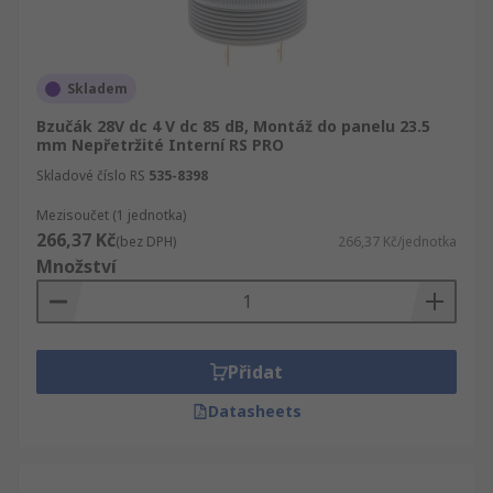
Skladem
Bzučák 28V dc 4 V dc 85 dB, Montáž do panelu 23.5
mm Nepřetržité Interní RS PRO
Skladové číslo RS
535-8398
Mezisoučet (1 jednotka)
266,37 Kč
(bez DPH)
266,37 Kč/jednotka
Množství
Přidat
Datasheets