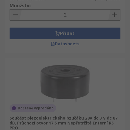
Množství
Přidat
Datasheets
Dočasně vyprodáno
Součást piezoelektrického bzučáku 28V dc 3 V dc 87
dB, Průchozí otvor 17.5 mm Nepřetržité Interní RS
PRO