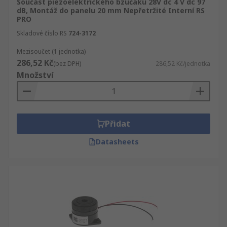
Součást piezoelektrického bzučáku 28V dc 4 V dc 97
dB, Montáž do panelu 20 mm Nepřetržité Interní RS
PRO
Skladové číslo RS
724-3172
Mezisoučet (1 jednotka)
286,52 Kč
(bez DPH)
286,52 Kč/jednotka
Množství
Přidat
Datasheets