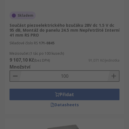
Skladem
Součást piezoelektrického bzučáku 28V dc 1.5 V dc
95 dB, Montáž do panelu 24.5 mm Nepřetržité Interní
41 mm RS PRO
Skladové číslo RS
171-0845
Mezisoučet (1 tác po 100 kusech)
9 107,10 Kč
(bez DPH)
91,071 Kč/jednotka
Množství
Přidat
Datasheets