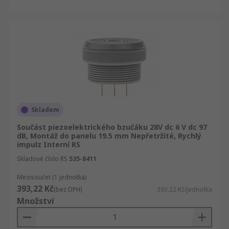
Skladem
Součást piezoelektrického bzučáku 28V dc 6 V dc 97
dB, Montáž do panelu 19.5 mm Nepřetržité, Rychlý
impulz Interní RS
Skladové číslo RS
535-8411
Mezisoučet (1 jednotka)
393,22 Kč
(bez DPH)
393,22 Kč/jednotka
Množství