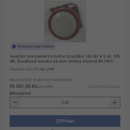
Dočasně vyprodáno
Součást piezoelektrického bzučáku 16V dc 6 V dc 105
dB, Šroubová svorka 56 mm Siréna Interní RS PRO
Skladové číslo RS
181-2701
Mezisoučet (1 krabice po 540 kusech)
95 061,06 Kč
(bez DPH)
176,039 Kč/jednotka
Množství
Přidat