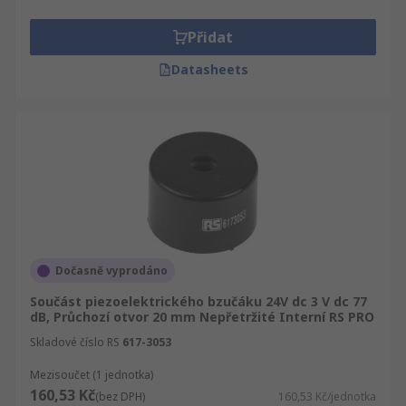
Přidat
Datasheets
Dočasně vyprodáno
Součást piezoelektrického bzučáku 24V dc 3 V dc 77
dB, Průchozí otvor 20 mm Nepřetržité Interní RS PRO
Skladové číslo RS
617-3053
Mezisoučet (1 jednotka)
160,53 Kč
(bez DPH)
160,53 Kč/jednotka