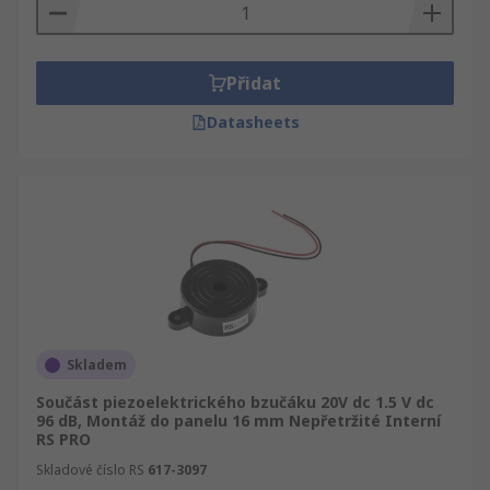
nebo jen jeden kus, zajistíme, aby váš nákup -
Komponenty piezoelektrických bzučáků byl
dodán druhý den. Jsme si jisti, že naše výrobky
jsou nejkvalitnější na trhu, ale chceme, abyste se
Přidat
přesvědčili sami a proto Vám nabízíme
Datasheets
technickou specifikaci všech výrobků, mezi které
také patří Komponenty piezoelektrických
bzučáků.
Skladem
Součást piezoelektrického bzučáku 20V dc 1.5 V dc
96 dB, Montáž do panelu 16 mm Nepřetržité Interní
RS PRO
Skladové číslo RS
617-3097