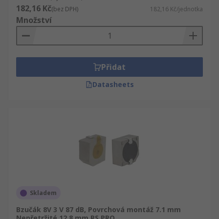
182,16 Kč
(bez DPH)
182,16 Kč/jednotka
Množství
Přidat
Datasheets
Skladem
Bzučák 8V 3 V 87 dB, Povrchová montáž 7.1 mm
Nepřetržité 12.8 mm RS PRO