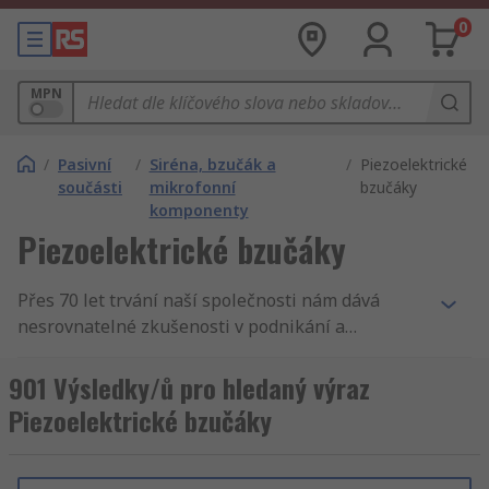
0
MPN
/
Pasivní
/
Siréna, bzučák a
/
Piezoelektrické
součásti
mikrofonní
bzučáky
komponenty
Piezoelektrické bzučáky
Přes 70 let trvání naší společnosti nám dává
nesrovnatelné zkušenosti v podnikání a
zásobování podniků. Nabízíme Komponenty
piezoelektrických bzučáků. Tak podporujeme
901 Výsledky/ů pro hledaný výraz
inženýry v celém světě, distribuujeme
Piezoelektrické bzučáky
Komponenty piezoelektrických bzučáků a Siréna,
bzučák a mikrofonní komponenty zákazníkům do
160 zemí světa, kteří vědí, že se mohou