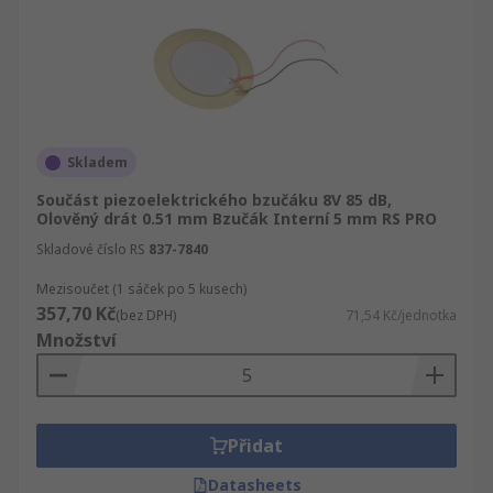
Skladem
Součást piezoelektrického bzučáku 8V 85 dB,
Olověný drát 0.51 mm Bzučák Interní 5 mm RS PRO
Skladové číslo RS
837-7840
Mezisoučet (1 sáček po 5 kusech)
357,70 Kč
(bez DPH)
71,54 Kč/jednotka
Množství
Přidat
Datasheets