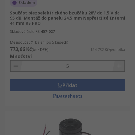
Skladem
Součást piezoelektrického bzučáku 28V dc 1.5 V dc
95 dB, Montáž do panelu 24.5 mm Nepřetržité Interní
41 mm RS PRO
Skladové číslo RS
457-027
Mezisoučet (1 balení po 5 kusech)
773,66 Kč
(bez DPH)
154,732 Kč/jednotka
Množství
Přidat
Datasheets