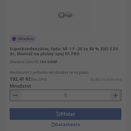
Skladem
Superkondenzátor, řada: NF 1 F -20 to 80 % 30Ω 5.5V
dc, Montáž na plošný spoj RS PRO
Skladové číslo RS
184-5456P
Mezisoučet 5 jednotky/-ek (dodává se na platu)
192,41 Kč
(bez DPH)
38,482 Kč/jednotka
Množství
Přidat
Datasheets