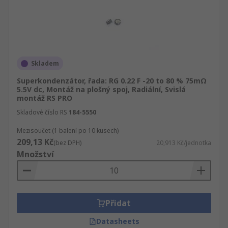
Skladem
Superkondenzátor, řada: RG 0.22 F -20 to 80 % 75mΩ
5.5V dc, Montáž na plošný spoj, Radiální, Svislá
montáž RS PRO
Skladové číslo RS
184-5550
Mezisoučet (1 balení po 10 kusech)
209,13 Kč
(bez DPH)
20,913 Kč/jednotka
Množství
Přidat
Datasheets