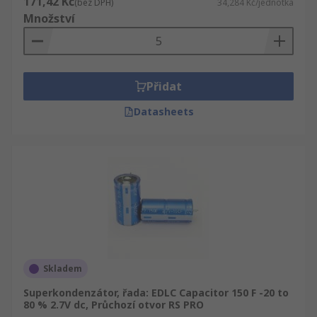
171,42 Kč
(bez DPH)
34,284 Kč/jednotka
Množství
Přidat
Datasheets
Skladem
Superkondenzátor, řada: EDLC Capacitor 150 F -20 to
80 % 2.7V dc, Průchozí otvor RS PRO