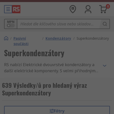
0
MPN
/
Pasivní
/
Kondenzátory
/
Superkondenzátory
součásti
Superkondenzátory
RS nabízí Elektrické dvouvrstvé kondenzátory a
další elektrické komponenty. S velmi přihodnými
cenami, akreditovanými výrobky a kvalitním
servisem, není žádné překvapení, že jsme
639 Výsledky/ů pro hledaný výraz
celosvětově známí jako jeden z nejlepších
Superkondenzátory
dodavatelů produktů. U nás naleznete Elektrické
dvouvrstvé kondenzátory, Krytky kondenzátorů a
Kondenzátory s proměnnou kapacitou. Kromě
Filtry
Elektrické dvouvrstvé kondenzátory máme v RS i