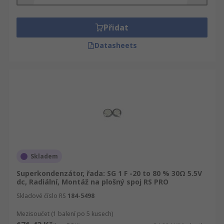
kondenzátory ve velkém nebo jen jednotlivý kus,
budete mít možnost dodání do příštího dne. A
chcete-li objednat Elektrické dvouvrstvé
Přidat
kondenzátory nebo Kondenzátory ve velkém,
Datasheets
kontaktujte nás online a projednáme naše
flexibilní slevy. Ujistěte se, že kvalita Pasivní
součásti je naším cílem číslo jedna.
Skladem
Superkondenzátor, řada: SG 1 F -20 to 80 % 30Ω 5.5V
dc, Radiální, Montáž na plošný spoj RS PRO
Skladové číslo RS
184-5498
Mezisoučet (1 balení po 5 kusech)