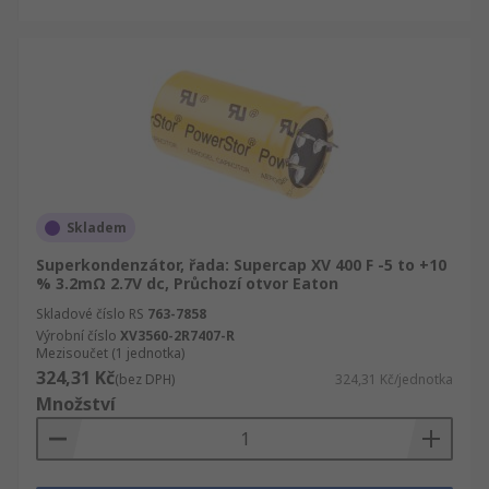
Skladem
Superkondenzátor, řada: Supercap XV 400 F -5 to +10
% 3.2mΩ 2.7V dc, Průchozí otvor Eaton
Skladové číslo RS
763-7858
Výrobní číslo
XV3560-2R7407-R
Mezisoučet (1 jednotka)
324,31 Kč
(bez DPH)
324,31 Kč/jednotka
Množství