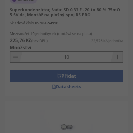
Superkondenzátor, řada: SD 0.33 F -20 to 80 % 75mΩ
5.5V dc, Montáž na plošný spoj RS PRO
Skladové číslo RS
184-5491P
Mezisoučet 10 jednotky/-ek (dodává se na platu)
225,76 Kč
(bez DPH)
22,576 Kč/jednotka
Množství
Přidat
Datasheets