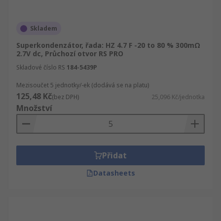
Skladem
Superkondenzátor, řada: HZ 4.7 F -20 to 80 % 300mΩ
2.7V dc, Průchozí otvor RS PRO
Skladové číslo RS
184-5439P
Mezisoučet 5 jednotky/-ek (dodává se na platu)
125,48 Kč
(bez DPH)
25,096 Kč/jednotka
Množství
Přidat
Datasheets