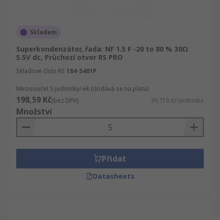
Skladem
Superkondenzátor, řada: NF 1.5 F -20 to 80 % 30Ω
5.5V dc, Průchozí otvor RS PRO
Skladové číslo RS
184-5481P
Mezisoučet 5 jednotky/-ek (dodává se na platu)
198,59 Kč
(bez DPH)
39,718 Kč/jednotka
Množství
Přidat
Datasheets