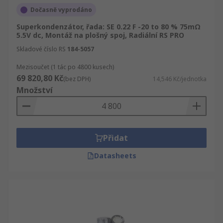
Dočasně vyprodáno
Superkondenzátor, řada: SE 0.22 F -20 to 80 % 75mΩ
5.5V dc, Montáž na plošný spoj, Radiální RS PRO
Skladové číslo RS
184-5057
Mezisoučet (1 tác po 4800 kusech)
69 820,80 Kč
(bez DPH)
14,546 Kč/jednotka
Množství
Přidat
Datasheets