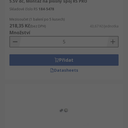
5.5V dc, Montáž na plošný spoj RS PRO
Skladové číslo RS
184-5478
Mezisoučet (1 balení po 5 kusech)
218,35 Kč
(bez DPH)
43,67 Kč/jednotka
Množství
Přidat
Datasheets