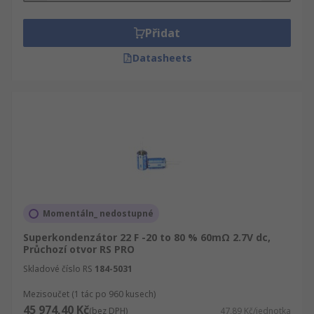
Přidat
Datasheets
Momentáln_ nedostupné
Superkondenzátor 22 F -20 to 80 % 60mΩ 2.7V dc,
Průchozí otvor RS PRO
Skladové číslo RS
184-5031
Mezisoučet (1 tác po 960 kusech)
45 974,40 Kč
(bez DPH)
47,89 Kč/jednotka