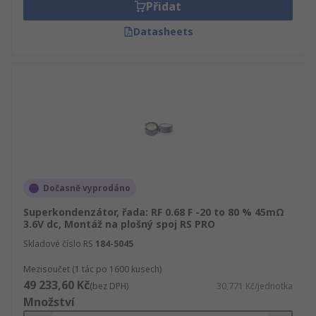
Přidat
Datasheets
Dočasně vyprodáno
Superkondenzátor, řada: RF 0.68 F -20 to 80 % 45mΩ
3.6V dc, Montáž na plošný spoj RS PRO
Skladové číslo RS
184-5045
Mezisoučet (1 tác po 1600 kusech)
49 233,60 Kč
(bez DPH)
30,771 Kč/jednotka
Množství