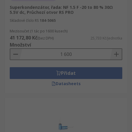
Superkondenzátor, řada: NF 1.5 F -20 to 80 % 30Ω
5.5V dc, Průchozí otvor RS PRO
Skladové číslo RS
184-5065
Mezisoučet (1 tác po 1600 kusech)
41 172,80 Kč
(bez DPH)
25,733 Kč/jednotka
Množství
Přidat
Datasheets