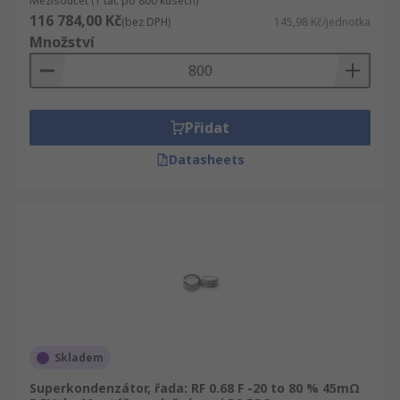
Mezisoučet (1 tác po 800 kusech)
116 784,00 Kč
(bez DPH)
145,98 Kč/jednotka
Množství
Přidat
Datasheets
Skladem
Superkondenzátor, řada: RF 0.68 F -20 to 80 % 45mΩ