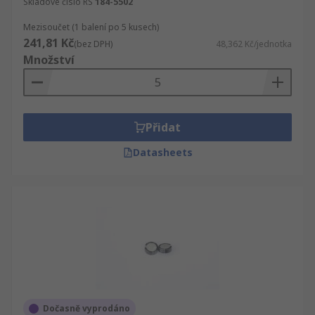
Skladové číslo RS
184-5502
Mezisoučet (1 balení po 5 kusech)
241,81 Kč
(bez DPH)
48,362 Kč/jednotka
Množství
Přidat
Datasheets
Dočasně vyprodáno