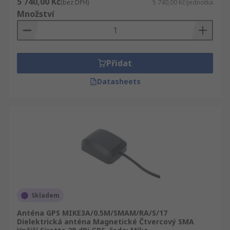
5 740,00 Kč
(bez DPH)
5 740,00 Kč/jednotka
Množství
Přidat
Datasheets
Skladem
Anténa GPS MIKE3A/0.5M/SMAM/RA/S/17
Dielektrická anténa Magnetické Čtvercový SMA