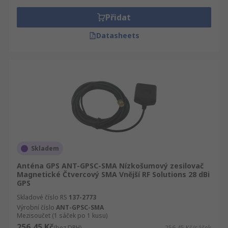
naše stránky byly speciálně vyvinuté, aby Váš
nákup byl jednoduchý a rychlý. Provedeme Vás
Přidat
všemi kroky.
Datasheets
Skladem
Anténa GPS ANT-GPSC-SMA Nízkošumový zesilovač
Magnetické Čtvercový SMA Vnější RF Solutions 28 dBi
GPS
Skladové číslo RS
137-2773
Výrobní číslo
ANT-GPSC-SMA
Mezisoučet (1 sáček po 1 kusu)
256,45 Kč
(bez DPH)
256,45 Kč/sáček