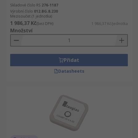
Skladové číslo RS
276-1187
Výrobní číslo
012.BG.8.230
Mezisoučet (1 jednotka)
1 986,37 Kč
(bez DPH)
1 986,37 Kč/jednotka
Množství
Přidat
Datasheets