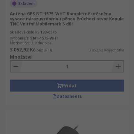
Skladem
Anténa GPS NT-1575-WHT Kompletně utěsněno
vysoce nárazuvzdornou pěnou Průchozí otvor Kopule
TNC Vnitřní Mobilemark 5 dBi
Skladové číslo RS
133-6545
Výrobní číslo
NT-1575-WHT
Mezisoučet (1 jednotka)
3 052,92 Kč
(bez DPH)
3 052,92 Kč/jednotka
Množství
Přidat
Datasheets