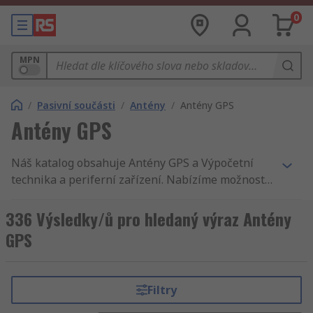
0
MPN
/
Pasivní součásti
/
Antény
/
Antény GPS
Antény GPS
Náš katalog obsahuje Antény GPS a Výpočetní
technika a periferní zařízení. Nabízíme možnost
dodávky do druhého dne, tisíce komponentů s
příslušenstvím, vysoko kvalitní služby, není divu,
336 Výsledky/ů pro hledaný výraz Antény
že zákazníci 160 zemí světa nakupují u RS. My
GPS
vám doručíme Antény GPS do druhého dne.
Usilujeme o to, aby naše Antény GPS splnily
požadavky nejvyšší kvality a bezpečnostních
Filtry
standartů, takže nám můžete plně důvěřovat. O