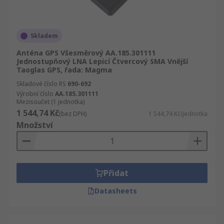
Skladem
Anténa GPS Všesměrový AA.185.301111
Jednostupňový LNA Lepicí Čtvercový SMA Vnější
Taoglas GPS, řada: Magma
Skladové číslo RS
690-692
Výrobní číslo
AA.185.301111
Mezisoučet (1 jednotka)
1 544,74 Kč
(bez DPH)
1 544,74 Kč/jednotka
Množství
Přidat
Datasheets