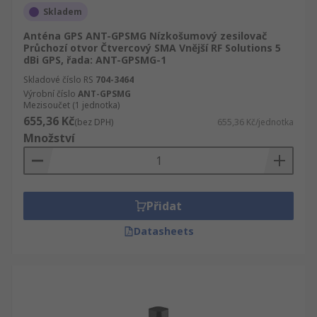
Skladem
Anténa GPS ANT-GPSMG Nízkošumový zesilovač
Průchozí otvor Čtvercový SMA Vnější RF Solutions 5
dBi GPS, řada: ANT-GPSMG-1
Skladové číslo RS
704-3464
Výrobní číslo
ANT-GPSMG
Mezisoučet (1 jednotka)
655,36 Kč
(bez DPH)
655,36 Kč/jednotka
Množství
Přidat
Datasheets