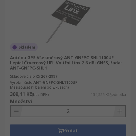
Skladem
Anténa GPS Všesměrový ANT-GNFPC-SHL1100UF
Lepicí Čtvercový UFL Vnitřní Linx 2.6 dBi GNSS, řada:
ANT-GNFPC-SHL1
Skladové číslo RS
267-2997
Výrobní číslo
ANT-GNFPC-SHL1100UF
Mezisoučet (1 balení po 2 kusech)
309,11 Kč
(bez DPH)
154,555 Kč/jednotka
Množství
Přidat