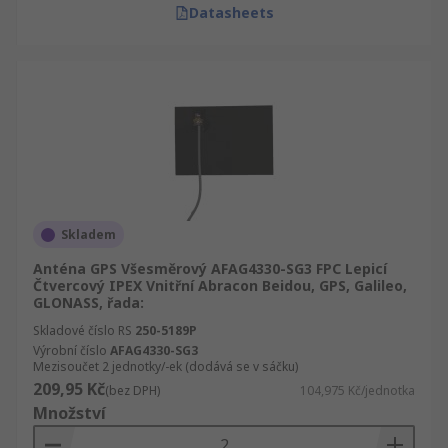
Datasheets
Skladem
Anténa GPS Všesměrový AFAG4330-SG3 FPC Lepicí
Čtvercový IPEX Vnitřní Abracon Beidou, GPS, Galileo,
GLONASS, řada:
Skladové číslo RS
250-5189P
Výrobní číslo
AFAG4330-SG3
Mezisoučet 2 jednotky/-ek (dodává se v sáčku)
209,95 Kč
(bez DPH)
104,975 Kč/jednotka
Množství