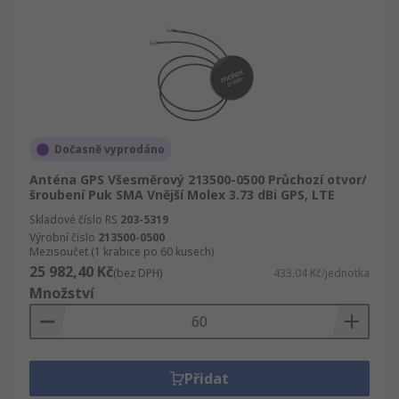
Dočasně vyprodáno
Anténa GPS Všesměrový 213500-0500 Průchozí otvor/
šroubení Puk SMA Vnější Molex 3.73 dBi GPS, LTE
Skladové číslo RS
203-5319
Výrobní číslo
213500-0500
Mezisoučet (1 krabice po 60 kusech)
25 982,40 Kč
(bez DPH)
433,04 Kč/jednotka
Množství
Přidat