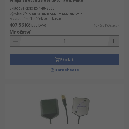
Vnější Siretta 28 dBi GPS, řada: Mike
Skladové číslo RS
140-8050
Výrobní číslo
MIKE3A/0.5M/SMAM/RA/S/17
Mezisoučet (1 sáček po 1 kusu)
407,56 Kč
(bez DPH)
407,56 Kč/sáček
Množství
Přidat
Datasheets