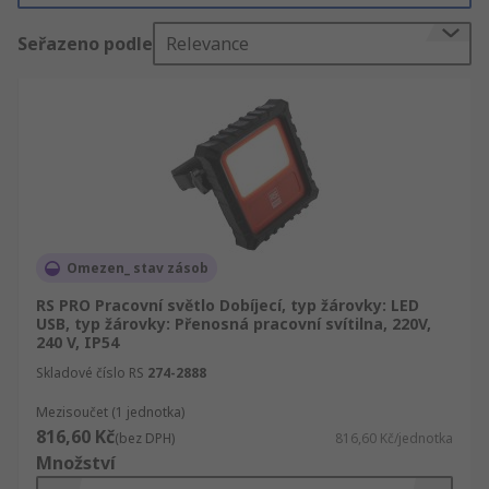
nástroje, dále nabízíme Mechanické součásti,
Seřazeno podle
Relevance
Nářadí a skladování nářadí, příslušenství a
náhradní díly. S dotazy se můžete obrátit také na
online poradnu. Technická data a specifikace si
můžete stáhnout na těchto stránkách.
Omezen_ stav zásob
RS PRO Pracovní světlo Dobíjecí, typ žárovky: LED
USB, typ žárovky: Přenosná pracovní svítilna, 220V,
240 V, IP54
Skladové číslo RS
274-2888
Mezisoučet (1 jednotka)
816,60 Kč
(bez DPH)
816,60 Kč/jednotka
Množství