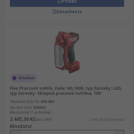
Přidat
Datasheets
Skladem
Flex Pracovní světlo, řada: WL1000, typ žárovky: LED,
typ žárovky: Sklopná pracovní svítilna, 18V
Skladové číslo RS
459-882
Výrobní číslo
530610
Mezisoučet (1 jednotka)
2 445,30 Kč
(bez DPH)
2 445,30 Kč/jednotka
Množství