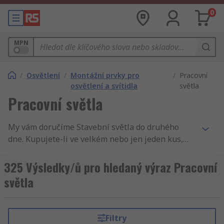
0
MPN
/
Osvětlení
/
Montážní prvky pro
/
Pracovní
osvětlení a svítidla
světla
Pracovní světla
My vám doručíme Stavební světla do druhého
dne. Kupujete-li ve velkém nebo jen jeden kus,
zajistíme, aby váš nákup - Stavební světla byl
dodán druhý den. Jsme si jisti, že naše výrobky
325 Výsledky/ů pro hledaný výraz Pracovní
jsou nejkvalitnější na trhu, ale chceme, abyste se
světla
přesvědčili sami a proto Vám nabízíme
technickou specifikaci všech výrobků, mezi které
také patří Stavební světla. Kromě Stavební světla
Filtry
je vám k dispozici oblast Mechanické produkty a