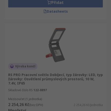
Přidat
Datasheets
Výroba končí
RS PRO Pracovní světlo Dobíjecí, typ žárovky: LED, typ
žárovky: Osvětlení průmyslových prostorů, 10 W,
7.4V, IP65
Skladové číslo RS
122-8897
Mezisoučet (1 jednotka)
2 254,26 Kč
(bez DPH)
2 254,26 Kč/jednotka
Množství