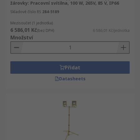
žárovky: Pracovní svítilna, 100 W, 265V, 85 V, IP66
Skladové číslo RS
284-5189
Mezisoučet (1 jednotka)
6 586,01 Kč
(bez DPH)
6 586,01 Kč/jednotka
Množství
Přidat
Datasheets