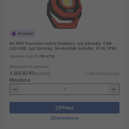
Skladem
RS PRO Pracovní světlo Dobíjecí, typ žárovky: COB
LED USB, typ žárovky: Širokoúhlé svítidlo, 15 W, IP65
Skladové číslo RS
200-6750
Mezisoučet (1 jednotka)
2 203,82 Kč
(bez DPH)
2 203,82 Kč/jednotka
Množství
Přidat
Datasheets