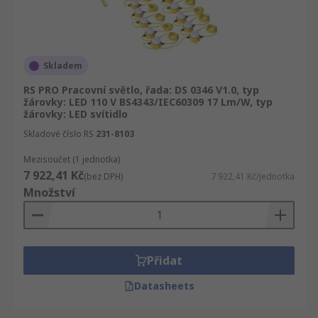
Skladem
RS PRO Pracovní světlo, řada: DS 0346 V1.0, typ
žárovky: LED 110 V BS4343/IEC60309 17 Lm/W, typ
žárovky: LED svítidlo
Skladové číslo RS
231-8103
Mezisoučet (1 jednotka)
7 922,41 Kč
(bez DPH)
7 922,41 Kč/jednotka
Množství
Přidat
Datasheets