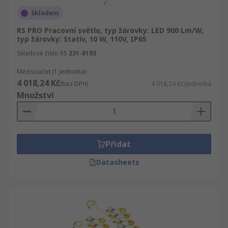
Skladem
RS PRO Pracovní světlo, typ žárovky: LED 900 Lm/W,
typ žárovky: Stativ, 10 W, 110V, IP65
Skladové číslo RS
231-8193
Mezisoučet (1 jednotka)
4 018,24 Kč
(bez DPH)
4 018,24 Kč/jednotka
Množství
Přidat
Datasheets