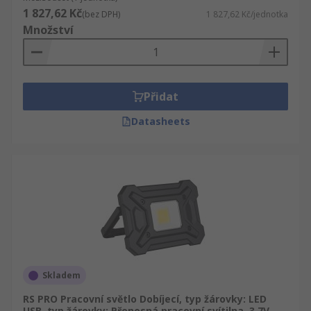
1 827,62 Kč
(bez DPH)
1 827,62 Kč/jednotka
Množství
Přidat
Datasheets
Skladem
RS PRO Pracovní světlo Dobíjecí, typ žárovky: LED
USB, typ žárovky: Přenosná pracovní svítilna, 3.7V,