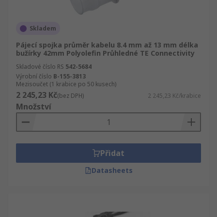
Skladem
Pájecí spojka průměr kabelu 8.4 mm až 13 mm délka
bužírky 42mm Polyolefin Průhledné TE Connectivity
Skladové číslo RS
542-5684
Výrobní číslo
B-155-3813
Mezisoučet (1 krabice po 50 kusech)
2 245,23 Kč
(bez DPH)
2 245,23 Kč/krabice
Množství
Přidat
Datasheets