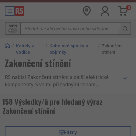
0
MPN
/
Kabely a
/
Kabelové spojky a
/
Zakončení
vodiče
objímky
stínění
Zakončení stínění
RS nabízí Zakončení stínění a další elektrické
komponenty. S velmi přihodnými cenami,
akreditovanými výrobky a kvalitním servisem,
není žádné překvapení, že jsme celosvětově
158 Výsledky/ů pro hledaný výraz
známí jako jeden z nejlepších dodavatelů
Zakončení stínění
produktů. U nás naleznete Zakončení stínění,
Držáky kabelových spon a Kabelové objímky.
Kromě Zakončení stínění je vám k dispozici
Filtry
oblast Mechanické produkty a nástroje, dále