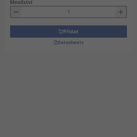
Množství
Přidat
Datasheets