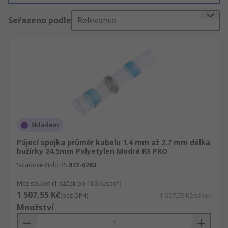
nabízíme Mechanické součásti, Nářadí a
Seřazeno podle
Relevance
skladování nářadí, příslušenství a náhradní díly. S
dotazy se můžete obrátit také na online poradnu.
Technická data a specifikace si můžete stáhnout
na těchto stránkách.
Skladem
Pájecí spojka průměr kabelu 1.4 mm až 2.7 mm délka
bužírky 24.5mm Polyetylen Modrá RS PRO
Skladové číslo RS
872-6283
Mezisoučet (1 sáček po 100 kusech)
1 507,55 Kč
(bez DPH)
1 507,55 Kč/sáček
Množství