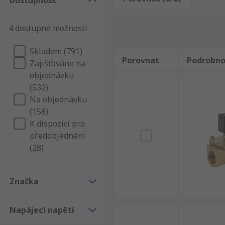
Dostupnost
jsou myčky nebo pračky. Ventil může řídit vodu vstupu
4 dostupné možnosti
Automatický provoz
Schopnost rychlého přepínání
Skladem (791)
Porovnat
Podrobno
Okamžitá reakční doba
Zajišťováno na
objednávku
Bezpečné přepínání
(532)
Vysoká spolehlivost
Na objednávku
Může vést ke snížení spotřeby energie ve srov
(158)
K dispozici pro
předobjednání
(28)
Značka
Napájecí napětí