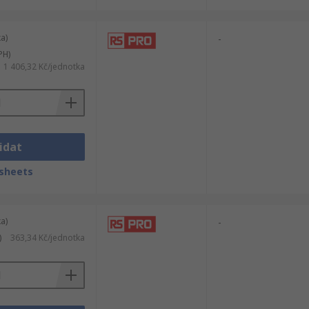
a)
-
PH)
1 406,32 Kč/jednotka
idat
sheets
a)
-
)
363,34 Kč/jednotka