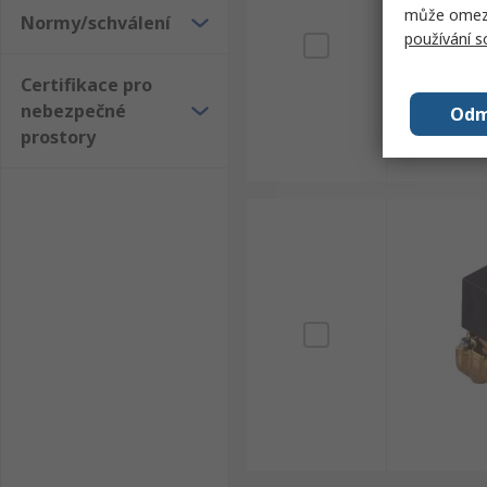
může omezit
Normy/schválení
používání 
Certifikace pro
nebezpečné
Odm
prostory