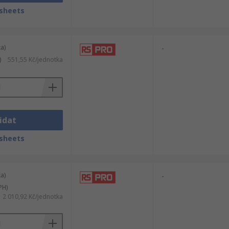
sheets
a)
-
)
551,55 Kč/jednotka
idat
sheets
a)
-
PH)
2 010,92 Kč/jednotka