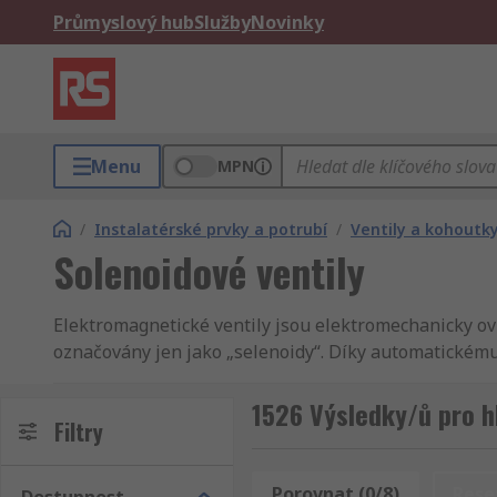
Průmyslový hub
Služby
Novinky
Menu
MPN
/
Instalatérské prvky a potrubí
/
Ventily a kohoutk
Solenoidové ventily
Elektromagnetické ventily jsou elektromechanicky ovl
označovány jen jako „selenoidy“. Díky automatickému
potřebu ručního ovládání ventilů. Elektromagnetické 
systémů. Jsou obvykle vyrobeny z robustních materiál
1526 Výsledky/ů pro h
Filtry
průvodci elektromagnetických ventilů.Použití elektrom
míchání kapalin, vypínání kapalin nebo jejich vypou
hydraulických systémů pro řízení větších průmyslovýc
Porovnat (0/8)
Rese