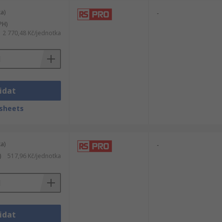
a)
-
PH)
2 770,48 Kč/jednotka
idat
sheets
a)
-
)
517,96 Kč/jednotka
idat