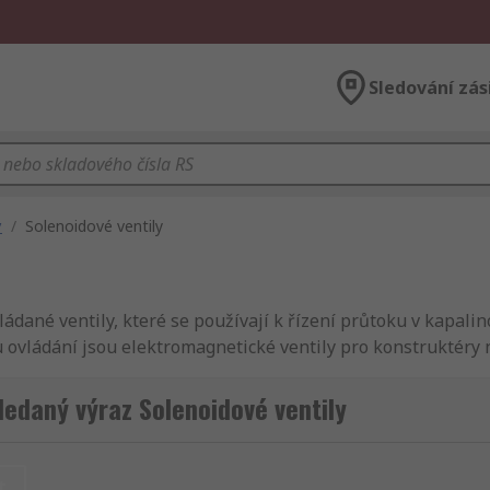
Sledování zás
y
/
Solenoidové ventily
ádané ventily, které se používají k řízení průtoku v kapali
 ovládání jsou elektromagnetické ventily pro konstruktéry 
ventily se nejčastěji vyskytují ve fluidních, kapalinových 
ů, jako je nerezová ocel, hliník, mosaz nebo plast. Další 
ledaný výraz Solenoidové ventily
agnetických ventilů:Elektromagnetické ventily jsou univerzál
štění. Elektromagnetické ventily mohou být použity u kapa
h ventilů, kapalinových motorech nebo válcích. Lze je dokon
t