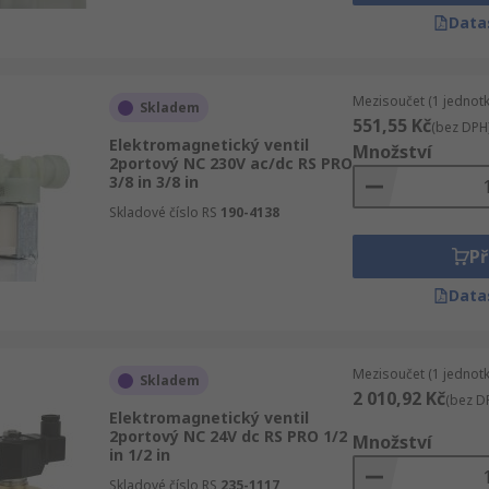
Data
Mezisoučet (1 jednotk
Skladem
551,55 Kč
(bez DPH
Elektromagnetický ventil
Množství
2portový NC 230V ac/dc RS PRO
3/8 in 3/8 in
Skladové číslo RS
190-4138
Př
Data
Mezisoučet (1 jednotk
Skladem
2 010,92 Kč
(bez D
Elektromagnetický ventil
2portový NC 24V dc RS PRO 1/2
Množství
in 1/2 in
Skladové číslo RS
235-1117