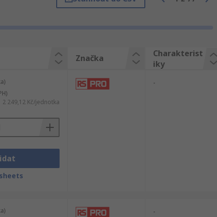
Charakterist
Značka
iky
a)
-
PH)
2 249,12 Kč/jednotka
idat
sheets
a)
-