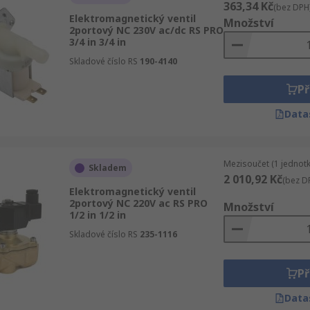
363,34 Kč
(bez DPH
Elektromagnetický ventil
Množství
2portový NC 230V ac/dc RS PRO
3/4 in 3/4 in
Skladové číslo RS
190-4140
Př
Data
Mezisoučet (1 jednotk
Skladem
2 010,92 Kč
(bez D
Elektromagnetický ventil
2portový NC 220V ac RS PRO
Množství
1/2 in 1/2 in
Skladové číslo RS
235-1116
Př
Data