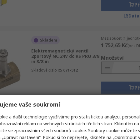
Př
Data
Mezisoučet (1 jednotk
Skladem
1 752,65 Kč
(bez D
Elektromagnetický ventil
2portový NC 24V dc RS PRO 3/8
Množství
in 3/8 in
Skladové číslo RS
671-512
Př
Data
ujeme vaše soukromí
kie a další technologie využíváme pro statistickou analýzu, personal
Mezisoučet (1 jednotk
brazování reklam na webových stránkách třetích stran. Kliknutím na 
Skladem
1 127,86 Kč
(bez D
síte se zpracováním všech souborů cookie. Soubory cookie můžete 
Elektromagnetický ventil
a „Upravit nastavení“. Pokud si to nepřejete, klikněte na „Odmítnout v
2portový NC 24V dc RS PRO 1/4