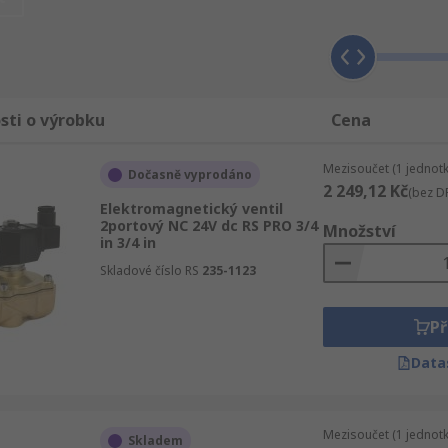
jící do zařízení.
Výhody
sti o výrobku
Cena
Mezisoučet (1 jednotk
Dočasně vyprodáno
2 249,12 Kč
(bez D
Elektromagnetický ventil
nání s přímo působícím ventilem
2portový NC 24V dc RS PRO 3/4
Množství
in 3/4 in
Skladové číslo RS
235-1123
Př
Data
Mezisoučet (1 jednotk
Skladem