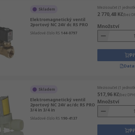
Mezisoučet (1 jednotk
Skladem
2 770,48 Kč
(bez D
Elektromagnetický ventil
2portový NC 24V dc RS PRO
Množství
Skladové číslo RS
144-0797
Př
Data
Mezisoučet (1 jednotk
Skladem
517,96 Kč
(bez DPH
Elektromagnetický ventil
Množství
2portový NC 24V ac/dc RS PRO
3/4 in 3/4 in
Skladové číslo RS
190-4137
Př