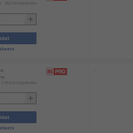
)
363,34 Kč/jednotka
idat
sheets
a)
-
PH)
2 010,92 Kč/jednotka
idat
sheets