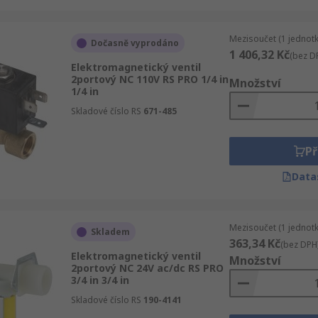
Mezisoučet (1 jednotk
Dočasně vyprodáno
1 406,32 Kč
(bez D
Elektromagnetický ventil
2portový NC 110V RS PRO 1/4 in
Množství
1/4 in
Skladové číslo RS
671-485
Př
Data
Mezisoučet (1 jednotk
Skladem
363,34 Kč
(bez DPH
Elektromagnetický ventil
Množství
2portový NC 24V ac/dc RS PRO
3/4 in 3/4 in
Skladové číslo RS
190-4141