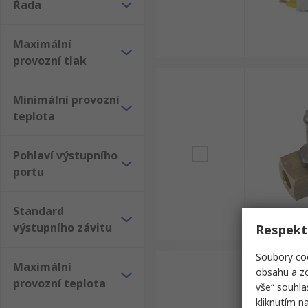
Řada
Maximální
provozní tlak
Minimální provozní
teplota
Pohlaví výstupního
portu
Standard
výstupního závitu
Respekt
Soubory coo
Maximální
obsahu a zo
provozní teplota
vše“ souhla
kliknutím n