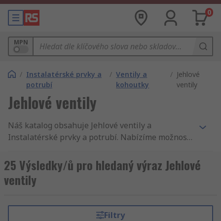
0
MPN
/
Instalatérské prvky a
/
Ventily a
/
Jehlové
potrubí
kohoutky
ventily
Jehlové ventily
Náš katalog obsahuje Jehlové ventily a
Instalatérské prvky a potrubí. Nabízíme možnost
dodávky do druhého dne, tisíce komponentů s
příslušenstvím, vysoko kvalitní služby, není divu,
25 Výsledky/ů pro hledaný výraz Jehlové
že zákazníci 160 zemí světa nakupují u RS. RS
ventily
nabízí široký sortiment produktů z oblasti
Mechanické produkty a nástroje, dále Jehlové
ventily, elektrické a průmyslové výrobky.
Filtry
Prohlédněte si celou nabídku sekce Mechanické