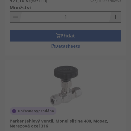
527,10 Kč
(bez DPH)
527,10 Kč/jednotka
Množství
Přidat
Datasheets
Dočasně vyprodáno
Parker Jehlový ventil, Monel slitina 400, Mosaz,
Nerezová ocel 316