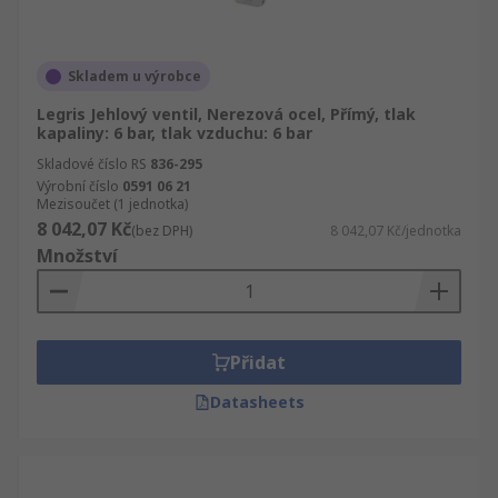
Skladem u výrobce
Legris Jehlový ventil, Nerezová ocel, Přímý, tlak
kapaliny: 6 bar, tlak vzduchu: 6 bar
Skladové číslo RS
836-295
Výrobní číslo
0591 06 21
Mezisoučet (1 jednotka)
8 042,07 Kč
(bez DPH)
8 042,07 Kč/jednotka
Množství
Přidat
Datasheets