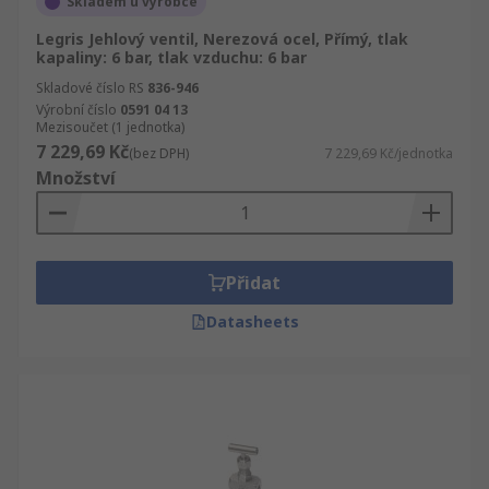
Skladem u výrobce
Legris Jehlový ventil, Nerezová ocel, Přímý, tlak
kapaliny: 6 bar, tlak vzduchu: 6 bar
Skladové číslo RS
836-946
Výrobní číslo
0591 04 13
Mezisoučet (1 jednotka)
7 229,69 Kč
(bez DPH)
7 229,69 Kč/jednotka
Množství
Přidat
Datasheets