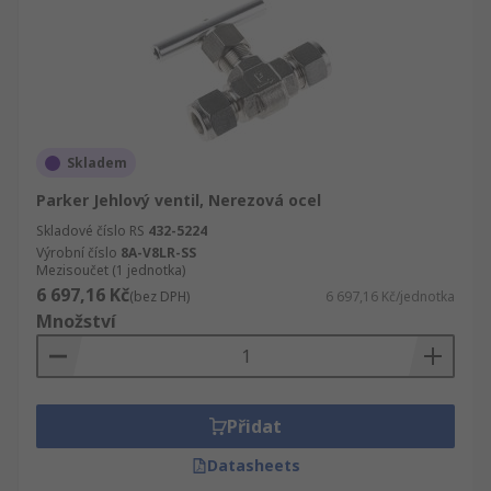
Skladem
Parker Jehlový ventil, Nerezová ocel
Skladové číslo RS
432-5224
Výrobní číslo
8A-V8LR-SS
Mezisoučet (1 jednotka)
6 697,16 Kč
(bez DPH)
6 697,16 Kč/jednotka
Množství
Přidat
Datasheets