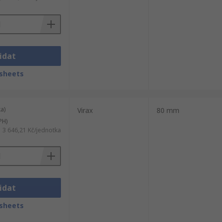
idat
sheets
a)
Virax
80 mm
PH)
3 646,21 Kč/jednotka
idat
sheets