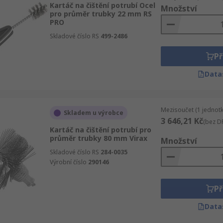
Kartáč na čištění potrubí Ocel
Množství
pro průměr trubky 22 mm RS
PRO
Skladové číslo RS
499-2486
Př
Data
Mezisoučet (1 jednotk
Skladem u výrobce
3 646,21 Kč
(bez D
Kartáč na čištění potrubí pro
průměr trubky 80 mm Virax
Množství
Skladové číslo RS
284-0035
Výrobní číslo
290146
Př
Data