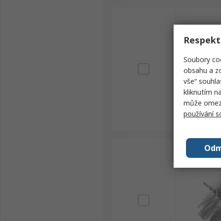
Respekt
Soubory coo
obsahu a zo
vše“ souhla
kliknutím n
může omezit
používání 
Odm