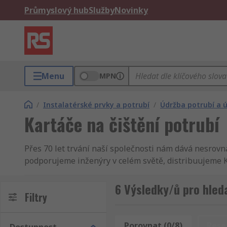
Průmyslový hub
Služby
Novinky
Menu
MPN
/
Instalatérské prvky a potrubí
/
Údržba potrubí a 
Kartáče na čištění potrubí
Přes 70 let trvání naší společnosti nám dává nesrovn
podporujeme inženýry v celém světě, distribuujeme K
vědí, že se mohou spolehnout na kvalitní produkt a vyn
nejvyššími standarty na trhu, což znamená, že když 
6 Výsledky/ů pro hleda
Filtry
podporu. Kupujete-li Kartáče na čištění potrubí ve v
na čištění potrubí nebo Materiál pro opravu a údržbu 
Instalatérské prvky a potrubí je naším cílem číslo je
Porovnat (0/8)
Rese