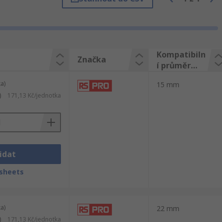
troje. Najdete tam Instalatérské prvky
Kompatibiln
Značka
í průměr
trubky
a)
15 mm
)
171,13 Kč/jednotka
idat
sheets
a)
22 mm
)
171,13 Kč/jednotka