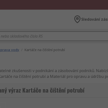
Sledování zás
úprava vody
/
Kartáče na čištění potrubí
atelné zkušenosti v podnikání a zásobování podniků. Nabízí
artáče na čištění potrubí a Materiál pro opravu a údržbu p
ikající servis, ať se jedná o Filtry topného oleje nebo Soli
hledáte Kartáče na čištění potrubí výrobek RS nebo snad 0, 
ný výraz Kartáče na čištění potrubí
elkém nebo jen jednotlivý kus, budete mít možnost dodání do 
potrubí ve velkém, kontaktujte nás online a projednáme naše 
dna. RS nabízí široký sortiment produktů z oblasti Mechanic
t