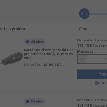
ohlédněte si celou nabídku sekce Mechanické produkty a nás
sti o výrobku
Cena
Mezisoučet (1 jednotk
Skladem
171,13 Kč
(bez DPH
Kartáč na čištění potrubí Ocel
Množství
pro průměr trubky 15 mm RS
PRO
Skladové číslo RS
499-2470
Př
Data
Mezisoučet (1 jednotk
Skladem
171,13 Kč
(bez DPH