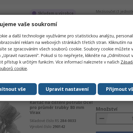
Mezisoučet (1 jednotk
Skladem u výrobce
1 588,70 Kč
(bez D
ujeme vaše soukromí
Kartáč na čištění potrubí pro
průměr trubky 42 mm Virax
Množství
kie a další technologie využíváme pro statistickou analýzu, personal
Skladové číslo RS
284-0034
brazování reklam na webových stránkách třetích stran. Kliknutím na 
Výrobní číslo
290145
síte se zpracováním všech souborů cookie. Soubory cookie můžete 
a „Upravit nastavení“. Pokud si to nepřejete, klikněte na „Odmítnout v
Př
 přístup k určitým funkcím. Více informací naleznete v našich
Zásad
souborů cookie
.
Data
ítnout vše
Upravit nastavení
Přijmout v
Mezisoučet (1 jednotk
Skladem
2 915,59 Kč
(bez D
Kartáč na čištění potrubí Ocel
pro průměr trubky 80 mm
Množství
Virax
Skladové číslo RS
284-0033
Výrobní číslo
290142