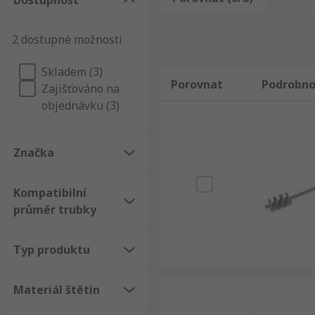
Dostupnost
čištění potrubí, elektrické a průmyslové výrobky. Pr
a potrubí a Materiál pro opravu a údržbu potrubí.
2 dostupné možnosti
Skladem (3)
Porovnat
Podrobno
Zajišťováno na
objednávku (3)
Značka
Kompatibilní
průměr trubky
Typ produktu
Materiál štětin