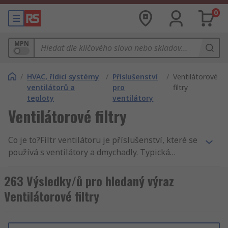
0
MPN
/
HVAC, řídicí systémy
/
Příslušenství
/
Ventilátorové
ventilátorů a
pro
filtry
teploty
ventilátory
Ventilátorové filtry
Co je to?Filtr ventilátoru je příslušenství, které se
používá s ventilátory a dmychadly. Typická
sestava se skládá ze čtyř částí, vnější kryt nebo
rám, vložka filtru, síťovaný filtr a chránič prstů.co
263 Výsledky/ů pro hledaný výraz
to dělá?Filtr ventilátoru je primárně určen k
Ventilátorové filtry
odstranění prachu nebo malých částic z proudění
vzduchu ventilátorem. Pomáhá při volném
pohybu vzduchu a také pomáhá chránit ventilátor