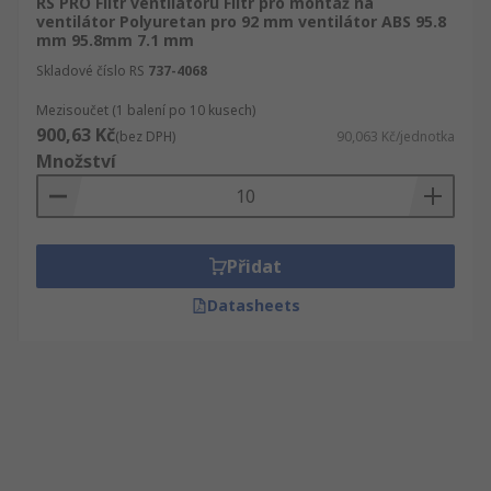
RS PRO Filtr ventilátoru Filtr pro montáž na
ventilátor Polyuretan pro 92 mm ventilátor ABS 95.8
mm 95.8mm 7.1 mm
Skladové číslo RS
737-4068
Mezisoučet (1 balení po 10 kusech)
900,63 Kč
(bez DPH)
90,063 Kč/jednotka
Množství
Přidat
Datasheets