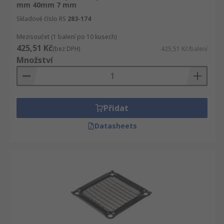
mm 40mm 7 mm
Skladové číslo RS
283-174
Mezisoučet (1 balení po 10 kusech)
425,51 Kč
(bez DPH)
425,51 Kč/balení
Množství
Přidat
Datasheets