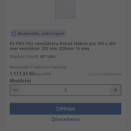
Momentáln_ nedostupné
RS PRO Filtr ventilátoru Rohož Vlákno pro 255 x 255
mm ventilátor 223 mm 223mm 15 mm
Skladové číslo RS
267-5263
Mezisoučet (1 balení po 5 kusech)
1 117,61 Kč
(bez DPH)
223,522 Kč/jednotka
Množství
Přidat
Datasheets