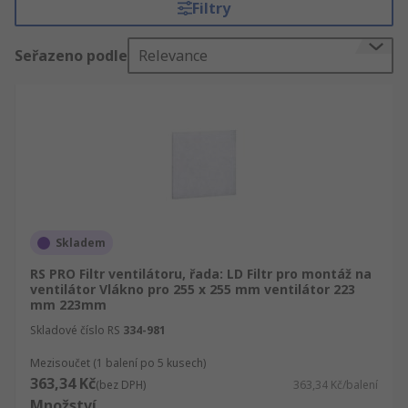
Filtry
před jakýmkoli vnitřním
poškozením.PoužitíVentilátory a filtry ventilátorů
Seřazeno podle
Relevance
se používají v každém odvětví, kde se vytváří
teplo a strojní zařízení nebo součásti kolem něj
musí být udržovány v chladu. Mezi nejčastější
patří:• Elektrické skříňové rozvaděče • Motory•
Datové skříně• Laboratoře• CNC a svařovací
stroje• Kancelářské vybavení, projektory,
notebooky• Serverové stojanyTypyFiltry
ventilátorů jsou k dispozici v různých tvarech,
stylech, velikostech a materiálech. Výběr filtru
Skladem
ventilátoru závisí na velikosti a typu ventilátoru a
RS PRO Filtr ventilátoru, řada: LD Filtr pro montáž na
prostředí, které se má použít. Některé atributy,
ventilátor Vlákno pro 255 x 255 mm ventilátor 223
které je třeba vzít v úvahu, jsou:• Velikost rámu•
mm 223mm
Materiál rámu• Typ filtru• Materiál filtru
Skladové číslo RS
334-981
Mezisoučet (1 balení po 5 kusech)
363,34 Kč
(bez DPH)
363,34 Kč/balení
Množství