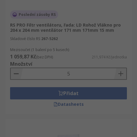
Poslední zásoby RS
RS PRO Filtr ventilátoru, řada: LD Rohož Vlákno pro
204 x 204 mm ventilátor 171 mm 171mm 15 mm
Skladové číslo RS
267-5262
Mezisoučet (1 balení po 5 kusech)
1 059,87 Kč
(bez DPH)
211,974 Kč/jednotka
Množství
Přidat
Datasheets