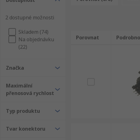
Dostupnost
Prohlédněte si celou nabídku sekce Elektronické kom
vlákna. Hledáte určitý Avago Technologies výrobek? 
2 dostupné možnosti
Přijímače pro optická vlákna najdete přes 145.000 so
100.000 dalším výrobkům. Nakupujte u nás online a zj
Skladem (74)
všemi kroky.
Porovnat
Podrobno
Na objednávku
(22)
Značka
Maximální
přenosová rychlost
Typ produktu
Tvar konektoru