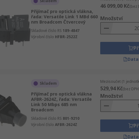
Skladem
46 099,00 Kč
(bez 
Přijímač pro optická vlákna,
řada: Versatile Link 1 MBd 660
Množství
nm Broadcom Čtvercový
Skladové číslo RS
189-4847
Výrobní číslo
HFBR-2522Z
Př
Data
Mezisoučet (1 jednotk
Skladem
529,94 Kč
(bez DPH
Přijímač pro optická vlákna
Množství
AFBR-2624Z, řada: Versatile
Link 50 Mbps 685 nm
Broadcom
Skladové číslo RS
801-9210
Výrobní číslo
AFBR-2624Z
Př
Data