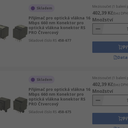
Mezisoučet (1 balení 
Skladem
402,39 Kč
(bez DPH
Přijímač pro optická vlákna 16
Množství
Mbps 660 nm Konektor pro
optická vlákna konektor RS
PRO Čtvercový
Skladové číslo RS
458-677
Př
Data
Mezisoučet (1 balení 
Skladem
402,39 Kč
(bez DPH
Přijímač pro optická vlákna 16
Množství
Mbps 660 nm Konektor pro
optická vlákna konektor RS
PRO Čtvercový
Skladové číslo RS
458-675
Př