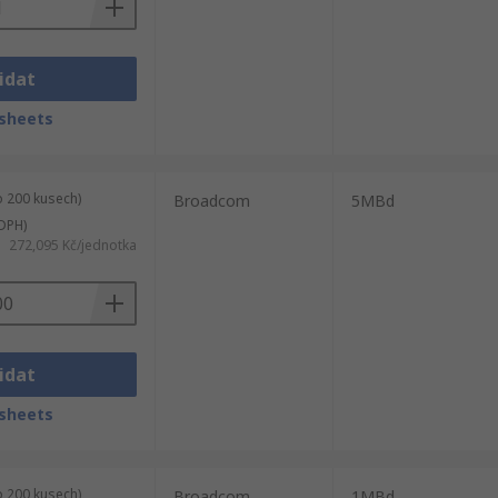
idat
sheets
o 200 kusech)
Broadcom
5MBd
DPH)
272,095 Kč/jednotka
idat
sheets
o 200 kusech)
Broadcom
1MBd