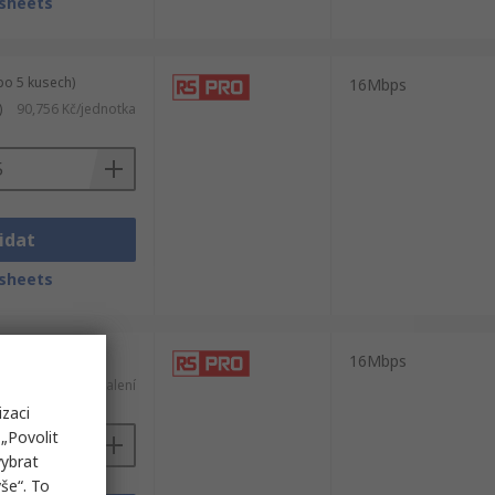
sheets
po 5 kusech)
16Mbps
)
90,756 Kč/jednotka
idat
sheets
po 5 kusech)
16Mbps
)
402,39 Kč/balení
izaci
„Povolit
vybrat
še“. To