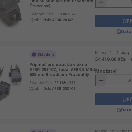
Link 50 MBd 685 nm Broadcom
Čtvercový
Skladové číslo RS
830-5072
Výrobní číslo
AFBR-2634Z
Př
Data
Mezisoučet (1 tuba p
Skladem
54 419,00 Kč
(bez 
Přijímač pro optická vlákna
AFBR-2531CZ, řada: AFBR 5 MBd
Množství
685 nm Broadcom Pravoúhlý
Skladové číslo RS
189-4762
Výrobní číslo
AFBR-2531CZ
Př
Data
Mezisoučet (1 tuba p