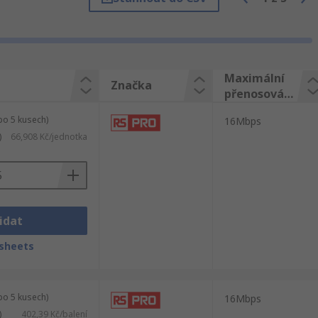
oelektronika a Komponenty pro optická
u objednávku od Sharp? V naší nabídce
í ihned a zároveň máte přístup k více než
kup byl jednoduchý a rychlý. Provedeme Vás
Maximální
Značka
přenosová
rychlost
po 5 kusech)
16Mbps
)
66,908 Kč/jednotka
idat
sheets
po 5 kusech)
16Mbps
)
402,39 Kč/balení