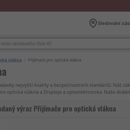
Sledování zás
cká vlákna
/
Přijímače pro optická vlákna
na
davky nejvyšší kvality a bezpečnostních standartů. Náš zák
o optická vlákna a Displeje a optoelektronika. Naše dodávk
 Zákazníci s obchodním účtem se u nás mohou těšit z výhod 
řejmě myslíme na bezpečnost a všechny Přijímače pro optic
edaný výraz Přijímače pro optická vlákna
ákna a Přijímače pro optická vlákna. Informace ohledně úd
 produkt, abyste přesně věděli, za co platíte ještě než doko
, napájení a konektory, dále Přijímače pro optická vlákna, 
t