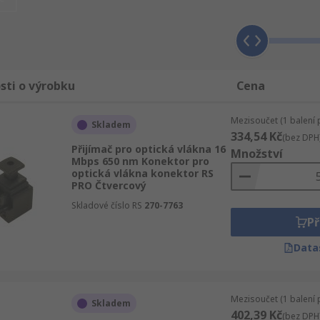
ponenty, napájení a konektory. Najdete tam Displeje a opt
Nemůžete najít dodavatele, co je schopný zajistit hromadno
učástek, náhradních dílů a příslušenství s možností odeslán
istíte, že naše stránky byly speciálně vyvinuté, aby Váš ná
sti o výrobku
Cena
Mezisoučet (1 balení 
Skladem
334,54 Kč
(bez DPH
Přijímač pro optická vlákna 16
Množství
Mbps 650 nm Konektor pro
optická vlákna konektor RS
PRO Čtvercový
Skladové číslo RS
270-7763
Př
Data
Mezisoučet (1 balení 
Skladem
402,39 Kč
(bez DPH