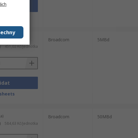
ách
idat
sheets
šechny
a)
Broadcom
5MBd
)
451,02 Kč/jednotka
idat
sheets
a)
Broadcom
50MBd
)
584,63 Kč/jednotka