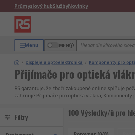
Průmyslový hub
Služby
Novinky
Menu
MPN
/
Displeje a optoelektronika
/
Komponenty pro opti
Přijímače pro optická vlák
RS garantuje, že zboží zakoupené online splňuje poža
zahrnuje Přijímače pro optická vlákna, Komponenty pr
Vám Přijímače pro optická vlákna dostane vždy včas.
Přijímače pro optická vlákna do druhého dne. Samoz
100 Výsledky/ů pro hl
Filtry
dodavatelů. Distribuujeme Komponenty pro optická vl
inženýry. Obrázek a krátký profil Vám představí každý
sortiment produktů z oblasti Elektronické komponenty
Porovnat (0/8)
Rese