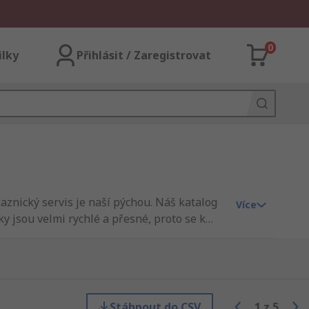
0
ilky
Přihlásit / Zaregistrovat
aznický servis je naší pýchou. Náš katalog
Více
y jsou velmi rychlé a přesné, proto se k
jako je dodávka dostupného zboží jako jsou
ká vlákna jsou od důvěryhodných výrobců a
ržby a užití konzultujeme profesionální
nčíte objednávku online. RS nabízí široký
elektrické a průmyslové výrobky.
Stáhnout do CSV
1
z
5