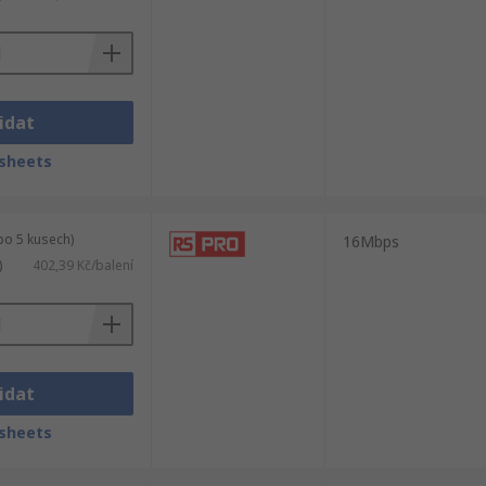
idat
sheets
po 5 kusech)
16Mbps
)
402,39 Kč/balení
idat
sheets