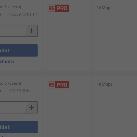
po 5 kusech)
16Mbps
)
402,39 Kč/balení
idat
sheets
po 5 kusech)
16Mbps
)
402,39 Kč/balení
idat