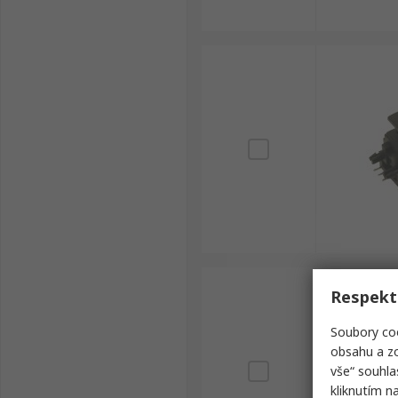
Respekt
Soubory coo
obsahu a zo
vše“ souhla
kliknutím n