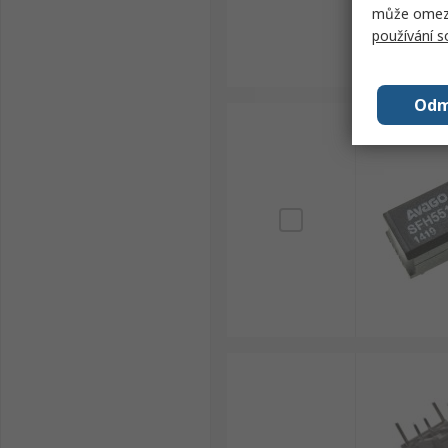
může omezit
používání 
Odm