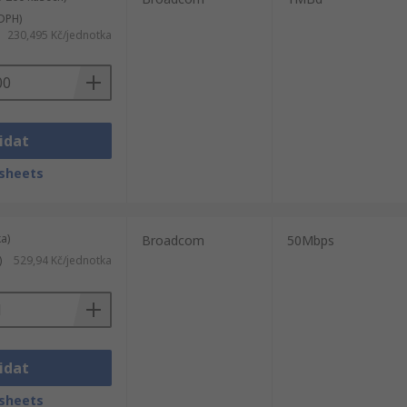
DPH)
230,495 Kč/jednotka
idat
sheets
a)
Broadcom
50Mbps
)
529,94 Kč/jednotka
idat
sheets