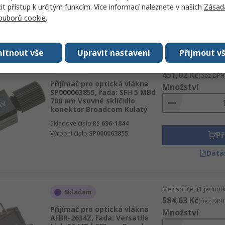
 přístup k určitým funkcím. Více informací naleznete v našich
Zásad
Př
souborů cookie
.
Data
ítnout vše
Upravit nastavení
Přijmout v
Mezisoučet (1 jednotk
Skladem
451,02 Kč
(bez DPH
Přijímač pro optická vlákna
Množství
SP000063855, řada: SFH 5 MBd
700 nm Vsuvné sklíčidlo
konektor Broadcom Kulatý
Skladové číslo RS
696-1844
Výrobní číslo
SP000063855
Př
Data
Mezisoučet (1 jednotk
Skladem
584,63 Kč
(bez DPH
Přijímač pro optická vlákna
Množství
AFBR-2634Z, řada: Versatile