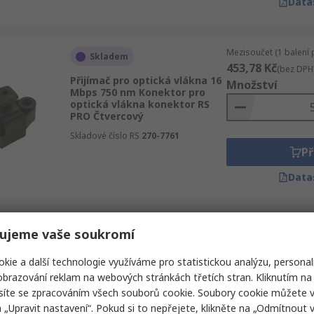
Data
Mezisoučet (1 balení 
Skladem
453,78 Kč
(bez DPH
Přijímač pro optická vlákna 16
Množství
Mbps 750 nm Konektor pro
optická vlákna konektor RS
PRO Čtvercový
Skladové číslo RS
270-7761
Př
Data
Mezisoučet (1 balení 
ujeme vaše soukromí
Skladem
402,39 Kč
(bez DPH
Přijímač pro optická vlákna 16
Množství
kie a další technologie využíváme pro statistickou analýzu, personal
Mbps 660 nm Konektor pro
brazování reklam na webových stránkách třetích stran. Kliknutím na 
optická vlákna konektor RS
PRO Čtvercový
síte se zpracováním všech souborů cookie. Soubory cookie můžete 
a „Upravit nastavení“. Pokud si to nepřejete, klikněte na „Odmítnout v
Skladové číslo RS
458-680