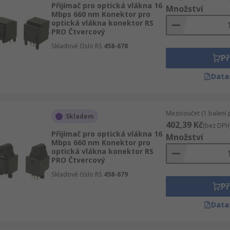
Přijímač pro optická vlákna 16
Množství
Mbps 660 nm Konektor pro
optická vlákna konektor RS
PRO Čtvercový
Skladové číslo RS
458-678
Př
Data
Mezisoučet (1 balení 
Skladem
402,39 Kč
(bez DPH
Přijímač pro optická vlákna 16
Množství
Mbps 660 nm Konektor pro
optická vlákna konektor RS
PRO Čtvercový
Skladové číslo RS
458-679
Př
Data