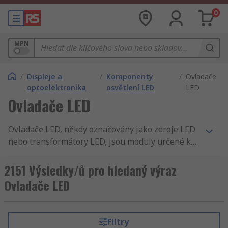
0
MPN
/
Displeje a
/
Komponenty
/
Ovladače
optoelektronika
osvětlení LED
LED
Ovladače LED
Ovladače LED, někdy označovány jako zdroje LED
nebo transformátory LED, jsou moduly určené k
regulaci a napájení součástí LED. Používají se pro
regulaci světelných systémů LED v domácím nebo
2151 Výsledky/ů pro hledaný výraz
komerčním prostředí. Transformátory LED jsou
Ovladače LED
určeny pro napájení LED diod s vyšším výstupním
výkonem.Ovladač LED je samostatný napájecí
zdroj, který reguluje proud střídavého proudu na
Filtry
nízkonapěťovou LED. Zajišťují, že konstantní