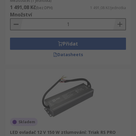
Mezisoučet (1 jednotka)
1 491,08 Kč
(bez DPH)
1 491,08 Kč/jednotka
Množství
Přidat
Datasheets
Skladem
LED ovladač 12 V 150 W ztlumování: Triak RS PRO