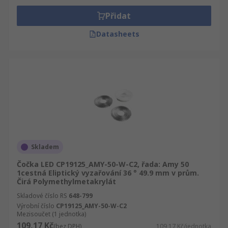
Přidat
Datasheets
Skladem
Čočka LED CP19125_AMY-50-W-C2, řada: Amy 50
1cestná Eliptický vyzařování 36 ° 49.9 mm v prům.
Čirá Polymethylmetakrylát
Skladové číslo RS
648-799
Výrobní číslo
CP19125_AMY-50-W-C2
Mezisoučet (1 jednotka)
109,17 Kč
(bez DPH)
109,17 Kč/jednotka