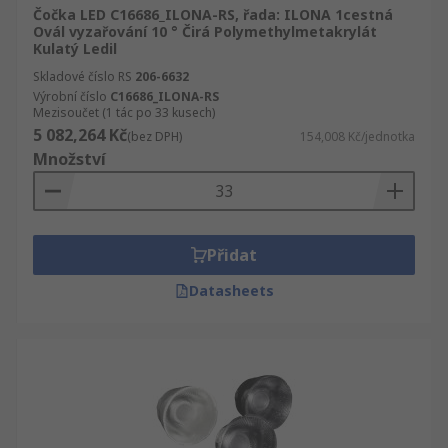
Čočka LED C16686_ILONA-RS, řada: ILONA 1cestná
Ovál vyzařování 10 ° Čirá Polymethylmetakrylát
Kulatý Ledil
Skladové číslo RS
206-6632
Výrobní číslo
C16686_ILONA-RS
Mezisoučet (1 tác po 33 kusech)
5 082,264 Kč
(bez DPH)
154,008 Kč/jednotka
Množství
Přidat
Datasheets