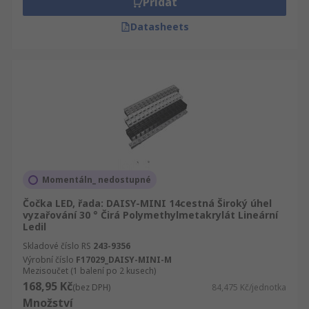
Přidat
Datasheets
Momentáln_ nedostupné
Čočka LED, řada: DAISY-MINI 14cestná Široký úhel
vyzařování 30 ° Čirá Polymethylmetakrylát Lineární
Ledil
Skladové číslo RS
243-9356
Výrobní číslo
F17029_DAISY-MINI-M
Mezisoučet (1 balení po 2 kusech)
168,95 Kč
(bez DPH)
84,475 Kč/jednotka
Množství