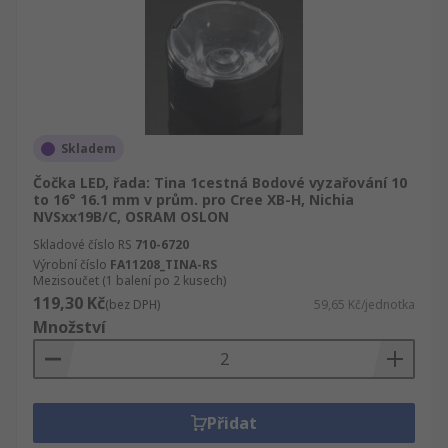
Skladem
Čočka LED, řada: Tina 1cestná Bodové vyzařování 10
to 16° 16.1 mm v prům. pro Cree XB-H, Nichia
NVSxx19B/C, OSRAM OSLON
Skladové číslo RS
710-6720
Výrobní číslo
FA11208_TINA-RS
Mezisoučet (1 balení po 2 kusech)
119,30 Kč
(bez DPH)
59,65 Kč/jednotka
Množství
Přidat