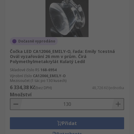
Dočasně vyprodáno
Čočka LED CA12066_EMILY-O, řada: Emily 1cestná
Ovál vyzařování 26 mm v prům. Čirá
Polymethylmetakrylát Kulatý Ledil
Skladové číslo RS
168-6954
Výrobní číslo
CA12066_EMILY-O
Mezisoučet (1 tác po 130 kusech)
6 334,38 Kč
(bez DPH)
48,726 Kč/jednotka
Množství
Přidat
Datasheets