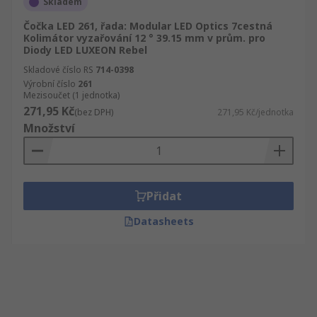
Skladem
Čočka LED 261, řada: Modular LED Optics 7cestná
Kolimátor vyzařování 12 ° 39.15 mm v prům. pro
Diody LED LUXEON Rebel
Skladové číslo RS
714-0398
Výrobní číslo
261
Mezisoučet (1 jednotka)
271,95 Kč
(bez DPH)
271,95 Kč/jednotka
Množství
Přidat
Datasheets