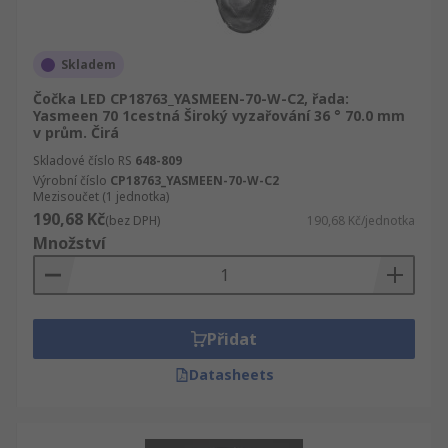
Skladem
Čočka LED CP18763_YASMEEN-70-W-C2, řada:
Yasmeen 70 1cestná Široký vyzařování 36 ° 70.0 mm
v prům. Čirá
Skladové číslo RS
648-809
Výrobní číslo
CP18763_YASMEEN-70-W-C2
Mezisoučet (1 jednotka)
190,68 Kč
(bez DPH)
190,68 Kč/jednotka
Množství
Přidat
Datasheets