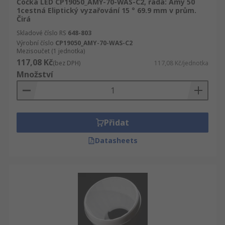
Čočka LED CP19050_AMY-70-WAS-C2, řada: Amy 50
1cestná Eliptický vyzařování 15 ° 69.9 mm v prům.
Čirá
Skladové číslo RS
648-803
Výrobní číslo
CP19050_AMY-70-WAS-C2
Mezisoučet (1 jednotka)
117,08 Kč
(bez DPH)
117,08 Kč/jednotka
Množství
Přidat
Datasheets