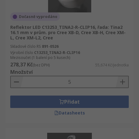
Dočasně vyprodáno
Reflektor LED C13253_TINA2-R-CLIP16, řada: Tina2
16.1 mm v prům. pro Cree XB-D, Cree XB-H, Cree XM-
L, Cree XM-L2, Cree
Skladové číslo RS
891-0526
Výrobní číslo
C13253_TINA2-R-CLIP16
Mezisoučet (1 balení po 5 kusech)
278,37 Kč
(bez DPH)
55,674 Kč/jednotka
Množství
Přidat
Datasheets