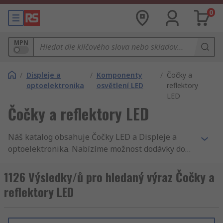
0
MPN
/
Displeje a
/
Komponenty
/
Čočky a
optoelektronika
osvětlení LED
reflektory
LED
Čočky a reflektory LED
Náš katalog obsahuje Čočky LED a Displeje a
optoelektronika. Nabízíme možnost dodávky do
druhého dne, tisíce komponentů s
příslušenstvím, vysoko kvalitní služby, není divu,
1126 Výsledky/ů pro hledaný výraz Čočky a
že zákazníci 160 zemí světa nakupují u RS. My
reflektory LED
vám doručíme Čočky LED do druhého dne.
Usilujeme o to, aby naše Čočky LED splnily
požadavky nejvyšší kvality a bezpečnostních