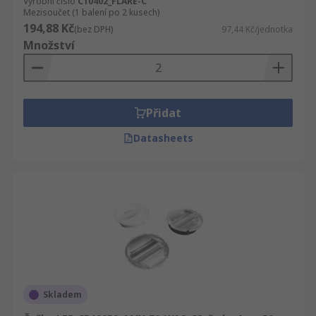
Výrobní číslo
C10402_FLARE-C
Mezisoučet (1 balení po 2 kusech)
194,88 Kč
(bez DPH)
97,44 Kč/jednotka
Množství
Přidat
Datasheets
Skladem