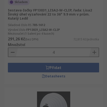
Skladem
Sestava čočky FP13031_LISA2-W-CLIP, řada: Lisa2
Široký úhel vyzařování 22 to 36° 9.9 mm v prům.
Kulatý Ledil
Skladové číslo RS
785-1612
Výrobní číslo
FP13031_LISA2-W-CLIP
Mezisoučet (1 balení po 4 kusech)
291,26 Kč
(bez DPH)
72,815 Kč/jednotka
Množství
Přidat
Datasheets