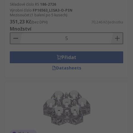
Skladové číslo RS
186-2726
Výrobní číslo
FP16563_LISA3-O-PIN
Mezisoučet (1 balení po 5 kusech)
351,23 Kč
(bez DPH)
70,246 Kč/jednotka
Množství
Přidat
Datasheets