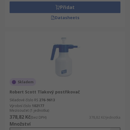
Přidat
Datasheets
Skladem
Robert Scott Tlakový postřikovač
Skladové číslo RS
276-9613
Výrobní číslo
102177
Mezisoučet (1 jednotka)
378,82 Kč
(bez DPH)
378,82 Kč/jednotka
Množství