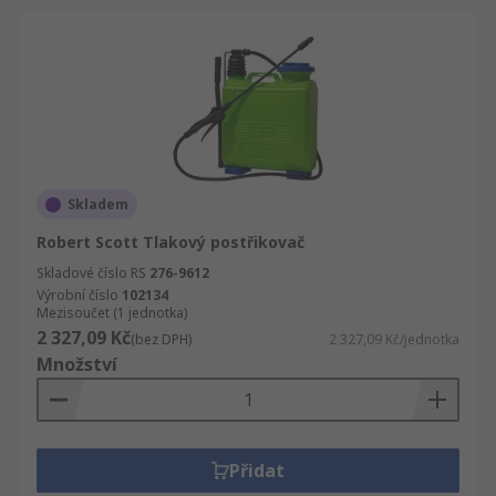
Skladem
Robert Scott Tlakový postřikovač
Skladové číslo RS
276-9612
Výrobní číslo
102134
Mezisoučet (1 jednotka)
2 327,09 Kč
(bez DPH)
2 327,09 Kč/jednotka
Množství
Přidat