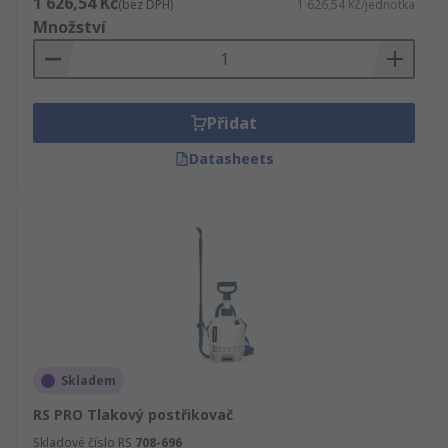
1 626,54 Kč
(bez DPH)
1 626,54 Kč/jednotka
Množství
Přidat
Datasheets
Skladem
RS PRO Tlakový postřikovač
Skladové číslo RS
708-696