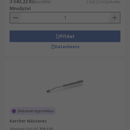
3 543,22 Kč
(bez DPH)
3 543,22 Kč/jednotka
Množství
Přidat
Datasheets
Dočasně vyprodáno
Karcher Nástavec
Skladové číslo RS
719-122