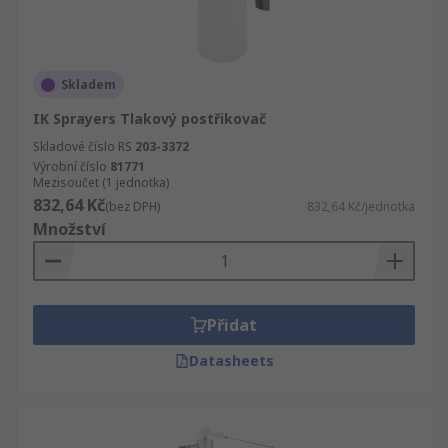
Skladem
IK Sprayers Tlakový postřikovač
Skladové číslo RS
203-3372
Výrobní číslo
81771
Mezisoučet (1 jednotka)
832,64 Kč
(bez DPH)
832,64 Kč/jednotka
Množství
Přidat
Datasheets