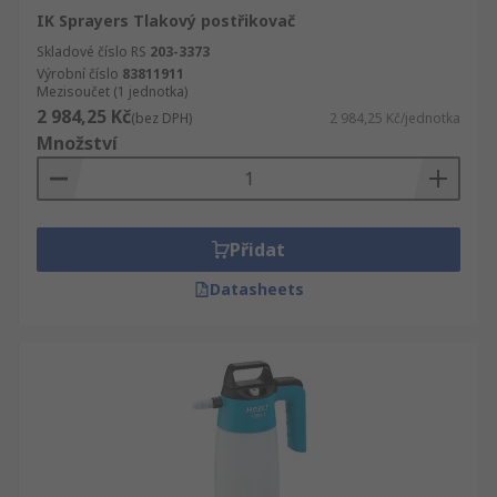
IK Sprayers Tlakový postřikovač
Skladové číslo RS
203-3373
Výrobní číslo
83811911
Mezisoučet (1 jednotka)
2 984,25 Kč
(bez DPH)
2 984,25 Kč/jednotka
Množství
Přidat
Datasheets