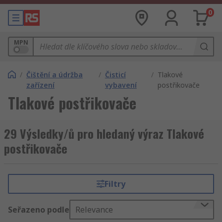
0
MPN
/
Čištění a údržba
/
Čisticí
/
Tlakové
zařízení
vybavení
postřikovače
Tlakové postřikovače
29 Výsledky/ů pro hledaný výraz Tlakové
postřikovače
Filtry
Seřazeno podle
Relevance