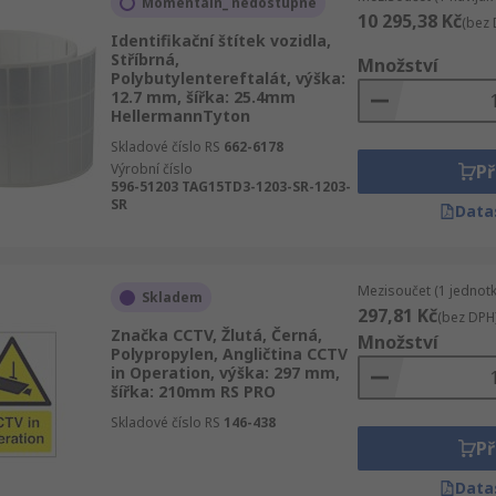
Momentáln_ nedostupné
10 295,38 Kč
(bez 
Identifikační štítek vozidla,
Stříbrná,
Množství
Polybutylentereftalát, výška:
12.7 mm, šířka: 25.4mm
HellermannTyton
Skladové číslo RS
662-6178
Výrobní číslo
Př
596-51203 TAG15TD3-1203-SR-1203-
SR
Data
Mezisoučet (1 jednotk
Skladem
297,81 Kč
(bez DPH
Značka CCTV, Žlutá, Černá,
Množství
Polypropylen, Angličtina CCTV
in Operation, výška: 297 mm,
šířka: 210mm RS PRO
Skladové číslo RS
146-438
Př
Data