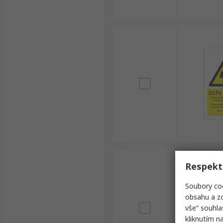
Respekt
Soubory coo
obsahu a zo
vše“ souhla
kliknutím n