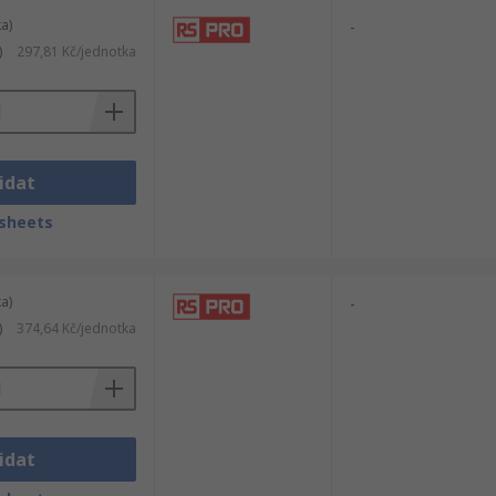
a)
-
)
297,81 Kč/jednotka
idat
sheets
a)
-
)
374,64 Kč/jednotka
idat