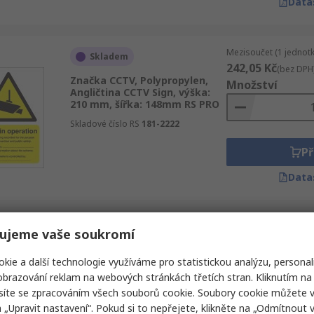
Data
Mezisoučet (1 jednotk
Skladem
242,05 Kč
(bez DPH
Značka CCTV, Polypropylen,
Množství
Angličtina CCTV Sign, výška:
210 mm, šířka: 148mm RS PRO
Skladové číslo RS
181-2222
Př
Data
Mezisoučet (1 jednotk
ujeme vaše soukromí
Skladem
115,25 Kč
(bez DPH
Značka CCTV, Červená, Vinyl,
Množství
kie a další technologie využíváme pro statistickou analýzu, personal
Angličtina Warning Closed
brazování reklam na webových stránkách třetích stran. Kliknutím na 
Circuit Television, výška: 297
mm, šířka: 210mm Sure24
síte se zpracováním všech souborů cookie. Soubory cookie můžete 
a „Upravit nastavení“. Pokud si to nepřejete, klikněte na „Odmítnout v
Skladové číslo RS
493-5297