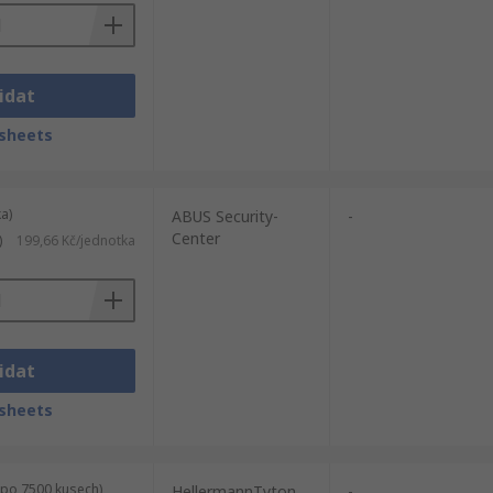
idat
sheets
a)
ABUS Security-
-
Center
)
199,66 Kč/jednotka
idat
sheets
 po 7500 kusech)
HellermannTyton
-