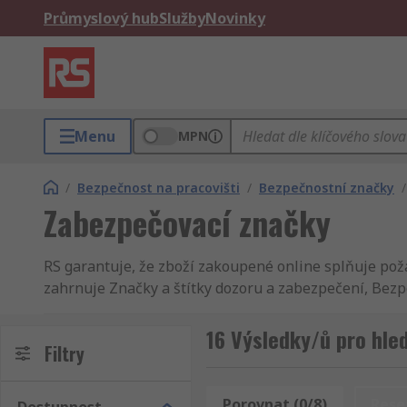
Průmyslový hub
Služby
Novinky
Menu
MPN
/
Bezpečnost na pracovišti
/
Bezpečnostní značky
/
Zabezpečovací značky
RS garantuje, že zboží zakoupené online splňuje poža
zahrnuje Značky a štítky dozoru a zabezpečení, Bezp
prostory. Naše dodávky jsou velmi rychlé a přesné, p
dozoru a zabezpečení do druhého dne. Usilujeme o to
16 Výsledky/ů pro hle
Filtry
standartů, takže nám můžete plně důvěřovat. O skupi
Bezpečnostní a zabezpečovací značky a příslušenství -
Kromě Značky a štítky dozoru a zabezpečení máme v R
Porovnat (0/8)
Rese