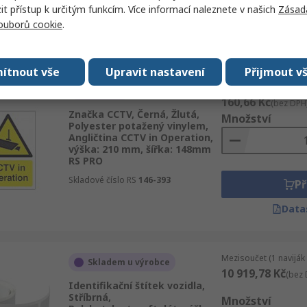
 přístup k určitým funkcím. Více informací naleznete v našich
Zásad
Výrobní číslo
VKWS/OUT
Př
souborů cookie
.
Data
ítnout vše
Upravit nastavení
Přijmout v
Mezisoučet (1 jednotk
Skladem
160,66 Kč
(bez DPH
Značka CCTV, Černá, Žlutá,
Množství
Polyester potažený vinylem,
Angličtina CCTV in Operation,
výška: 210 mm, šířka: 148mm
RS PRO
Skladové číslo RS
146-393
Př
Data
Mezisoučet (1 naviják
Skladem u výrobce
10 919,78 Kč
(bez 
Identifikační štítek vozidla,
Stříbrná,
Množství