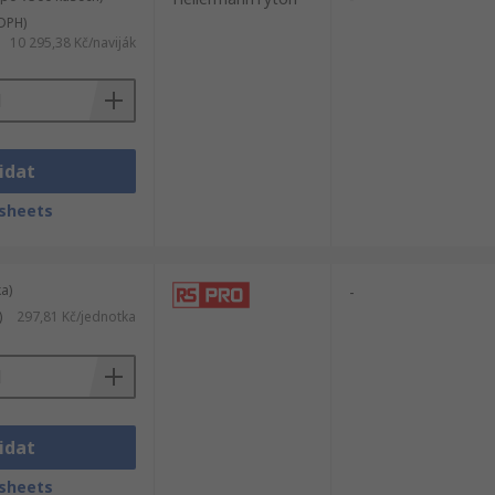
DPH)
10 295,38 Kč/naviják
idat
sheets
a)
-
)
297,81 Kč/jednotka
idat
sheets