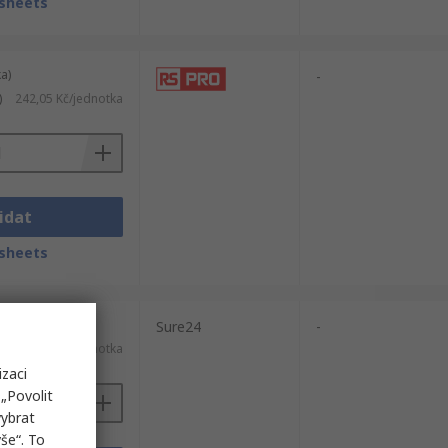
sheets
a)
-
)
242,05 Kč/jednotka
idat
sheets
a)
Sure24
-
)
115,25 Kč/jednotka
izaci
„Povolit
vybrat
še“. To