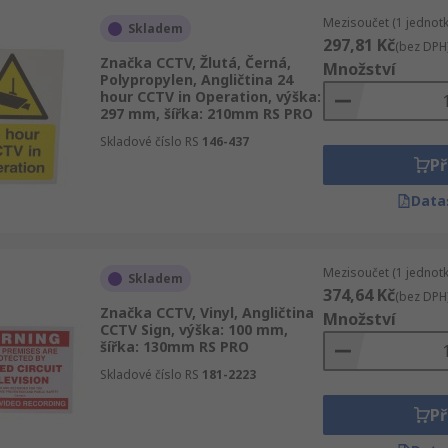
Mezisoučet (1 jednotk
Skladem
297,81 Kč
(bez DPH
Značka CCTV, Žlutá, Černá,
Množství
Polypropylen, Angličtina 24
hour CCTV in Operation, výška:
297 mm, šířka: 210mm RS PRO
Skladové číslo RS
146-437
Př
Data
Mezisoučet (1 jednotk
Skladem
374,64 Kč
(bez DPH
Značka CCTV, Vinyl, Angličtina
Množství
CCTV Sign, výška: 100 mm,
šířka: 130mm RS PRO
Skladové číslo RS
181-2223
Př