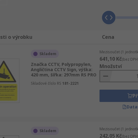
t, zabezpečení, ESD řízení a čisté prostory. Jako naši záka
 koupit kvalitní průmyslové, elektronické zboží a náhradní
í podle ABUS Security-Center, Signs & Labels nebo jiného Zn
čky, dostupnosti nebo alfabeticky. Nezapomeňte se podívat 
 všechny Značky a štítky dozoru a zabezpečení výrobky, jeji
sti o výrobku
Cena
Mezisoučet (1 jednotk
Skladem
641,10 Kč
(bez DPH
Značka CCTV, Polypropylen,
Množství
Angličtina CCTV Sign, výška:
420 mm, šířka: 297mm RS PRO
Skladové číslo RS
181-2221
Př
Data
Mezisoučet (1 jednotk
Skladem
242,05 Kč
(bez DPH