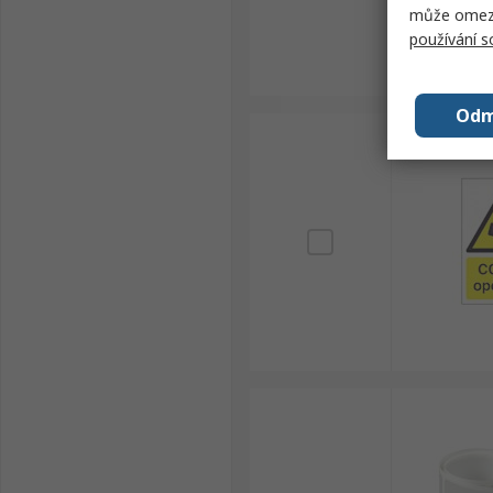
může omezit
používání 
Odm