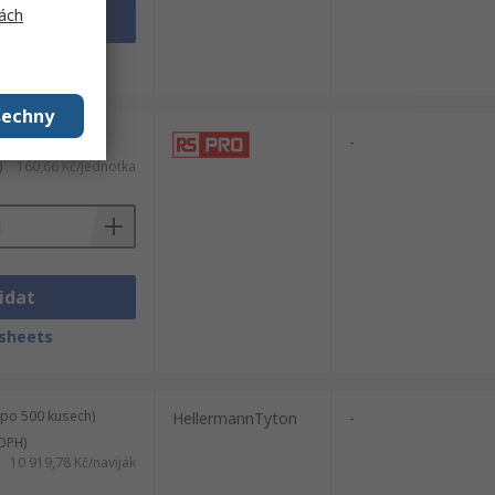
ách
idat
sheets
šechny
a)
-
)
160,66 Kč/jednotka
idat
sheets
 po 500 kusech)
HellermannTyton
-
DPH)
10 919,78 Kč/naviják