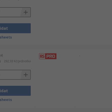
idat
sheets
a)
-
)
292,93 Kč/jednotka
idat
sheets