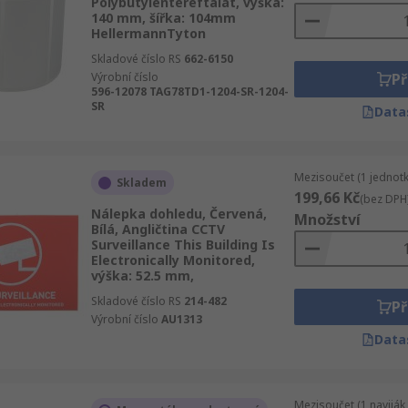
Polybutylentereftalát, výška:
140 mm, šířka: 104mm
HellermannTyton
Skladové číslo RS
662-6150
Výrobní číslo
Př
596-12078 TAG78TD1-1204-SR-1204-
SR
Data
Mezisoučet (1 jednotk
Skladem
199,66 Kč
(bez DPH
Nálepka dohledu, Červená,
Množství
Bílá, Angličtina CCTV
Surveillance This Building Is
Electronically Monitored,
výška: 52.5 mm,
Skladové číslo RS
214-482
Př
Výrobní číslo
AU1313
Data
Mezisoučet (1 naviják