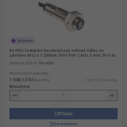
Skladem
RS PRO Indukční bezdotykový snímač Válec se
závitem M12 x 1 200mA IP67 PnP 2 kHz 2 mm 30 V dc
Skladové číslo RS
701-8225
Mezisoučet (1 jednotka)
1 040,12 Kč
(bez DPH)
1 040,12 Kč/jednotka
Množství
Přidat
Datasheets