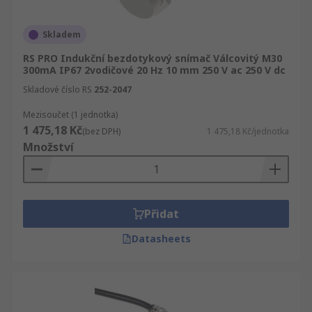
Skladem
RS PRO Indukční bezdotykový snímač Válcovitý M30
300mA IP67 2vodičové 20 Hz 10 mm 250 V ac 250 V dc
Skladové číslo RS
252-2047
Mezisoučet (1 jednotka)
1 475,18 Kč
(bez DPH)
1 475,18 Kč/jednotka
Množství
Přidat
Datasheets