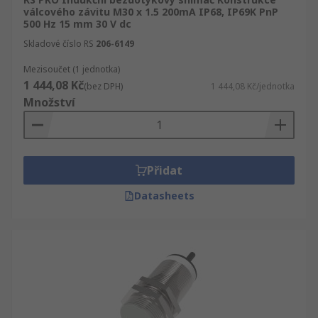
válcového závitu M30 x 1.5 200mA IP68, IP69K PnP
500 Hz 15 mm 30 V dc
Skladové číslo RS
206-6149
Mezisoučet (1 jednotka)
1 444,08 Kč
(bez DPH)
1 444,08 Kč/jednotka
Množství
Přidat
Datasheets