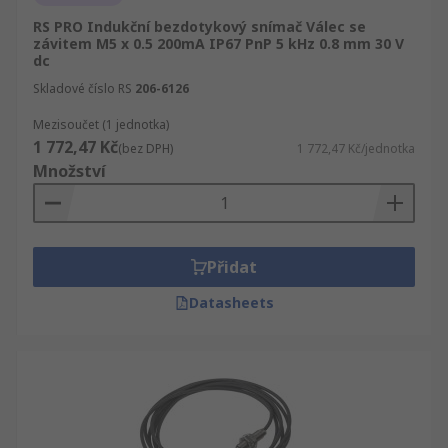
RS PRO Indukční bezdotykový snímač Válec se
závitem M5 x 0.5 200mA IP67 PnP 5 kHz 0.8 mm 30 V
dc
Skladové číslo RS
206-6126
Mezisoučet (1 jednotka)
1 772,47 Kč
(bez DPH)
1 772,47 Kč/jednotka
Množství
Přidat
Datasheets