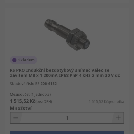
Skladem
RS PRO Indukční bezdotykový snímač Válec se
závitem M8 x 1 200mA IP68 PnP 4 kHz 2 mm 30 V dc
Skladové číslo RS
206-6132
Mezisoučet (1 jednotka)
1 515,52 Kč
(bez DPH)
1 515,52 Kč/jednotka
Množství