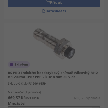
Přidat
Datasheets
Skladem
RS PRO Indukční bezdotykový snímač Válcovitý M12
x 1 200mA IP67 PnP 2 kHz 8 mm 30 V dc
Skladové číslo RS
206-6159
Mezisoučet (1 jednotka)
669,37 Kč
(bez DPH)
669,37 Kč/jednotka
Množství