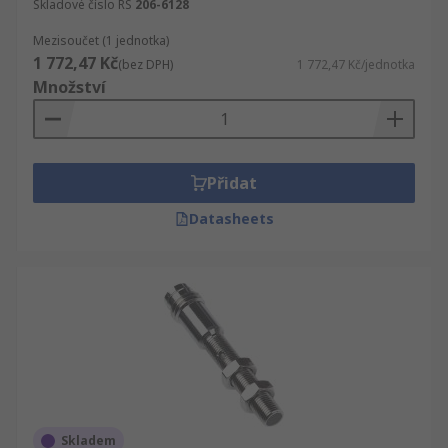
Skladové číslo RS
206-6128
Mezisoučet (1 jednotka)
1 772,47 Kč
(bez DPH)
1 772,47 Kč/jednotka
Množství
Přidat
Datasheets
Skladem