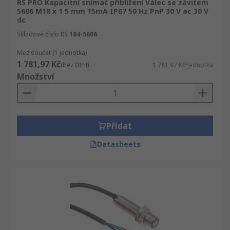
RS PRO Kapacitní snímač přiblížení Válec se závitem
5606 M18 x 1 5 mm 15mA IP67 50 Hz PnP 30 V ac 30 V
dc
Skladové číslo RS
184-5606
Mezisoučet (1 jednotka)
1 781,97 Kč
(bez DPH)
1 781,97 Kč/jednotka
Množství
Přidat
Datasheets