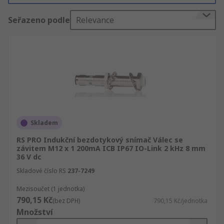
Seřazeno podle
Relevance
S dlouhou životností / odolné – tyto „kovové“
snímače jsou vybaveny krytem z nerezové
oceli, který chrání před oděrem, nárazem,
agresivními kapalinami / rozpouštědly
a výbušným prostředím
S analogovým výstupem – tento typ snímačů
může kromě detekce kovových předmětů
také poskytovat informace o vzdálenosti
objektu od snímače
Skladem
Miniaturní – miniaturní řešení jsou ideální
RS PRO Indukční bezdotykový snímač Válec se
závitem M12 x 1 200mA ICB IP67 IO-Link 2 kHz 8 mm
k použití v případech s omezeným
36 V dc
prostorem
Skladové číslo RS
237-7249
Odolné vůči tlaku – snímače odolné vůči
tlaku jsou ideální pro použití
Mezisoučet (1 jednotka)
790,15 Kč
v hydraulických válcích a aktuátorech
(bez DPH)
790,15 Kč/jednotka
Množství
S podporou sběrnice – tyto snímače lze