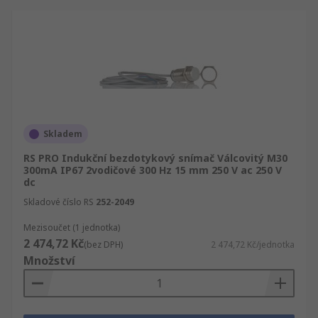
Skladem
RS PRO Indukční bezdotykový snímač Válcovitý M30
300mA IP67 2vodičové 300 Hz 15 mm 250 V ac 250 V
dc
Skladové číslo RS
252-2049
Mezisoučet (1 jednotka)
2 474,72 Kč
(bez DPH)
2 474,72 Kč/jednotka
Množství