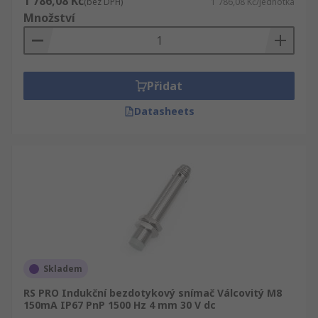
1 786,08 Kč
(bez DPH)
1 786,08 Kč/jednotka
Množství
Přidat
Datasheets
Skladem
RS PRO Indukční bezdotykový snímač Válcovitý M8
150mA IP67 PnP 1500 Hz 4 mm 30 V dc