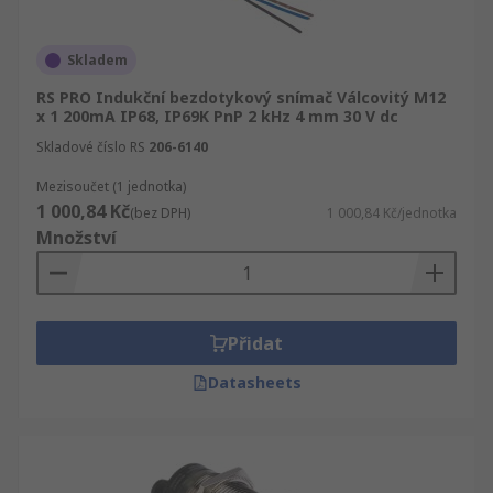
Skladem
RS PRO Indukční bezdotykový snímač Válcovitý M12
x 1 200mA IP68, IP69K PnP 2 kHz 4 mm 30 V dc
Skladové číslo RS
206-6140
Mezisoučet (1 jednotka)
1 000,84 Kč
(bez DPH)
1 000,84 Kč/jednotka
Množství
Přidat
Datasheets