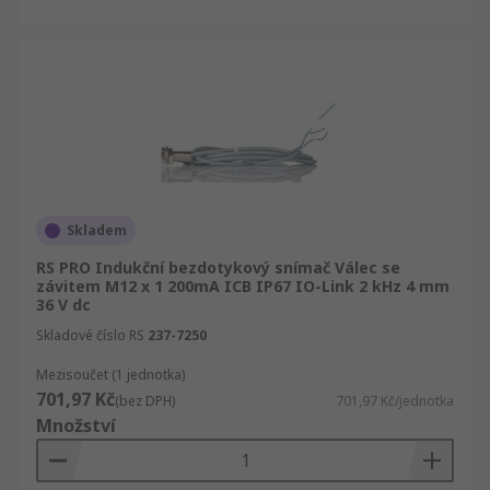
Skladem
RS PRO Indukční bezdotykový snímač Válec se
závitem M12 x 1 200mA ICB IP67 IO-Link 2 kHz 4 mm
36 V dc
Skladové číslo RS
237-7250
Mezisoučet (1 jednotka)
701,97 Kč
(bez DPH)
701,97 Kč/jednotka
Množství