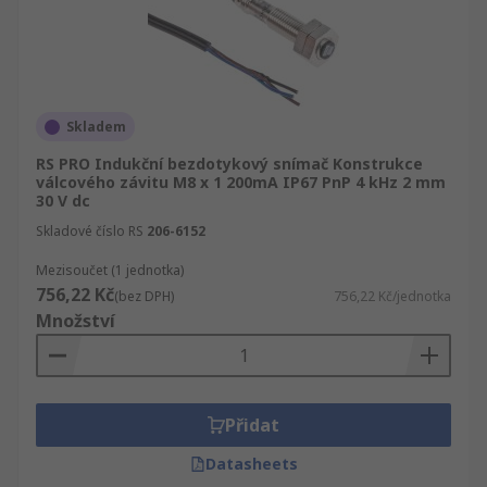
Skladem
RS PRO Indukční bezdotykový snímač Konstrukce
válcového závitu M8 x 1 200mA IP67 PnP 4 kHz 2 mm
30 V dc
Skladové číslo RS
206-6152
Mezisoučet (1 jednotka)
756,22 Kč
(bez DPH)
756,22 Kč/jednotka
Množství
Přidat
Datasheets