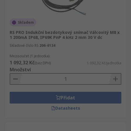
Skladem
RS PRO Indukční bezdotykový snímač Válcovitý M8 x
1 200mA IP68, IP69K PnP 4 kHz 2 mm 30 V dc
Skladové číslo RS
206-6134
Mezisoučet (1 jednotka)
1 092,32 Kč
(bez DPH)
1 092,32 Kč/jednotka
Množství
Přidat
Datasheets