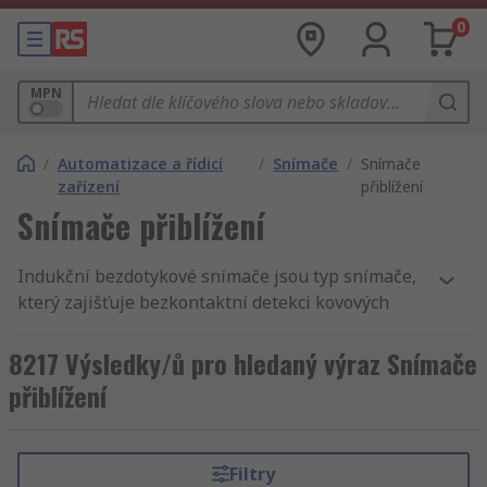
0
MPN
/
Automatizace a řídicí
/
Snímače
/
Snímače
zařízení
přiblížení
Snímače přiblížení
Indukční bezdotykové snímače jsou typ snímače,
který zajišťuje bezkontaktní detekci kovových
předmětů. Některé snímače se mohou zaměřit na
železné i neželezné kovy, Jiné jsou naopak určeny
8217 Výsledky/ů pro hledaný výraz Snímače
pouze na snímání jednoho typu (železné nebo
přiblížení
neželezné). Indukční snímače přiblížení mohou
být válcové, hranaté nebo umístěné v plochém
pouzdře.
Běžné typy indukčních snímačů
Filtry
přiblížení: