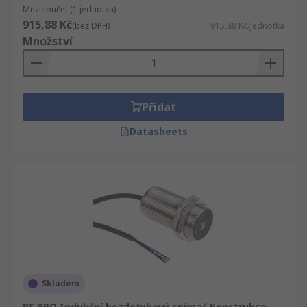
v libovolném odvětví. Mezi běžné aplikace patří
Mezisoučet (1 jednotka)
915,88 Kč
například potravinářský a nápojový průmysl,
(bez DPH)
915,88 Kč/jednotka
Množství
robotika, obráběcí stroje, balení a manipulace s
materiály a řada dalších.
Přidat
Datasheets
Skladem
RS PRO Indukční bezdotykový snímač Konstrukce