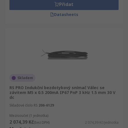
Přidat
Datasheets
Skladem
RS PRO Indukční bezdotykový snímač Válec se
závitem M5 x 0.5 200mA IP67 PnP 3 kHz 1.5 mm 30 V
dc
Skladové číslo RS
206-6129
Mezisoučet (1 jednotka)
2 074,39 Kč
(bez DPH)
2 074,39 Kč/jednotka