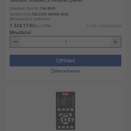
Siemens SINAMICS Ovládací panel
Skladové číslo RS
744-9626
Výrobní číslo
6SL3255-0AA00-4CA1
Mezisoučet (1 jednotka)
1 324,17 Kč
(bez DPH)
1 324,17 Kč/jednotka
Množství
Přidat
Datasheets