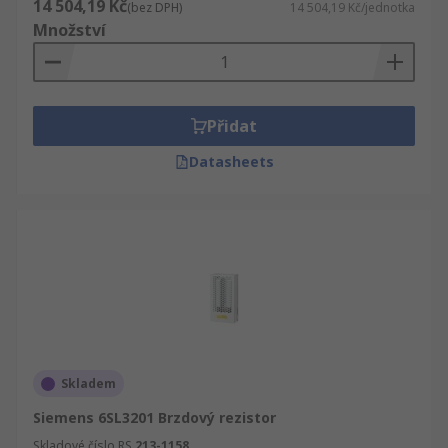
14 504,19 Kč
(bez DPH)
14 504,19 Kč/jednotka
Množství
Přidat
Datasheets
Skladem
Siemens 6SL3201 Brzdový rezistor
Skladové číslo RS
213-1158