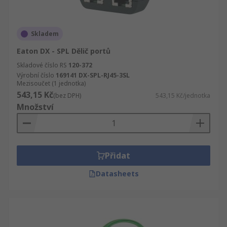
Skladem
Eaton DX - SPL Dělič portů
Skladové číslo RS
120-372
Výrobní číslo
169141 DX-SPL-RJ45-3SL
Mezisoučet (1 jednotka)
543,15 Kč
(bez DPH)
543,15 Kč/jednotka
Množství
Přidat
Datasheets