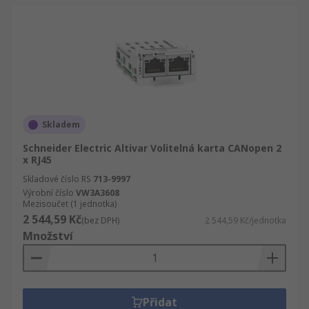
Skladem
Schneider Electric Altivar Volitelná karta CANopen 2
x RJ45
Skladové číslo RS
713-9997
Výrobní číslo
VW3A3608
Mezisoučet (1 jednotka)
2 544,59 Kč
(bez DPH)
2 544,59 Kč/jednotka
Množství
Přidat