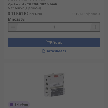
Výrobní číslo
6SL3201-0BE14-3AA0
Mezisoučet (1 jednotka)
3 119,61 Kč
(bez DPH)
3 119,61 Kč/jednotka
Množství
Přidat
Datasheets
Skladem