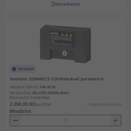
Datasheets
Skladem
Siemens SINAMICS V20 Nahrávač parametrů
Skladové číslo RS
136-8128
Výrobní číslo
6SL3255-0VE00-0UA1
Mezisoučet (1 jednotka)
2 260,05 Kč
(bez DPH)
2 260,05 Kč/jednotka
Množství