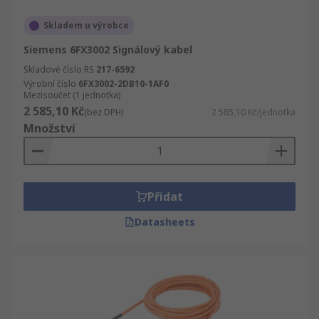
Skladem u výrobce
Siemens 6FX3002 Signálový kabel
Skladové číslo RS
217-6592
Výrobní číslo
6FX3002-2DB10-1AF0
Mezisoučet (1 jednotka)
2 585,10 Kč
(bez DPH)
2 585,10 Kč/jednotka
Množství
Přidat
Datasheets