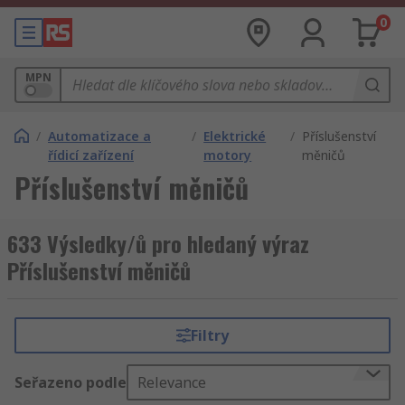
0
MPN
/
Automatizace a
/
Elektrické
/
Příslušenství
řídicí zařízení
motory
měničů
Příslušenství měničů
633 Výsledky/ů pro hledaný výraz
Příslušenství měničů
Filtry
Seřazeno podle
Relevance