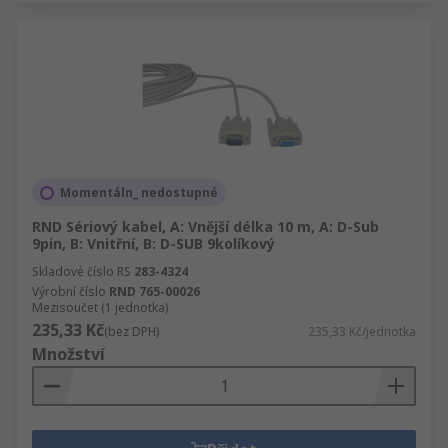
Momentáln_ nedostupné
RND Sériový kabel, A: Vnější délka 10 m, A: D-Sub
9pin, B: Vnitřní, B: D-SUB 9kolíkový
Skladové číslo RS
283-4324
Výrobní číslo
RND 765-00026
Mezisoučet (1 jednotka)
235,33 Kč
(bez DPH)
235,33 Kč/jednotka
Množství