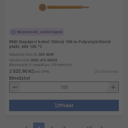
Momentáln_ nedostupné
RND Napájecí kabel 1žilový 100 m Polyvinylchlorid
plášť, 60V 105 °C
Skladové číslo RS
283-4049
Výrobní číslo
RND 475-00593
Mezisoučet (1 naviják po 100 metrech)
2 025,90 Kč
(bez DPH)
20,259 Kč/metr
Množství
Přidat