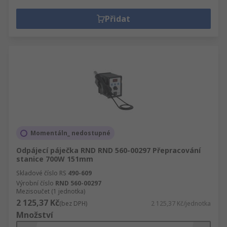
Přidat
Momentáln_ nedostupné
Odpájecí páječka RND RND 560-00297 Přepracování
stanice 700W 151mm
Skladové číslo RS
490-609
Výrobní číslo
RND 560-00297
Mezisoučet (1 jednotka)
2 125,37 Kč
(bez DPH)
2 125,37 Kč/jednotka
Množství