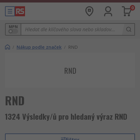
0
MPN
/
Nákup podle značek
/
RND
RND
RND
1324 Výsledky/ů pro hledaný výraz RND
Filtry