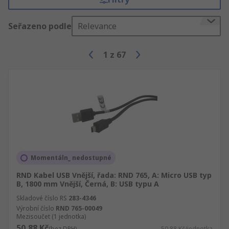
Seřazeno podle
Relevance
1
z
67
Momentáln_ nedostupné
RND Kabel USB Vnější, řada: RND 765, A: Micro USB typ
B, 1800 mm Vnější, Černá, B: USB typu A
Skladové číslo RS
283-4346
Výrobní číslo
RND 765-00049
Mezisoučet (1 jednotka)
50,88 Kč
(bez DPH)
50,88 Kč/jednotka