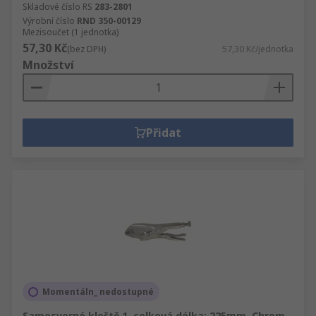
Skladové číslo RS
283-2801
Výrobní číslo
RND 350-00129
Mezisoučet (1 jednotka)
57,30 Kč
(bez DPH)
57,30 Kč/jednotka
Množství
Přidat
Momentáln_ nedostupné
Samosvorné kleště 1, celková délka: 225mm, Chrom-