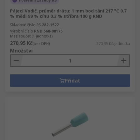
Poslední zásoby RS
Pájecí Vodič, průměr drátu: 1 mm bod tání 217 °C 0.7
% mědi 99 % cínu 0.3 % stříbra 100 g RND
Skladové číslo RS
282-1522
Výrobní číslo
RND 560-00175
Mezisoučet (1 jednotka)
270,95 Kč
(bez DPH)
270,95 Kč/jednotka
Množství
Přidat