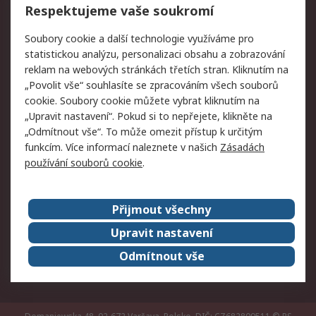
Respektujeme vaše soukromí
Právní
Soubory cookie a další technologie využíváme pro
statistickou analýzu, personalizaci obsahu a zobrazování
Autorská práva
Obchodní podmínky
reklam na webových stránkách třetích stran. Kliknutím na
společnosti RS
„Povolit vše“ souhlasíte se zpracováním všech souborů
Prohlášení o ochraně
Zabezpečení
cookie. Soubory cookie můžete vybrat kliknutím na
údajů
elektronické pošty
„Upravit nastavení“. Pokud si to nepřejete, klikněte na
Zásady pro soubory
Zásady ochrany
„Odmítnout vše“. To může omezit přístup k určitým
cookie
osobních údajů
funkcím. Více informací naleznete v našich
Zásadách
používání souborů cookie
.
O naší společnosti
Přijmout všechny
Celosvětově
Kontakt
O naší společnosti
RS Group
Upravit nastavení
Kariéra
Ocenění
Odmítnout vše
ESG