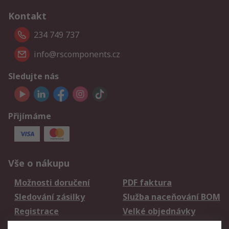
Kontakt
234 749 737
info@rscomponents.cz
Sledujte nás
Přijímáme
Vše o nákupu
Možnosti doručení
PDF faktura
Sledování zásilky
Služba naceňování BOM
Registrace
Velké objednávky
Vrácení zboží