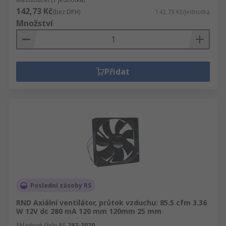
142,73 Kč
(bez DPH)
142,73 Kč/jednotka
Množství
Přidat
Poslední zásoby RS
RND Axiální ventilátor, průtok vzduchu: 85.5 cfm 3.36
W 12V dc 280 mA 120 mm 120mm 25 mm
Skladové číslo RS
283-3020