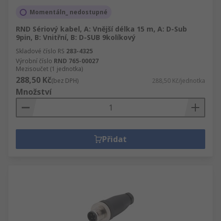
Momentáln_ nedostupné
RND Sériový kabel, A: Vnější délka 15 m, A: D-Sub
9pin, B: Vnitřní, B: D-SUB 9kolíkový
Skladové číslo RS
283-4325
Výrobní číslo
RND 765-00027
Mezisoučet (1 jednotka)
288,50 Kč
(bez DPH)
288,50 Kč/jednotka
Množství
Přidat