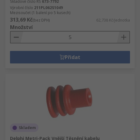
Skladové číslo RS
673-7792
Výrobní číslo
211PL062S1049
Mezisoučet (1 balení po 5 kusech)
313,69 Kč
(bez DPH)
62,738 Kč/jednotka
Množství
Přidat
Skladem
Delphi Metri-Pack Vnější Těsnění kabelu