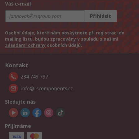
Váš e-mail
Přihlásit
Osobní údaje, které nám poskytnete při registraci do
mailing listu, budou zpracovány v souladu s našimi
Zásadami ochrany
osobních údajů.
Kontakt
234 749 737
info@rscomponents.cz
Sledujte nás
Přijímáme