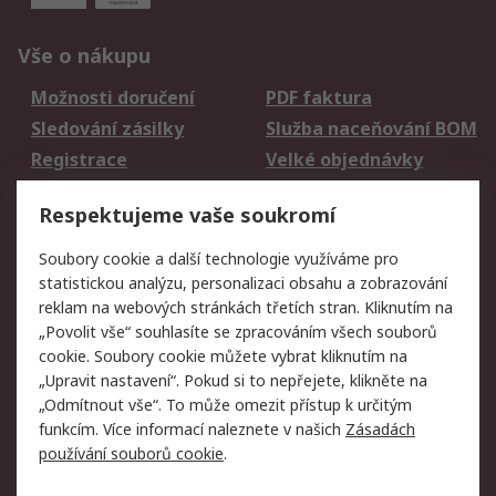
Vše o nákupu
Možnosti doručení
PDF faktura
Sledování zásilky
Služba naceňování BOM
Registrace
Velké objednávky
Vrácení zboží
Respektujeme vaše soukromí
Právní
Soubory cookie a další technologie využíváme pro
statistickou analýzu, personalizaci obsahu a zobrazování
Autorská práva
Obchodní podmínky
reklam na webových stránkách třetích stran. Kliknutím na
společnosti RS
„Povolit vše“ souhlasíte se zpracováním všech souborů
Prohlášení o ochraně
Zabezpečení
cookie. Soubory cookie můžete vybrat kliknutím na
údajů
elektronické pošty
„Upravit nastavení“. Pokud si to nepřejete, klikněte na
Zásady pro soubory
Zásady ochrany
„Odmítnout vše“. To může omezit přístup k určitým
cookie
osobních údajů
funkcím. Více informací naleznete v našich
Zásadách
používání souborů cookie
.
O naší společnosti