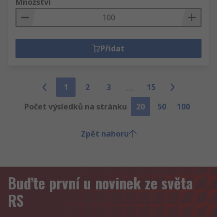
Množství
Přidat
1
2
3
15
Počet výsledků na stránku
20
50
100
Zpět nahoru
Buďte první u novinek ze světa
RS