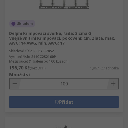
Skladem
Delphi Krimpovací svorka, řada: Sicma-3,
Vnější/vnitřní Krimpovací, pokovení: Cín, Zlatá, max.
AWG: 14 AWG, min. AWG: 17
Skladové číslo RS
673-7852
Výrobní číslo
211CC2S2160P
Mezisoučet (1 balení po 100 kusech)
196,70 Kč
(bez DPH)
1,967 Kč/jednotka
Množství
Přidat