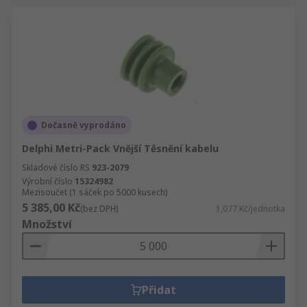
Dočasně vyprodáno
Delphi Metri-Pack Vnější Těsnění kabelu
Skladové číslo RS
923-2079
Výrobní číslo
15324982
Mezisoučet (1 sáček po 5000 kusech)
5 385,00 Kč
(bez DPH)
1,077 Kč/jednotka
Množství
Přidat