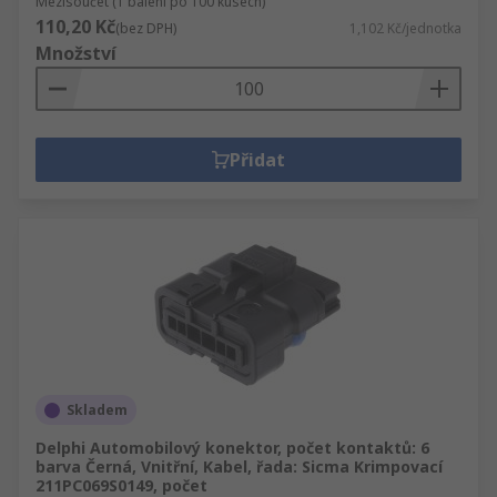
Mezisoučet (1 balení po 100 kusech)
110,20 Kč
(bez DPH)
1,102 Kč/jednotka
Množství
Přidat
Skladem
Delphi Automobilový konektor, počet kontaktů: 6
barva Černá, Vnitřní, Kabel, řada: Sicma Krimpovací
211PC069S0149, počet