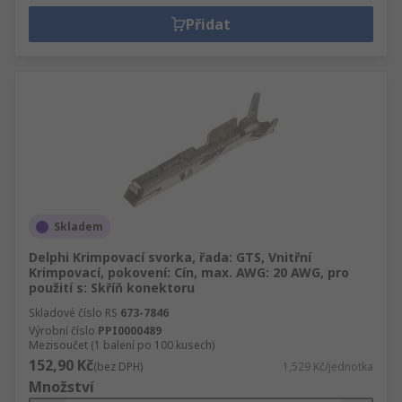
Přidat
Skladem
Delphi Krimpovací svorka, řada: GTS, Vnitřní
Krimpovací, pokovení: Cín, max. AWG: 20 AWG, pro
použití s: Skříň konektoru
Skladové číslo RS
673-7846
Výrobní číslo
PPI0000489
Mezisoučet (1 balení po 100 kusech)
152,90 Kč
(bez DPH)
1,529 Kč/jednotka
Množství