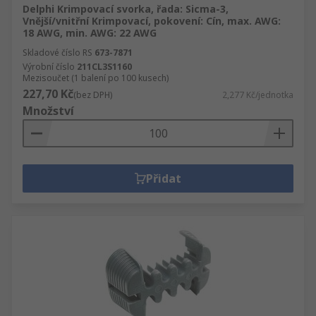
Delphi Krimpovací svorka, řada: Sicma-3,
Vnější/vnitřní Krimpovací, pokovení: Cín, max. AWG:
18 AWG, min. AWG: 22 AWG
Skladové číslo RS
673-7871
Výrobní číslo
211CL3S1160
Mezisoučet (1 balení po 100 kusech)
227,70 Kč
(bez DPH)
2,277 Kč/jednotka
Množství
Přidat