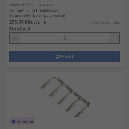
Skladové číslo RS
673-7773
Výrobní číslo
211PC069S0149
Mezisoučet (1 balení po 5 kusech)
255,68 Kč
(bez DPH)
51,136 Kč/jednotka
Množství
Přidat
Skladem