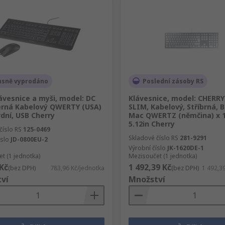
asně vyprodáno
Poslední zásoby RS
ávesnice a myši, model: DC
Klávesnice, model: CHERRY
erná Kabelový QWERTY (USA)
SLIM, Kabelový, Stříbrná, B
dní, USB Cherry
Mac QWERTZ (němčina) x 
5.12in Cherry
číslo RS
125-0469
Skladové číslo RS
281-9291
íslo
JD-0800EU-2
Výrobní číslo
JK-1620DE-1
t (1 jednotka)
Mezisoučet (1 jednotka)
Kč
1 492,39 Kč
(bez DPH)
783,96 Kč/jednotka
(bez DPH)
1 492,3
ví
Množství