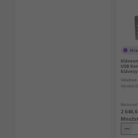
Skl
Klávesn
USB Ko
klávesy
Skladové 
Výrobní č
Mezisouče
2 646,6
Množst