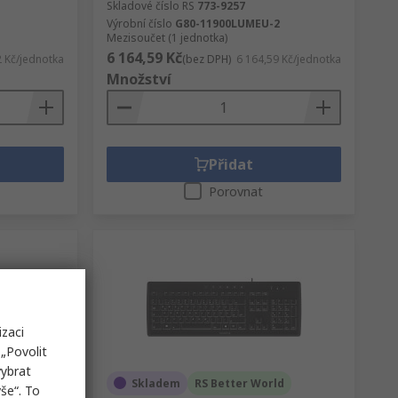
Skladové číslo RS
773-9257
Výrobní číslo
G80-11900LUMEU-2
Mezisoučet (1 jednotka)
6 164,59 Kč
2 Kč/jednotka
(bez DPH)
6 164,59 Kč/jednotka
Množství
Přidat
Porovnat
izaci
„Povolit
vybrat
Skladem
RS Better World
še“. To