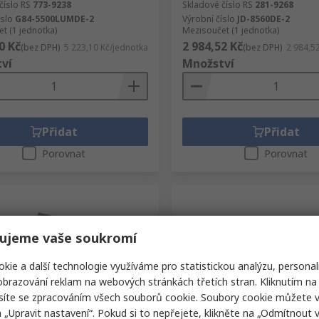
číslo RS
773-9238
Skladové číslo RS
281-9268
íslo
G84-5500LUMDE-2
Výrobní číslo
JD-8560DE-2
t (1 jednotka)
Mezisoučet (1 jednotka)
0 Kč
2 984,52 Kč
(bez DPH)
5 223,10 Kč/jednotka
(bez DPH)
2 984,5
ví
Množství
Přidat
Přidat
Porovnat
Porovnat
ujeme vaše soukromí
kie a další technologie využíváme pro statistickou analýzu, personal
brazování reklam na webových stránkách třetích stran. Kliknutím na 
síte se zpracováním všech souborů cookie. Soubory cookie můžete 
adem
Skladem
a „Upravit nastavení“. Pokud si to nepřejete, klikněte na „Odmítnout v