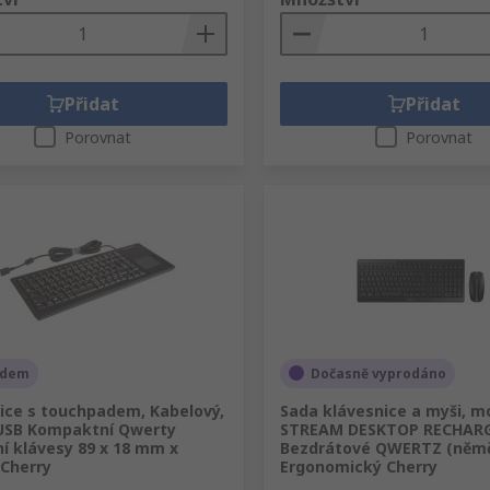
Přidat
Přidat
Porovnat
Porovnat
adem
Dočasně vyprodáno
ice s touchpadem, Kabelový,
Sada klávesnice a myši, m
 USB Kompaktní Qwerty
STREAM DESKTOP RECHARG
í klávesy 89 x 18 mm x
Bezdrátové QWERTZ (němč
Cherry
Ergonomický Cherry