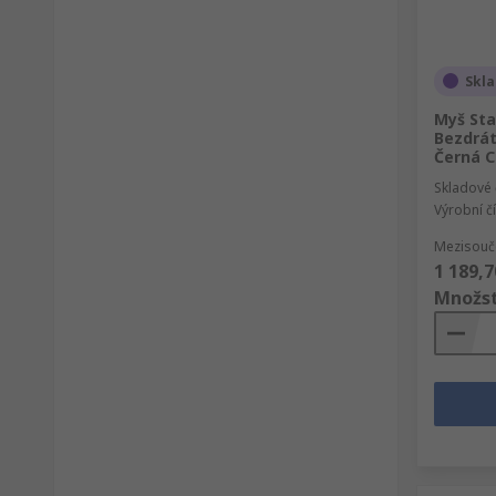
Skl
Myš Sta
Bezdrát
Černá C
Skladové 
Výrobní č
Mezisouče
1 189,7
Množst