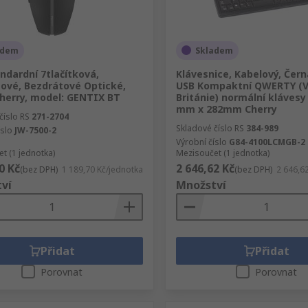
adem
Skladem
ndardní 7tlačítková,
Klávesnice, Kabelový, Čern
ové, Bezdrátové Optické,
USB Kompaktní QWERTY (V
herry, model: GENTIX BT
Británie) normální klávesy 
mm x 282mm Cherry
číslo RS
271-2704
Skladové číslo RS
384-989
íslo
JW-7500-2
Výrobní číslo
G84-4100LCMGB-2
t (1 jednotka)
Mezisoučet (1 jednotka)
0 Kč
2 646,62 Kč
(bez DPH)
1 189,70 Kč/jednotka
(bez DPH)
2 646,6
ví
Množství
Přidat
Přidat
Porovnat
Porovnat