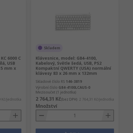
Skladem
 KC 6000 C
Klávesnice, model: G84-4100,
ílá, USB
Kabelový, Světle šedá, USB, PS2
15 mm x
Kompaktní QWERTY (USA) normální
klávesy 83 x 26 mm x 132mm
Skladové číslo RS
146-3819
Výrobní číslo
G84-4100LCAUS-0
Mezisoučet (1 jednotka)
2 764,31 Kč
9 Kč/jednotka
(bez DPH)
2 764,31 Kč/jednotka
Množství