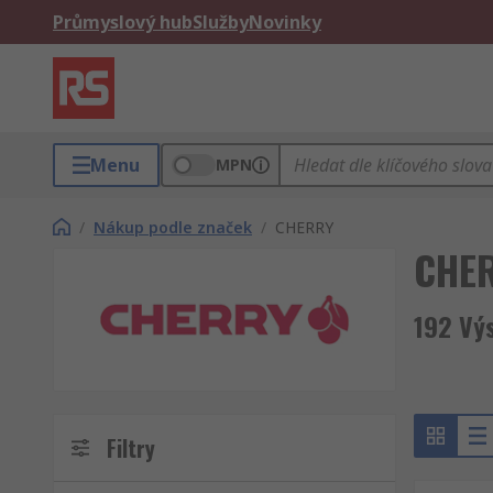
Průmyslový hub
Služby
Novinky
Menu
MPN
/
Nákup podle značek
/
CHERRY
CHE
192 Vý
Filtry