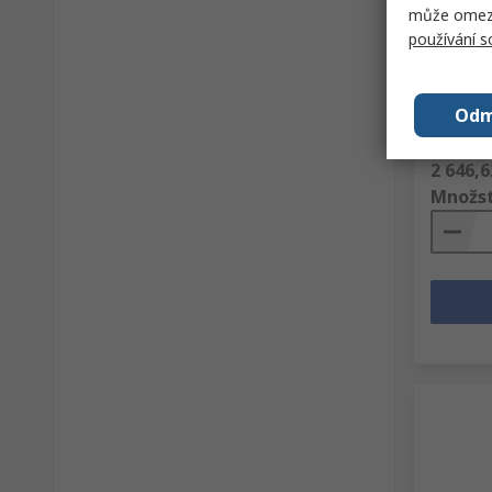
může omezit
Klávesn
USB Ko
používání 
normáln
282mm 
Skladové 
Odm
Výrobní č
Mezisouče
2 646,6
Množst