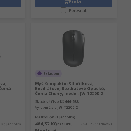
Přidat
Porovnat
Skladem
vá,
Myš Kompaktní 3tlačítková,
Černá
Bezdrátové, Bezdrátové Optické,
Černá Cherry, model: JW-T2200-2
Skladové číslo RS
466-588
Výrobní číslo
JW-T2200-2
Mezisoučet (1 jednotka)
464,32 Kč
2 Kč/jednotka
(bez DPH)
464,32 Kč/jednotka
Množství