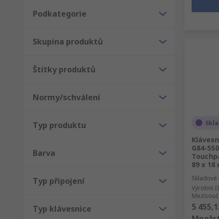
Podkategorie
Skupina produktů
Štítky produktů
Normy/schválení
Skl
Typ produktu
Klávesn
G84-550
Barva
Touchpa
89 x 1
Skladové 
Typ připojení
Výrobní č
Mezisouče
5 455,1
Typ klávesnice
Množst