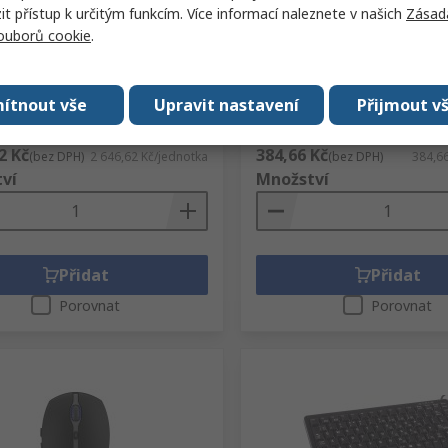
 přístup k určitým funkcím. Více informací naleznete v našich
Zásad
ice, Kabelový, Černá, PS2,
Myš Standardní 3tlačítkov
mpaktní QWERTY (USA)
Kabelový, PS2, USB Optické
souborů cookie
.
í klávesy 86 x 26 mm x
Cherry, model: M5450
Cherry
Skladové číslo RS
420-182
číslo RS
773-9137
Výrobní číslo
M-5450
ítnout vše
Upravit nastavení
Přijmout v
íslo
G84-4100LCMEU-2
t (1 jednotka)
Mezisoučet (1 jednotka)
2 Kč
384,66 Kč
(bez DPH)
2 646,62 Kč/jednotka
(bez DPH)
384,66
ví
Množství
Přidat
Přidat
Porovnat
Porovnat