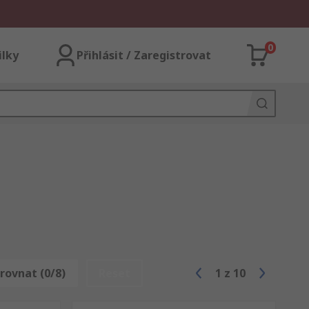
0
ilky
Přihlásit / Zaregistrovat
rovnat (0/8)
Reset
1
z
10