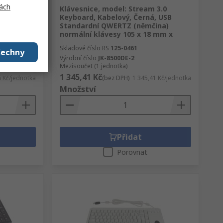
ách
á,
Klávesnice, model: Stream 3.0
, Černá
Keyboard, Kabelový, Černá, USB
Standardní QWERTZ (němčina)
normální klávesy 105 x 18 mm x
Skladové číslo RS
125-0461
šechny
Výrobní číslo
JK-8500DE-2
Mezisoučet (1 jednotka)
1 345,41 Kč
 Kč/jednotka
(bez DPH)
1 345,41 Kč/jednotka
Množství
Přidat
Porovnat