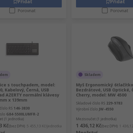
Přidat
Přidat
Porovnat
Porovnat
adem
Skladem
ice s touchpadem, model:
Myš Ergonomický 6tlačítko
0, Kabelový, Černá, USB
Bezdrátové, USB Optické, 
d AZERTY normální klávesy
Cherry, model: MW 4500
8 mm x 139mm
Skladové číslo RS
229-9783
číslo RS
146-3830
Výrobní číslo
JW-4550
íslo
G84-5500LUMFR-2
t (1 jednotka)
Mezisoučet (1 jednotka)
3 Kč
1 436,12 Kč
(bez DPH)
5 455,13 Kč/jednotka
(bez DPH)
1 436,1
ví
Množství