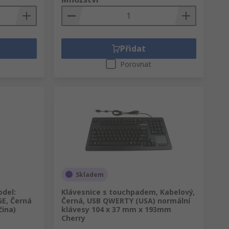
Přidat
Porovnat
Skladem
odel:
Klávesnice s touchpadem, Kabelový,
E, Černá
Černá, USB QWERTY (USA) normální
ina)
klávesy 104 x 37 mm x 193mm
Cherry