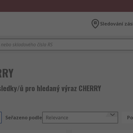
Sledování zás
RRY
sledky/ů pro hledaný výraz CHERRY
Seřazeno podle
Relevance
Po