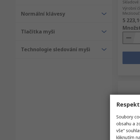
Skladové 
Výrobní č
Normální klávesy
Mezisouče
5 223,1
Množst
Tlačítka myši
Technologie sledování myši
Respekt
Soubory coo
obsahu a zo
vše“ souhla
Skl
kliknutím n