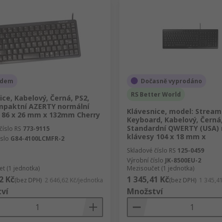
adem
Dočasně vyprodáno
RS Better World
ice, Kabelový, Černá, PS2,
mpaktní AZERTY normální
Klávesnice, model: Stream
 86 x 26 mm x 132mm Cherry
Keyboard, Kabelový, Černá
Standardní QWERTY (USA) 
číslo RS
773-9115
klávesy 104 x 18 mm x
íslo
G84-4100LCMFR-2
Skladové číslo RS
125-0459
Výrobní číslo
JK-8500EU-2
t (1 jednotka)
Mezisoučet (1 jednotka)
2 Kč
1 345,41 Kč
(bez DPH)
2 646,62 Kč/jednotka
(bez DPH)
1 345,4
ví
Množství