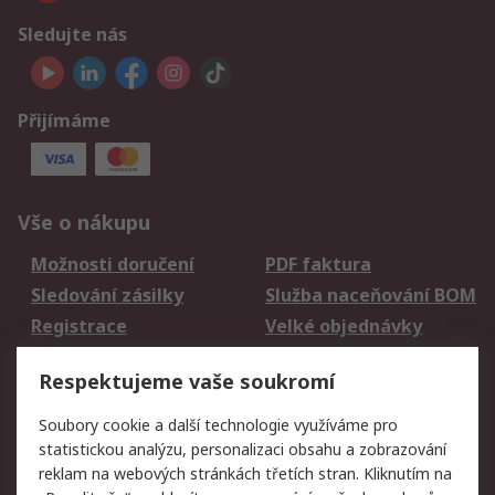
Sledujte nás
Přijímáme
Vše o nákupu
Možnosti doručení
PDF faktura
Sledování zásilky
Služba naceňování BOM
Registrace
Velké objednávky
Vrácení zboží
Respektujeme vaše soukromí
Právní
Soubory cookie a další technologie využíváme pro
statistickou analýzu, personalizaci obsahu a zobrazování
Autorská práva
Obchodní podmínky
reklam na webových stránkách třetích stran. Kliknutím na
společnosti RS