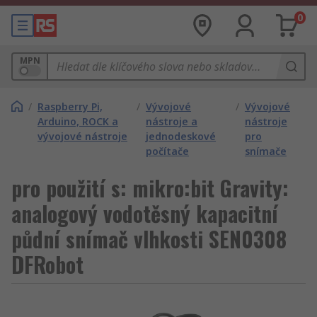
0
MPN
/
Raspberry Pi,
/
Vývojové
/
Vývojové
Arduino, ROCK a
nástroje a
nástroje
vývojové nástroje
jednodeskové
pro
počítače
snímače
pro použití s: mikro:bit Gravity:
analogový vodotěsný kapacitní
půdní snímač vlhkosti SEN0308
DFRobot