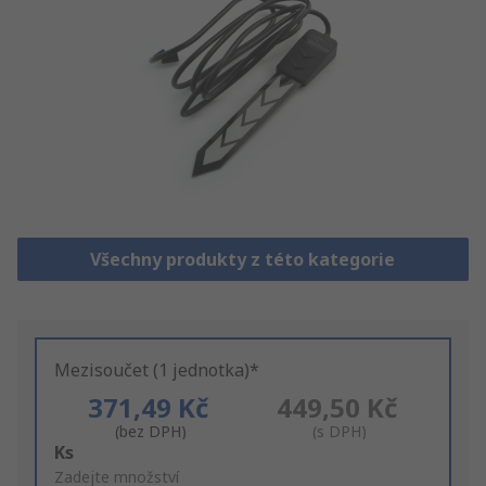
Všechny produkty z této kategorie
Mezisoučet (1 jednotka)*
371,49 Kč
449,50 Kč
(bez DPH)
(s DPH)
Add
Ks
to
Zadejte množství