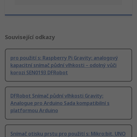
Související odkazy
pro použití s: Raspberry Pi Gravity: analogový
kapacitní snímač půdní vlhkosti – odolný vůči
korozi SEN0193 DFRobot
DFRobot Snímač půdní vlhkosti Gravity:
Analogue pro Arduino Sada kompatibilní s
platformou Arduino
Snímač otisku prstu pro použití s: Mikro:bit, UNO