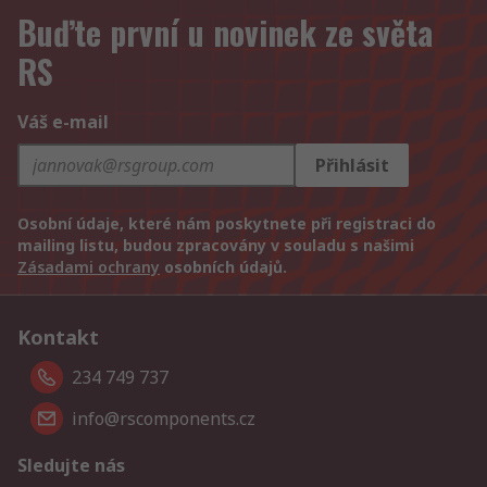
Buďte první u novinek ze světa
RS
Váš e-mail
Přihlásit
Osobní údaje, které nám poskytnete při registraci do
mailing listu, budou zpracovány v souladu s našimi
Zásadami ochrany
osobních údajů.
Kontakt
234 749 737
info@rscomponents.cz
Sledujte nás