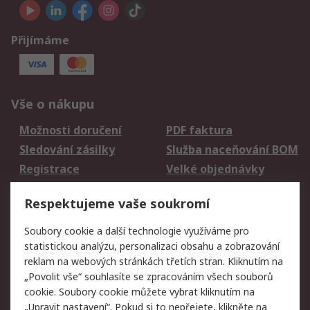
Přijímáme
Vše o nákupu
Možnosti doručení
PDF faktura
Sledování zásilky
Služba naceňování BOM
Registrace
Velké objednávky
Vrácení zboží
Respektujeme vaše soukromí
Právní
Soubory cookie a další technologie využíváme pro
statistickou analýzu, personalizaci obsahu a zobrazování
Autorská práva
Obchodní podmínky
reklam na webových stránkách třetích stran. Kliknutím na
společnosti RS
„Povolit vše“ souhlasíte se zpracováním všech souborů
Prohlášení o ochraně
Zabezpečení
cookie. Soubory cookie můžete vybrat kliknutím na
údajů
elektronické pošty
„Upravit nastavení“. Pokud si to nepřejete, klikněte na