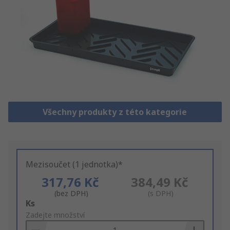
Všechny produkty z této kategorie
Mezisoučet (1 jednotka)*
317,76 Kč
384,49 Kč
(bez DPH)
(s DPH)
Add
Ks
to
Zadejte množství
Basket