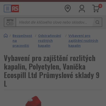
0
MPN
/
Bezpečnost
/
Odstraňování
/
Vybavení pro
na
rozlitých
zajištění rozlitých
pracovišti
kapalin
kapalin
Vybavení pro zajištění rozlitých
kapalin, Polyetylen, Vanička
Ecospill Ltd Průmyslové sklady 9
L