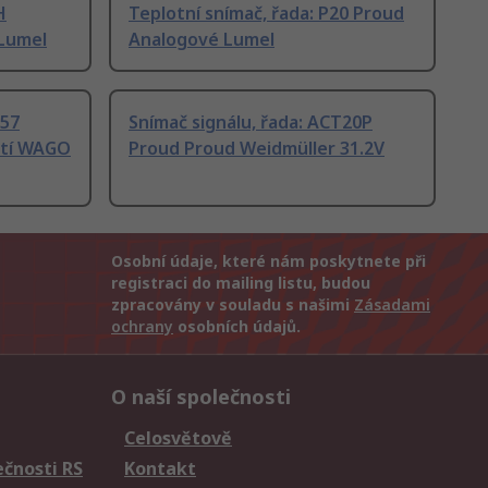
H
Teplotní snímač, řada: P20 Proud
Lumel
Analogové Lumel
857
Snímač signálu, řada: ACT20P
ětí WAGO
Proud Proud Weidmüller 31.2V
Osobní údaje, které nám poskytnete při
registraci do mailing listu, budou
zpracovány v souladu s našimi
Zásadami
ochrany
osobních údajů.
O naší společnosti
Celosvětově
čnosti RS
Kontakt