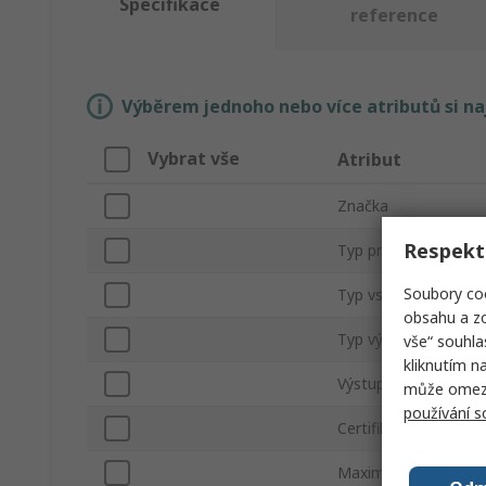
Specifikace
reference
Výběrem jednoho nebo více atributů si n
Vybrat vše
Atribut
Značka
Respekt
Typ produktu
Soubory coo
Typ vstupního signál
obsahu a zo
Typ výstupního signá
vše“ souhla
kliknutím n
Výstupní rozsah
může omezit
používání 
Certifikace pro nebe
Maximální provozní t