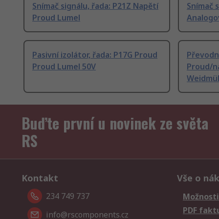
Snímač signálu, řada: P21Z Napětí
Snímač s
Proud Lumel
Analogo
Pasivní izolátor, řada: P17G Proud
Převodní
Proud Lumel 50V
Proud/n
Weidmül
Buďte první u novinek ze světa
RS
Kontakt
Vše o ná
234 749 737
Možnosti
PDF fakt
info@rscomponents.cz