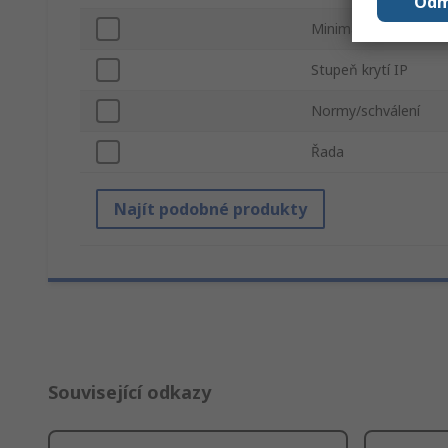
Odm
Minimální provozní t
Stupeň krytí IP
Normy/schválení
Řada
Najít podobné produkty
Související odkazy