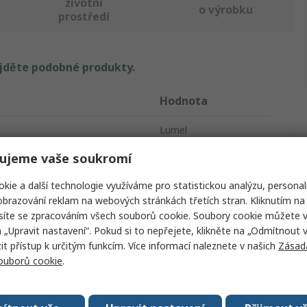
životní
o výrobku
prostředí
ajděte podobné produkty.
Hodnota
Lumel
ujeme vaše soukromí
Snímač signálu
kie a další technologie využíváme pro statistickou analýzu, personal
u
Napětí
brazování reklam na webových stránkách třetích stran. Kliknutím na 
lu
Proud
síte se zpracováním všech souborů cookie. Soubory cookie můžete 
a „Upravit nastavení“. Pokud si to nepřejete, klikněte na „Odmítnout v
4 → 20 mA
 přístup k určitým funkcím. Více informací naleznete v našich
Zásad
souborů cookie
.
zpečné prostory
Ne
eplota
60°C