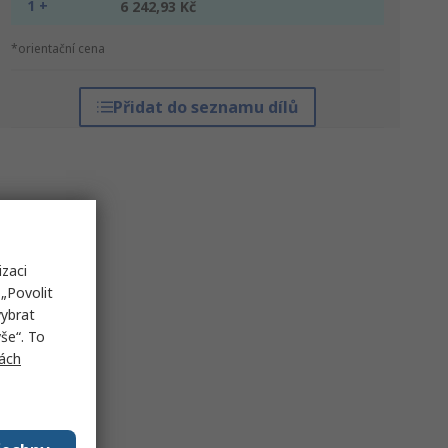
1 +
6 242,93 Kč
*orientační cena
Přidat do seznamu dílů
izaci
„Povolit
vybrat
še“. To
ách