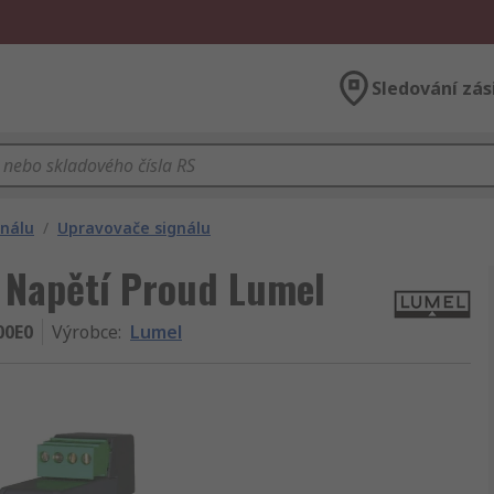
Sledování zás
gnálu
/
Upravovače signálu
Z Napětí Proud Lumel
00E0
Výrobce
:
Lumel