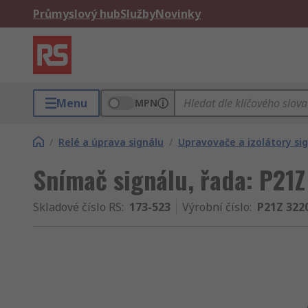
Průmyslový hub
Služby
Novinky
Menu
MPN
/
Relé a úprava signálu
/
Upravovače a izolátory si
Snímač signálu, řada: P21
Skladové číslo RS
:
173-523
Výrobní číslo
:
P21Z 322