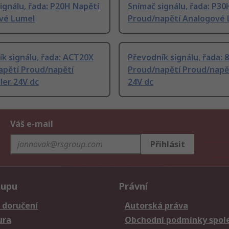
ignálu, řada: P20H Napětí
Snímač signálu, řada: P30
vé Lumel
Proud/napětí Analogové 
k signálu, řada: ACT20X
Převodník signálu, řada: 
apětí Proud/napětí
Proud/napětí Proud/nap
ler 24V dc
24V dc
Váš e-mail
Přihlásit
kupu
Právní
 doručení
Autorská práva
ura
Obchodní podmínky spole