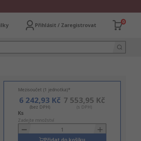
0
ilky
Přihlásit / Zaregistrovat
Mezisoučet (1 jednotka)*
6 242,93 Kč
7 553,95 Kč
(bez DPH)
(s DPH)
Add
Ks
to
Zadejte množství
Basket
Přidat do košíku