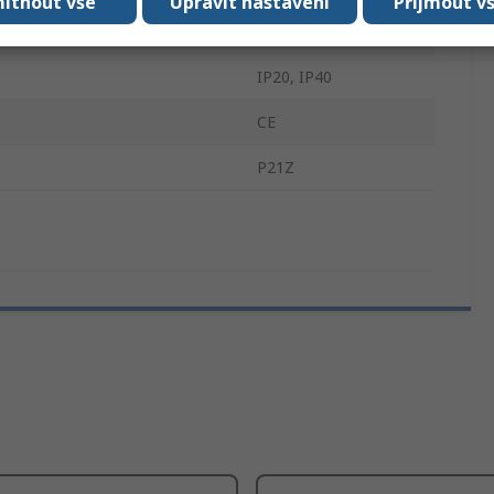
ítnout vše
Upravit nastavení
Přijmout v
eplota
-20°C
IP20, IP40
CE
P21Z