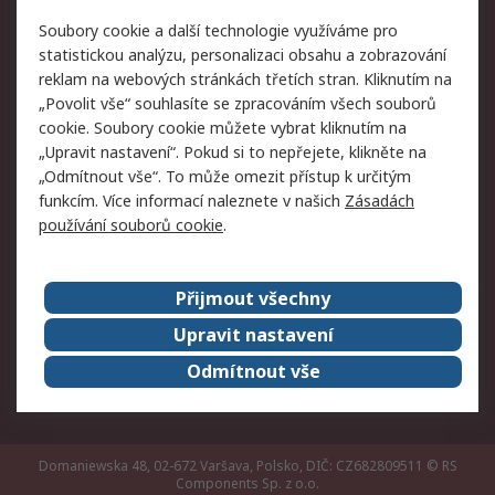
Právní
Soubory cookie a další technologie využíváme pro
statistickou analýzu, personalizaci obsahu a zobrazování
Autorská práva
Obchodní podmínky
reklam na webových stránkách třetích stran. Kliknutím na
společnosti RS
„Povolit vše“ souhlasíte se zpracováním všech souborů
Prohlášení o ochraně
Zabezpečení
cookie. Soubory cookie můžete vybrat kliknutím na
údajů
elektronické pošty
„Upravit nastavení“. Pokud si to nepřejete, klikněte na
Zásady pro soubory
Zásady ochrany
„Odmítnout vše“. To může omezit přístup k určitým
cookie
osobních údajů
funkcím. Více informací naleznete v našich
Zásadách
používání souborů cookie
.
O naší společnosti
Přijmout všechny
Celosvětově
Kontakt
O naší společnosti
RS Group
Upravit nastavení
Kariéra
Ocenění
Odmítnout vše
ESG
Domaniewska 48, 02-672 Varšava, Polsko, DIČ: CZ682809511
© RS
Components Sp. z o.o.