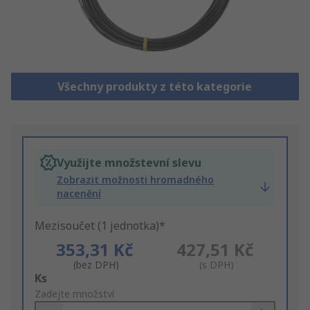
Všechny produkty z této kategorie
Využijte množstevní slevu
Zobrazit možnosti hromadného
nacenění
Mezisoučet (1 jednotka)*
353,31 Kč
427,51 Kč
(bez DPH)
(s DPH)
Add
Ks
to
Zadejte množství