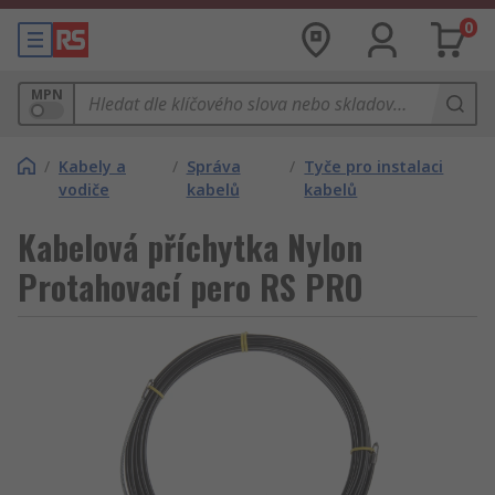
0
MPN
/
Kabely a
/
Správa
/
Tyče pro instalaci
vodiče
kabelů
kabelů
Kabelová příchytka Nylon
Protahovací pero RS PRO