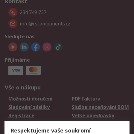
Kontakt
234 749 737
info@rscomponents.cz
Sledujte nás
Přijímáme
Vše o nákupu
Možnosti doručení
PDF faktura
Sledování zásilky
Služba naceňování BOM
Registrace
Velké objednávky
Vrácení zboží
Respektujeme vaše soukromí