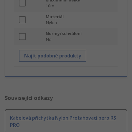
10m
Materiál
Nylon
Normy/schválení
No
Najít podobné produkty
Související odkazy
Kabelová příchytka Nylon Protahovací pero RS
PRO