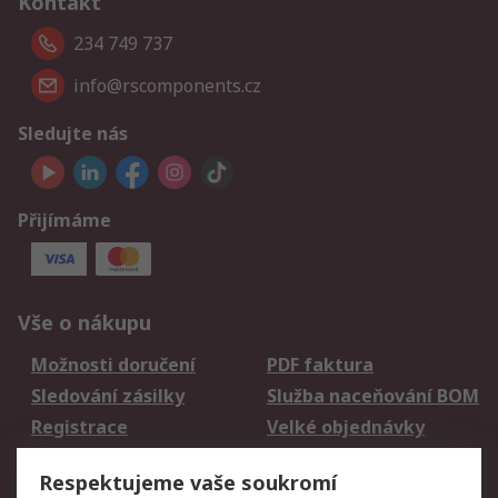
Kontakt
234 749 737
info@rscomponents.cz
Sledujte nás
Přijímáme
Vše o nákupu
Možnosti doručení
PDF faktura
Sledování zásilky
Služba naceňování BOM
Registrace
Velké objednávky
Vrácení zboží
Respektujeme vaše soukromí