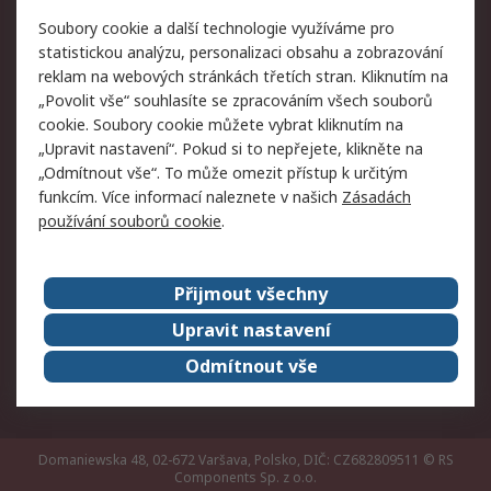
Právní
Soubory cookie a další technologie využíváme pro
statistickou analýzu, personalizaci obsahu a zobrazování
Autorská práva
Obchodní podmínky
reklam na webových stránkách třetích stran. Kliknutím na
společnosti RS
„Povolit vše“ souhlasíte se zpracováním všech souborů
Prohlášení o ochraně
Zabezpečení
cookie. Soubory cookie můžete vybrat kliknutím na
údajů
elektronické pošty
„Upravit nastavení“. Pokud si to nepřejete, klikněte na
Zásady pro soubory
Zásady ochrany
„Odmítnout vše“. To může omezit přístup k určitým
cookie
osobních údajů
funkcím. Více informací naleznete v našich
Zásadách
používání souborů cookie
.
O naší společnosti
Přijmout všechny
Celosvětově
Kontakt
O naší společnosti
RS Group
Upravit nastavení
Kariéra
Ocenění
Odmítnout vše
ESG
Domaniewska 48, 02-672 Varšava, Polsko, DIČ: CZ682809511
© RS
Components Sp. z o.o.