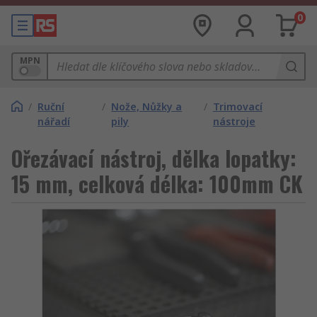
0
MPN
/
Ruční
/
Nože, Nůžky a
/
Trimovací
nářadí
pily
nástroje
Ořezávací nástroj, dělka lopatky:
15 mm, celková délka: 100mm CK