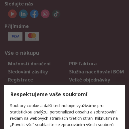
Sledujte nás
Přijímáme
Vše o nákupu
Možnosti doručení
PDF faktura
Sledování zásilky
Služba naceňování BOM
Registrace
Velké objednávky
Vrácení zboží
Respektujeme vaše soukromí
Právní
Soubory cookie a další technologie využíváme pro
statistickou analýzu, personalizaci obsahu a zobrazování
Autorská práva
Obchodní podmínky
reklam na webových stránkách třetích stran. Kliknutím na
společnosti RS
„Povolit vše“ souhlasíte se zpracováním všech souborů
Prohlášení o ochraně
Zabezpečení