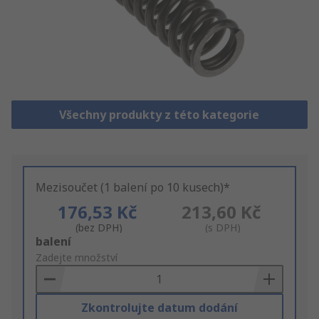
Všechny produkty z této kategorie
Mezisoučet (1 balení po 10 kusech)*
176,53 Kč
213,60 Kč
(bez DPH)
(s DPH)
Add
balení
to
Zadejte množství
Basket
Zkontrolujte datum dodání