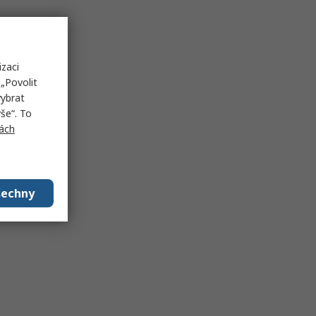
izaci
„Povolit
vybrat
še“. To
ách
šechny