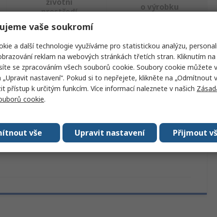
životní
o výrobku
prostředí
ujeme vaše soukromí
kie a další technologie využíváme pro statistickou analýzu, personal
ajděte podobné produkty.
brazování reklam na webových stránkách třetích stran. Kliknutím na 
síte se zpracováním všech souborů cookie. Soubory cookie můžete 
Hodnota
a „Upravit nastavení“. Pokud si to nepřejete, klikněte na „Odmítnout v
 přístup k určitým funkcím. Více informací naleznete v našich
Zásad
Adexa
souborů cookie
.
ktu
Bojler na vodu
válení
RoHS
ítnout vše
Upravit nastavení
Přijmout v