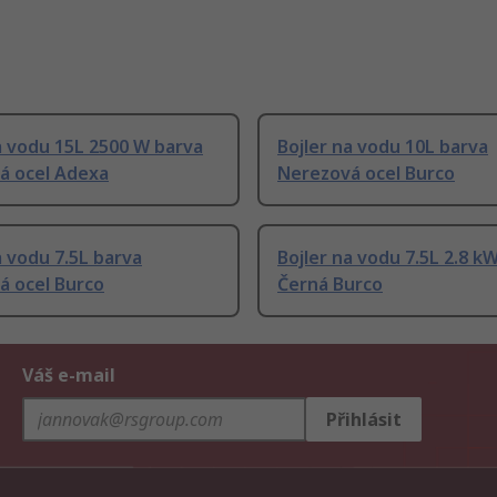
a vodu 15L 2500 W barva
Bojler na vodu 10L barva
á ocel Adexa
Nerezová ocel Burco
a vodu 7.5L barva
Bojler na vodu 7.5L 2.8 k
á ocel Burco
Černá Burco
Váš e-mail
Přihlásit