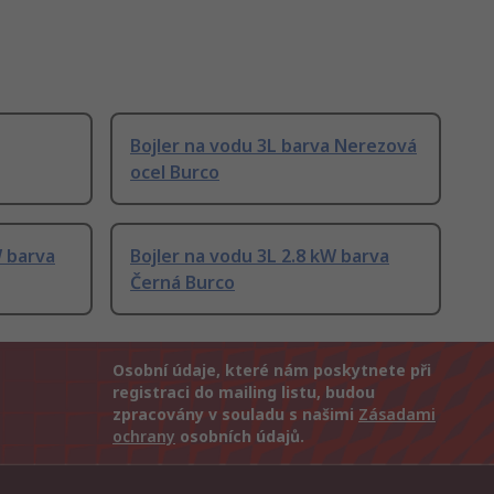
Bojler na vodu 3L barva Nerezová
ocel Burco
W barva
Bojler na vodu 3L 2.8 kW barva
Černá Burco
Osobní údaje, které nám poskytnete při
registraci do mailing listu, budou
zpracovány v souladu s našimi
Zásadami
ochrany
osobních údajů.