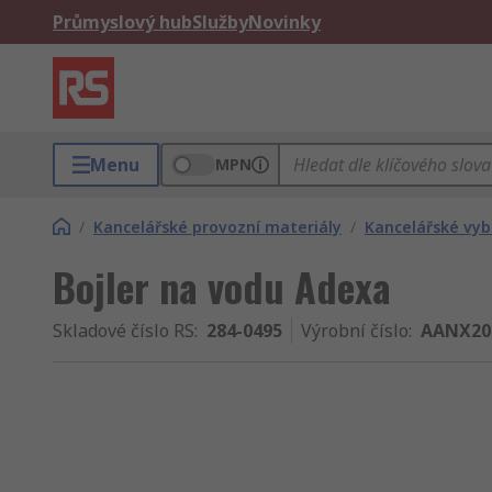
Průmyslový hub
Služby
Novinky
Menu
MPN
/
Kancelářské provozní materiály
/
Kancelářské vyb
Bojler na vodu Adexa
Skladové číslo RS
:
284-0495
Výrobní číslo
:
AANX20