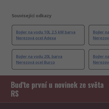
Související odkazy
Bojler na vodu 10L 2.5 kW barva
Bojler n
Nerezová ocel Adexa
Nerezov
Bojler na vodu 20L barva
Bojler n
Nerezová ocel Burco
Nerezov
Buďte první u novinek ze světa
RS