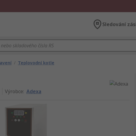
Sledování zás
avení
/
Teplovodní kotle
Výrobce
:
Adexa