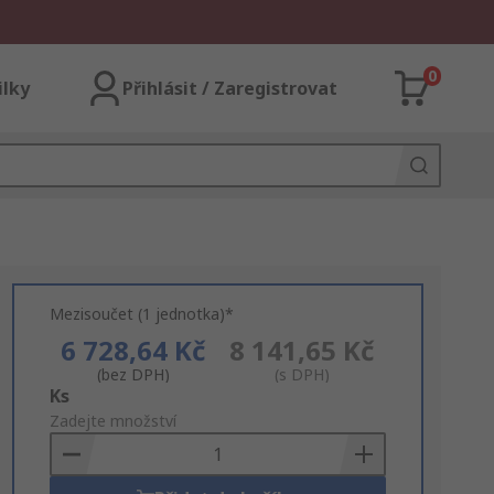
0
ilky
Přihlásit / Zaregistrovat
Mezisoučet (1 jednotka)*
6 728,64 Kč
8 141,65 Kč
(bez DPH)
(s DPH)
Add
Ks
to
Zadejte množství
Basket