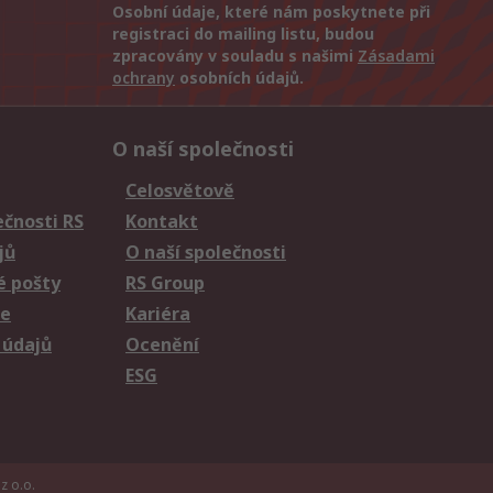
Osobní údaje, které nám poskytnete při
registraci do mailing listu, budou
zpracovány v souladu s našimi
Zásadami
ochrany
osobních údajů.
O naší společnosti
Celosvětově
čnosti RS
Kontakt
jů
O naší společnosti
é pošty
RS Group
ie
Kariéra
 údajů
Ocenění
ESG
z o.o.