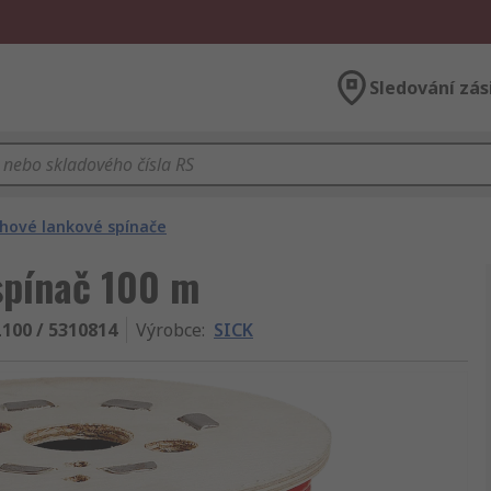
Sledování zás
hové lankové spínače
spínač 100 m
L100 / 5310814
Výrobce
:
SICK