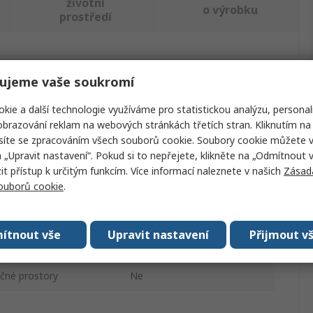
životní
o výrobku
prostředí
ajděte podobné produkty.
ujeme vaše soukromí
Hodnota
kie a další technologie využíváme pro statistickou analýzu, personal
brazování reklam na webových stránkách třetích stran. Kliknutím na 
SICK
síte se zpracováním všech souborů cookie. Soubory cookie můžete 
a „Upravit nastavení“. Pokud si to nepřejete, klikněte na „Odmítnout v
Tahový lankový spínač
 přístup k určitým funkcím. Více informací naleznete v našich
Zásad
souborů cookie
.
IE110
No
ítnout vše
Upravit nastavení
Přijmout v
100m
ečné prostory
Ne