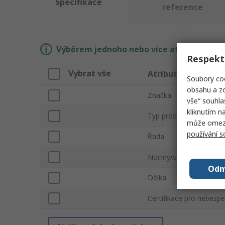
Specifikace
reference
Výběrem jednoho nebo více atributů si n
Respekt
Vybrat vše
Atribut
Soubory coo
obsahu a zo
Značka
vše“ souhla
kliknutím n
Typ produktu
může omezit
používání 
Řada
Normy/schválení
Odm
Délka
Certifikace pro nebezp