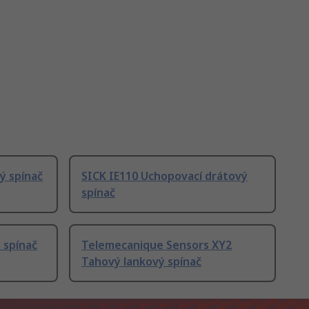
ý spínač
SICK IE110 Uchopovací drátový
spínač
 spínač
Telemecanique Sensors XY2
Tahový lankový spínač