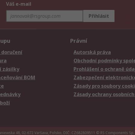
Váš e-mail
Přihlásit
kupu
Právní
 doručení
Autorská práva
ura
Obchodní podmínky spole
 zásilky
Prohlášení o ochraně úda
aceňování BOM
Zabezpečení elektronick
ce
Zásady pro soubory cook
jednávky
Zásady ochrany osobních
zboží
iewska 48, 02-672 Varšava, Polsko, DIČ: CZ682809511
© RS Components Sp. 