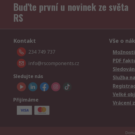
Buďte první u novinek ze světa
RS
Kontakt
Vše o ná
234 749 737
Možnosti
PDF fakt
info@rscomponents.cz
Sledování
Sledujte nás
Služba n
Registra
Velké ob
Přijímáme
Vrácení 
Doman