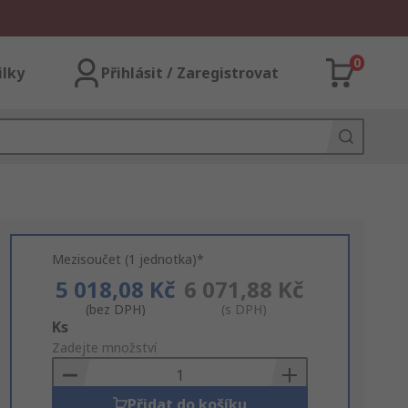
0
ilky
Přihlásit / Zaregistrovat
Mezisoučet (1 jednotka)*
5 018,08 Kč
6 071,88 Kč
(bez DPH)
(s DPH)
Add
Ks
to
Zadejte množství
Basket
Přidat do košíku