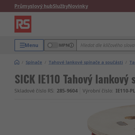
Průmyslový hub
Služby
Novinky
Menu
MPN
/
Spínače
/
Tahové lankové spínače a součásti
/
Ta
SICK IE110 Tahový lankový 
Skladové číslo RS
:
285-9604
Výrobní číslo
:
IE110-P