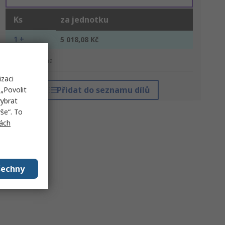
Ks
za jednotku
1 +
5 018,08 Kč
*orientační cena
izaci
Přidat do seznamu dílů
„Povolit
vybrat
še“. To
ách
šechny