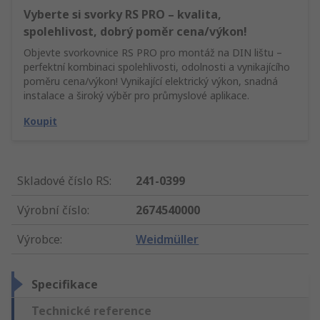
Vyberte si svorky RS PRO – kvalita,
spolehlivost, dobrý poměr cena/výkon!
Objevte svorkovnice RS PRO pro montáž na DIN lištu –
perfektní kombinaci spolehlivosti, odolnosti a vynikajícího
poměru cena/výkon! Vynikající elektrický výkon, snadná
instalace a široký výběr pro průmyslové aplikace.
Koupit
Skladové číslo RS
:
241-0399
Výrobní číslo
:
2674540000
Výrobce
:
Weidmüller
Specifikace
Technické reference