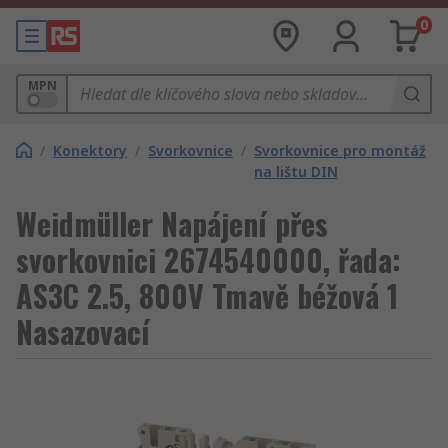
0
MPN
/
Konektory
/
Svorkovnice
/
Svorkovnice pro montáž
na lištu DIN
Weidmüller Napájení přes
svorkovnici 2674540000, řada:
AS3C 2.5, 800V Tmavě béžová 1
Nasazovací