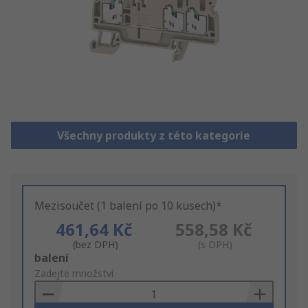
Všechny produkty z této kategorie
Mezisoučet (1 balení po 10 kusech)*
461,64 Kč
558,58 Kč
(bez DPH)
(s DPH)
Add
balení
to
Zadejte množství
Basket