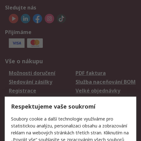
Sledujte nás
Přijímáme
Vše o nákupu
Možnosti doručení
PDF faktura
Sledování zásilky
Služba naceňování BOM
Registrace
Velké objednávky
Vrácení zboží
Respektujeme vaše soukromí
Právní
Soubory cookie a další technologie využíváme pro
statistickou analýzu, personalizaci obsahu a zobrazování
Autorská práva
Obchodní podmínky
reklam na webových stránkách třetích stran. Kliknutím na
společnosti RS
„Povolit vše“ souhlasíte se zpracováním všech souborů