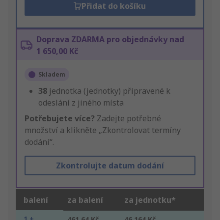
Přidat do košíku
Doprava ZDARMA pro objednávky nad
1 650,00 Kč
Skladem
38
jednotka (jednotky) připravené k
odeslání z jiného místa
Potřebujete více?
Zadejte potřebné
množství a klikněte „Zkontrolovat termíny
dodání“.
Zkontrolujte datum dodání
balení
za balení
za jednotku*
1 +
461,64 Kč
46,164 Kč